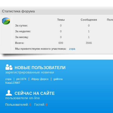
Статистика форума
Темы
Сообщения
Пол
За сутки:
0
0
За неделю:
0
1
За месяц:
0
1
Всего:
699
3946
Мы приветствуем нового участника:
zopa
НОВЫЕ ПОЛЬЗОВАТЕЛИ
зарегистрированные новички
zopa
ptc1974
Абрау-Дюрсо
gallinna
Nata123987
СЕЙЧАС НА САЙТЕ
пользователи on-line
Пользователей:
0
Гостей:
0