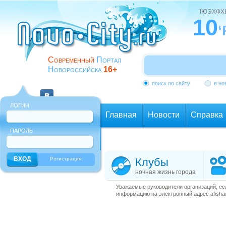
ЇЮЭХФ
10
‘
Современный
Портал
Новороссийска
16+
поиск по сайту
в но
ЛОГИН
Главная
Новости
Справка
ПАРОЛЬ
Еще
Регистрация
Клубы
ночная жизнь города
Уважаемые руководители организаций, ес
информацию на электронный адрес afisha@