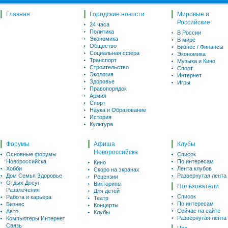
Главная
Городские новости
Мировые и
Российские
24 часа
Политика
В России
Экономика
В мире
Общество
Бизнес / Финансы
Социальная сфера
Экономика
Транспорт
Музыка и Кино
Строительство
Спорт
Экология
Интернет
Здоровье
Игры
Правопорядок
Армия
Спорт
Наука и Образование
История
Культура
Форумы
Афиша
Клубы
Новороссийска
Основные форумы
Список
Новороссийска
По интересам
Кино
Хобби
Лента клубов
Скоро на экранах
Дом Семья Здоровье
Развернутая лента
Рецензии
Отдых Досуг
Викторины
Пользователи
Развлечения
Для детей
Список
Работа и карьера
Театр
По интересам
Бизнес
Концерты
Сейчас на сайте
Авто
Клубы
Развернутая лента
Компьютеры Интернет
Связь