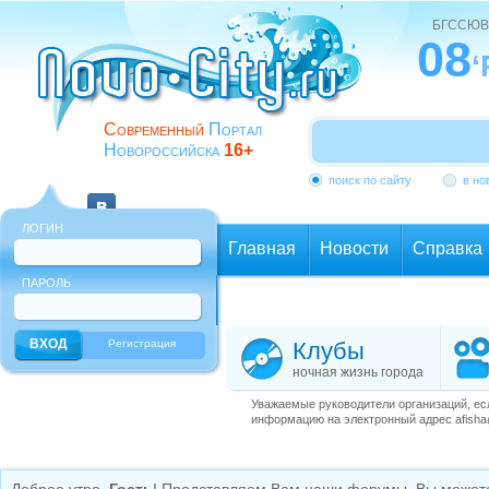
БГССЮВ
08
‘
Современный
Портал
Новороссийска
16+
поиск по сайту
в но
ЛОГИН
Главная
Новости
Справка
ПАРОЛЬ
Еще
Регистрация
Клубы
ночная жизнь города
Уважаемые руководители организаций, ес
информацию на электронный адрес afisha@