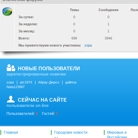
Темы
Сообщения
Пол
За сутки:
0
0
За неделю:
0
1
За месяц:
0
1
Всего:
699
3946
Мы приветствуем нового участника:
zopa
НОВЫЕ ПОЛЬЗОВАТЕЛИ
зарегистрированные новички
zopa
ptc1974
Абрау-Дюрсо
gallinna
Nata123987
СЕЙЧАС НА САЙТЕ
пользователи on-line
Пользователей:
0
Гостей:
0
Главная
Городские новости
Мировые и
Российские