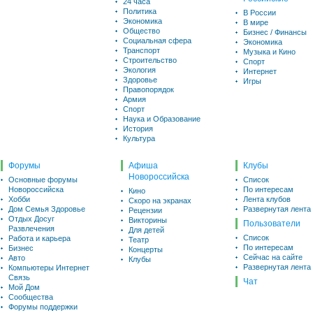
24 часа
Политика
В России
Экономика
В мире
Общество
Бизнес / Финансы
Социальная сфера
Экономика
Транспорт
Музыка и Кино
Строительство
Спорт
Экология
Интернет
Здоровье
Игры
Правопорядок
Армия
Спорт
Наука и Образование
История
Культура
Форумы
Афиша
Клубы
Новороссийска
Основные форумы
Список
Новороссийска
По интересам
Кино
Хобби
Лента клубов
Скоро на экранах
Дом Семья Здоровье
Развернутая лента
Рецензии
Отдых Досуг
Викторины
Пользователи
Развлечения
Для детей
Список
Работа и карьера
Театр
По интересам
Бизнес
Концерты
Сейчас на сайте
Авто
Клубы
Развернутая лента
Компьютеры Интернет
Связь
Чат
Мой Дом
Сообщества
Форумы поддержки