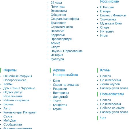
Российские
24 часа
Политика
В России
Экономика
В мире
Общество
Бизнес / Финансы
Социальная сфера
Экономика
Транспорт
Музыка и Кино
Строительство
Спорт
Экология
Интернет
Здоровье
Игры
Правопорядок
Армия
Спорт
Наука и Образование
История
Культура
Форумы
Афиша
Клубы
Новороссийска
Основные форумы
Список
Новороссийска
По интересам
Кино
Хобби
Лента клубов
Скоро на экранах
Дом Семья Здоровье
Развернутая лента
Рецензии
Отдых Досуг
Викторины
Пользователи
Развлечения
Для детей
Список
Работа и карьера
Театр
По интересам
Бизнес
Концерты
Сейчас на сайте
Авто
Клубы
Развернутая лента
Компьютеры Интернет
Связь
Чат
Мой Дом
Сообщества
Форумы поддержки