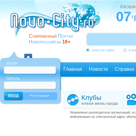
ЇПВЭШЖ
07
‘
Современный
Портал
Новороссийска
16+
поиск по сайту
в но
ЛОГИН
Главная
Новости
Справка
ПАРОЛЬ
Еще
Регистрация
Клубы
ночная жизнь города
Уважаемые руководители организаций, ес
информацию на электронный адрес afisha@