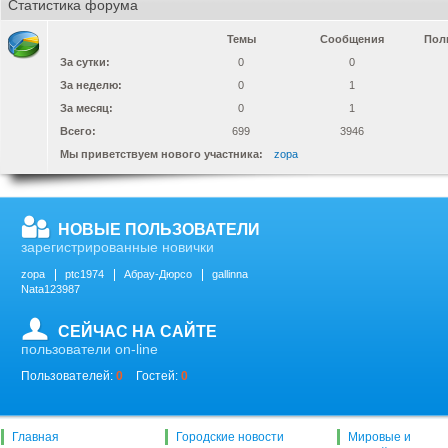
Статистика форума
Темы
Сообщения
Пол
За сутки:
0
0
За неделю:
0
1
За месяц:
0
1
Всего:
699
3946
Мы приветствуем нового участника:
zopa
НОВЫЕ ПОЛЬЗОВАТЕЛИ
зарегистрированные новички
zopa
ptc1974
Абрау-Дюрсо
gallinna
Nata123987
СЕЙЧАС НА САЙТЕ
пользователи on-line
Пользователей:
0
Гостей:
0
Главная
Городские новости
Мировые и