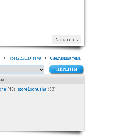
Распечатать
•
•
Предыдущая тема
Следующая тема
ия
lone
(45),
store1sonusha
(33)