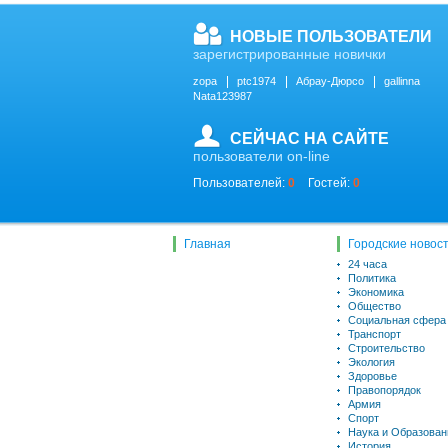
НОВЫЕ ПОЛЬЗОВАТЕЛИ
зарегистрированные новички
zopa
ptc1974
Абрау-Дюрсо
gallinna
Nata123987
СЕЙЧАС НА САЙТЕ
пользователи on-line
Пользователей:
0
Гостей:
0
Главная
Городские новос
24 часа
Политика
Экономика
Общество
Социальная сфера
Транспорт
Строительство
Экология
Здоровье
Правопорядок
Армия
Спорт
Наука и Образован
История