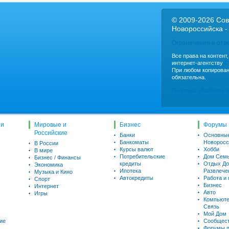
© 2009-2026 Сов
Новороссийска -
Ограничения и отв
Все права на контент
интернет-агентству
C
При любом копирован
обязательна.
Политика обработки 
ти
Мировые и
Бизнес
Форумы
Российские
Банки
Основны
Банкоматы
Новоросс
В России
Курсы валют
Хобби
В мире
Потребительские
Дом Семь
Бизнес / Финансы
кредиты
Отдых До
Экономика
Ипотека
Развлече
Музыка и Кино
Автокредиты
Работа и
Спорт
Бизнес
Интернет
Авто
Игры
Компьюте
Связь
Мой Дом
ие
Сообщес
Форумы п