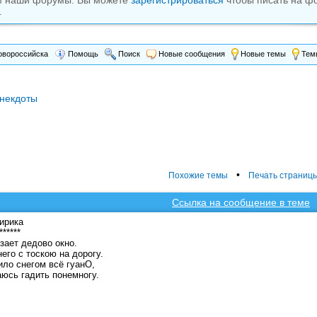
м наши форумы. Вы можете
зарегистрироваться
чтобы писать на ф
.
вороссийска
Помощь
Поиск
Новые сообщения
Новые темы
Темы
некдоты
•
Похожие темы
Печать страниц
Ссылка на сообщение в теме
ирика
******
зает дедово окно.
него с тоскою на дорогу.
ло снегом всё гуанО,
аюсь гадить понемногу.