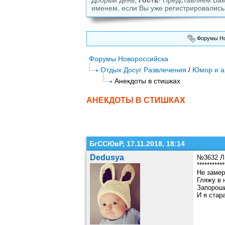
Добрый день,
Гость
! Представляем Ва
именем, если Вы уже регистрировались
Форумы Но
Форумы Новороссийска
Отдых Досуг Развлечения
/
Юмор и а
Анекдоты в стишках
АНЕКДОТЫ В СТИШКАХ
БгССЮвР, 17.11.2018, 18:14
Dedusya
№3632 Л
***********
Не замер
Гляжу в 
Запороши
И я стар