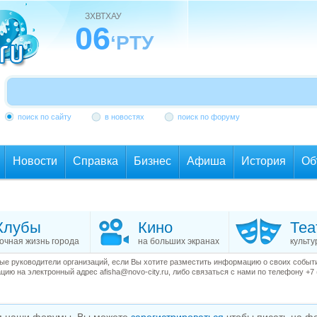
ЗХВТХАУ
06
‘РТУ
поиск по сайту
в новостях
поиск по форуму
Новости
Справка
Бизнес
Афиша
История
Об
Клубы
Кино
Теа
очная жизнь города
на больших экранах
культу
е руководители организаций, если Вы хотите разместить информацию о своих события
ию на электронный адрес afisha@novo-city.ru, либо связаться с нами по телефону +7 