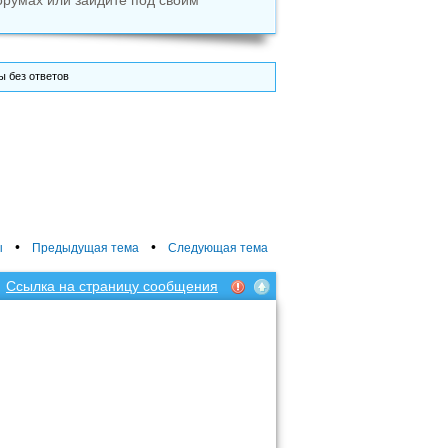
орумах или зайдите под своим
 без ответов
•
•
ы
Предыдущая тема
Следующая тема
Ссылка на страницу сообщения