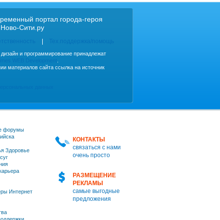
ременный портал города-героя
 Ново-Сити.ру
етственность
Тех.поддержка/помощь
, дизайн и программирование принадлежат
imes WEB Development
.
ии материалов сайта ссылка на источник
персональных данных
е форумы
ийска
КОНТАКТЫ
связаться с нами
я Здоровье
очень просто
суг
ния
 карьера
РАЗМЕЩЕНИЕ
РЕКЛАМЫ
самые выгодные
ры Интернет
предложения
тва
оддержки