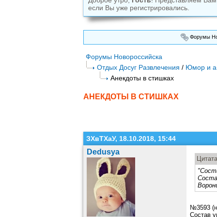
Доброе утро,
Гость
! Представляем Ва
если Вы уже регистрировались.
Форумы Но
Форумы Новороссийска
Отдых Досуг Развлечения
/
Юмор и а
Анекдоты в стишках
АНЕКДОТЫ В СТИШКАХ
ЗХвТХаУ, 18.10.2018, 15:44
Dedusya
Цитат
"Сост
Соста
Ворон
№3593 (н
Состав у