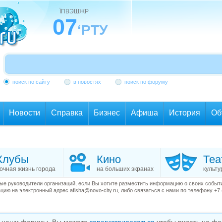
ЇПВЭШЖР
07
‘РТУ
поиск по сайту
в новостях
поиск по форуму
Новости
Справка
Бизнес
Афиша
История
Об
Клубы
Кино
Теа
очная жизнь города
на больших экранах
культу
е руководители организаций, если Вы хотите разместить информацию о своих события
ию на электронный адрес afisha@novo-city.ru, либо связаться с нами по телефону +7 