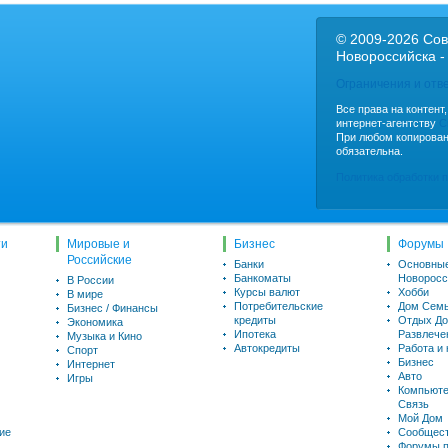
© 2009-2026 Сов
Новороссийска -
Ограничения и отв
Все права на контент
интернет-агентству
C
При любом копирован
обязательна.
Политика обработки 
ти
Мировые и
Бизнес
Форумы
Российские
Банки
Основны
Банкоматы
Новоросс
В России
Курсы валют
Хобби
В мире
Потребительские
Дом Семь
Бизнес / Финансы
кредиты
Отдых До
Экономика
Ипотека
Развлече
Музыка и Кино
Автокредиты
Работа и
Спорт
Бизнес
Интернет
Авто
Игры
Компьюте
Связь
Мой Дом
ие
Сообщес
Форумы п