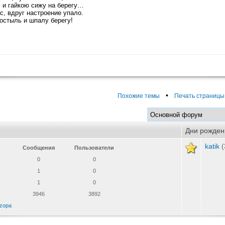
 и гайкою сижу на берегу…
с, вдруг настроение упало.
остыль и шпалу берегу!
•
Похожие темы
Печать страницы
Дни рожден
katik
(
Сообщения
Пользователи
0
0
1
0
1
0
3946
3892
zopa