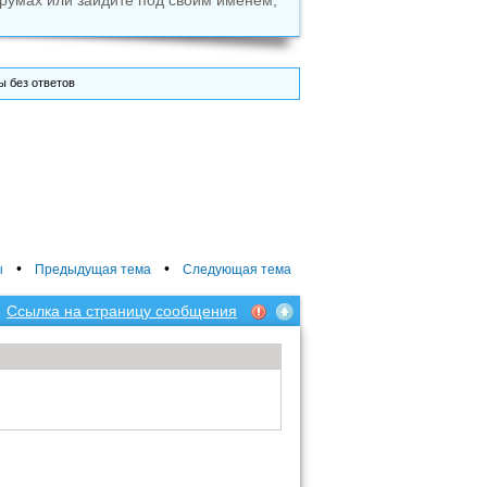
румах или зайдите под своим именем,
 без ответов
•
•
ы
Предыдущая тема
Следующая тема
Ссылка на страницу сообщения