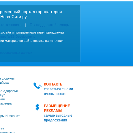
ременный портал города-героя
 Ново-Сити.ру
етственность
Тех.поддержка/помощь
, дизайн и программирование принадлежат
imes WEB Development
.
ии материалов сайта ссылка на источник
персональных данных
е форумы
ийска
КОНТАКТЫ
связаться с нами
я Здоровье
очень просто
суг
ния
 карьера
РАЗМЕЩЕНИЕ
РЕКЛАМЫ
самые выгодные
ры Интернет
предложения
тва
оддержки