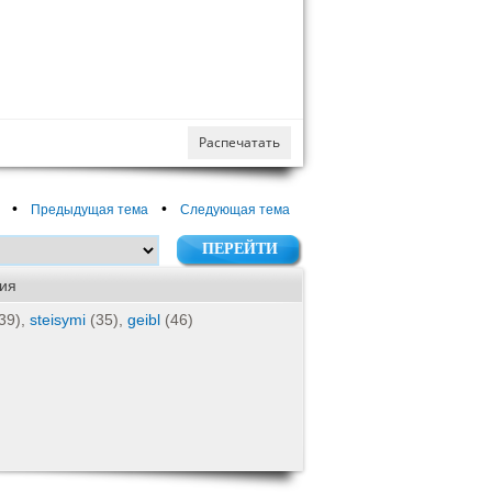
Распечатать
•
•
Предыдущая тема
Следующая тема
ия
39),
steisymi
(35),
geibl
(46)