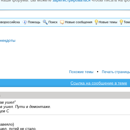
м наши форумы. Вы можете
зарегистрироваться
чтобы писать на фо
вороссийска
Помощь
Поиск
Новые сообщения
Новые темы
Темы
некдоты
•
Похожие темы
Печать страниц
Ссылка на сообщение в теме
а
ав ушел"
в ушел. Пути в демонтаже.
цов С
авеяло)
шел, путей не стало,