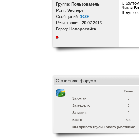
С болтом
Группа:
Пользователь
Читая Ва
Ранг:
Эксперт
В душе к
Cообщений:
1029
Регистрация:
20.07.2013
Город:
Новоросийск
Статистика форума
Темы
За сутки:
0
За неделю:
0
За месяц:
0
Всего:
699
Мы приветствуем нового участника: