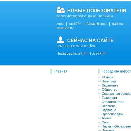
НОВЫЕ ПОЛЬЗОВАТЕЛИ
зарегистрированные новички
zopa
ptc1974
Абрау-Дюрсо
gallinna
Nata123987
СЕЙЧАС НА САЙТЕ
пользователи on-line
Пользователей:
0
Гостей:
0
Главная
Городские новос
24 часа
Политика
Экономика
Общество
Социальная сфера
Транспорт
Строительство
Экология
Здоровье
Правопорядок
Армия
Спорт
Наука и Образован
История