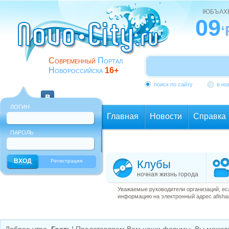
ІЮБЪАХ
09
‘
Современный
Портал
Новороссийска
16+
поиск по сайту
в но
ЛОГИН
Главная
Новости
Справка
ПАРОЛЬ
Еще
Регистрация
Клубы
ночная жизнь города
Уважаемые руководители организаций, ес
информацию на электронный адрес afisha@