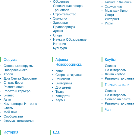
Общество
Бизнес / Финансы
Социальная сфера
Экономика
Транспорт
Музыка и Кино
Строительство
Спорт
Экология
Интернет
Здоровье
Игры
Правопорядок
Армия
Спорт
Наука и Образование
История
Культура
Форумы
Афиша
Клубы
Новороссийска
Основные форумы
Список
Новороссийска
По интересам
Кино
Хобби
Лента клубов
Скоро на экранах
Дом Семья Здоровье
Развернутая лента
Рецензии
Отдых Досуг
Викторины
Пользователи
Развлечения
Для детей
Список
Работа и карьера
Театр
По интересам
Бизнес
Концерты
Сейчас на сайте
Авто
Клубы
Развернутая лента
Компьютеры Интернет
Связь
Чат
Мой Дом
Сообщества
Форумы поддержки
История
Еда