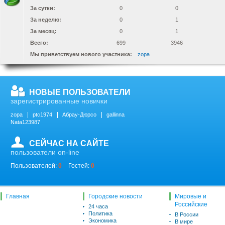
За сутки:
0
0
За неделю:
0
1
За месяц:
0
1
Всего:
699
3946
Мы приветствуем нового участника:
zopa
НОВЫЕ ПОЛЬЗОВАТЕЛИ
зарегистрированные новички
zopa
ptc1974
Абрау-Дюрсо
gallinna
Nata123987
СЕЙЧАС НА САЙТЕ
пользователи on-line
Пользователей:
0
Гостей:
0
Главная
Городские новости
Мировые и
Российские
24 часа
Политика
В России
Экономика
В мире