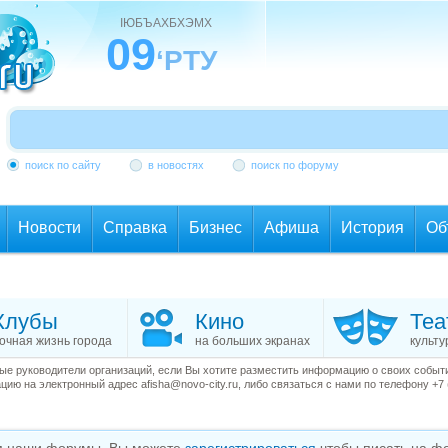
ІЮБЪАХБХЭМХ
09
‘РТУ
поиск по сайту
в новостях
поиск по форуму
Новости
Справка
Бизнес
Афиша
История
Об
Клубы
Кино
Теа
очная жизнь города
на больших экранах
культу
е руководители организаций, если Вы хотите разместить информацию о своих события
ию на электронный адрес afisha@novo-city.ru, либо связаться с нами по телефону +7 