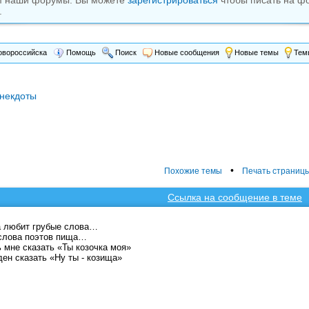
м наши форумы. Вы можете
зарегистрироваться
чтобы писать на ф
.
вороссийска
Помощь
Поиск
Новые сообщения
Новые темы
Темы
некдоты
•
Похожие темы
Печать страниц
Ссылка на сообщение в теме
а любит грубые слова…
слова поэтов пища…
 мне сказать «Ты козочка моя»
ен сказать «Ну ты - козища»