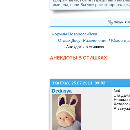
Добрый день,
Гость
! Представляем Ва
именем, если Вы уже регистрировались
Форумы Но
Форумы Новороссийска
Отдых Досуг Развлечения
/
Юмор и а
Анекдоты в стишках
АНЕКДОТЫ В СТИШКАХ
ЗХвТХаУ, 25.07.2013, 09:02
Dedusya
№4
Эта дам
Нежные 
Хотелось
А вынужд