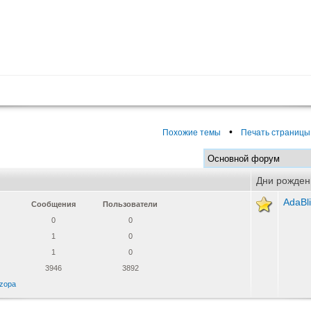
•
Похожие темы
Печать страницы
Дни рожден
AdaBl
Сообщения
Пользователи
0
0
1
0
1
0
3946
3892
zopa