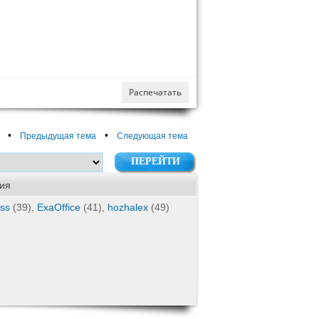
Распечатать
•
•
Предыдущая тема
Следующая тема
ия
iss
(39),
ExaOffice
(41),
hozhalex
(49)