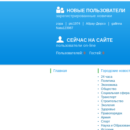
НОВЫЕ ПОЛЬЗОВАТЕЛИ
зарегистрированные новички
zopa
ptc1974
Абрау-Дюрсо
gallinna
Nata123987
СЕЙЧАС НА САЙТЕ
пользователи on-line
Пользователей:
0
Гостей:
0
Главная
Городские новос
24 часа
Политика
Экономика
Общество
Социальная сфера
Транспорт
Строительство
Экология
Здоровье
Правопорядок
Армия
Спорт
Наука и Образован
История