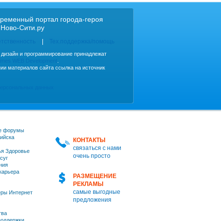
ременный портал города-героя
 Ново-Сити.ру
етственность
Тех.поддержка/помощь
, дизайн и программирование принадлежат
imes WEB Development
.
ии материалов сайта ссылка на источник
персональных данных
е форумы
ийска
КОНТАКТЫ
связаться с нами
я Здоровье
очень просто
суг
ния
 карьера
РАЗМЕЩЕНИЕ
РЕКЛАМЫ
самые выгодные
ры Интернет
предложения
тва
оддержки