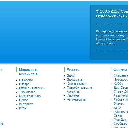
© 2009-2026 Сов
Новороссийска -
Ограничения и отв
Все права на контент
интернет-агентству
C
При любом копирован
обязательна.
Политика обработки 
ти
Мировые и
Бизнес
Форумы
Российские
Банки
Основны
Банкоматы
Новоросс
В России
Курсы валют
Хобби
В мире
Потребительские
Дом Семь
Бизнес / Финансы
кредиты
Отдых До
Экономика
Ипотека
Развлече
Музыка и Кино
Автокредиты
Работа и
Спорт
Бизнес
Интернет
Авто
Игры
Компьюте
Связь
Мой Дом
ие
Сообщес
Форумы п