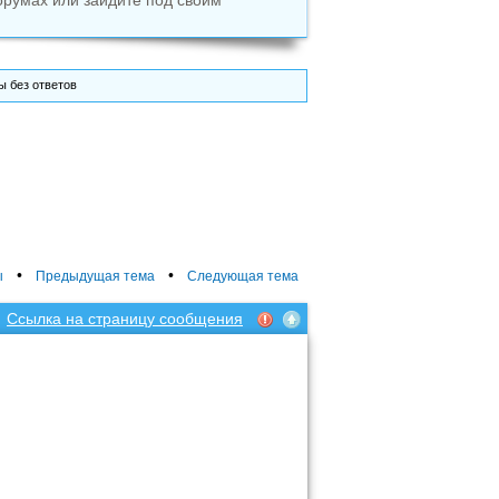
орумах или зайдите под своим
 без ответов
•
•
ы
Предыдущая тема
Следующая тема
Ссылка на страницу сообщения