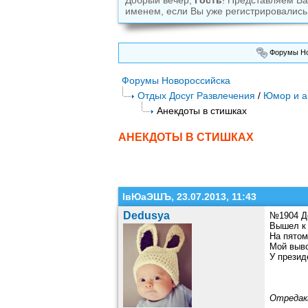
Добрый вечер,
Гость
! Представляем В
именем, если Вы уже регистрировались
Форумы Но
Форумы Новороссийска
Отдых Досуг Развлечения
/
Юмор и а
Анекдоты в стишках
АНЕКДОТЫ В СТИШКАХ
ІвЮаЭШЪ, 23.07.2013, 11:43
Dedusya
№1904 Д
Вышел к 
На пятом
Мой выво
У презид
Отредак