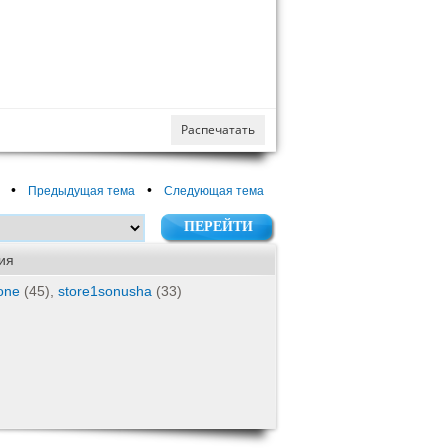
Распечатать
•
•
Предыдущая тема
Следующая тема
ия
lone
(45),
store1sonusha
(33)