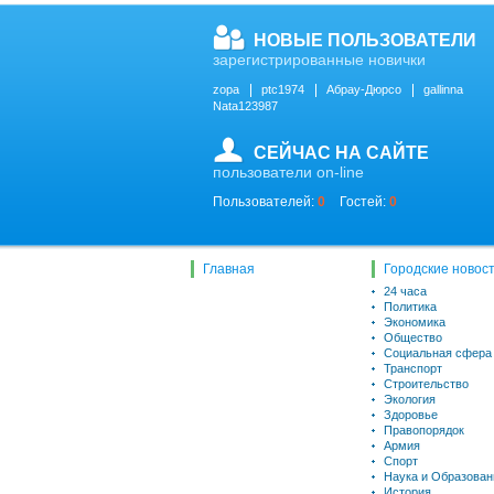
НОВЫЕ ПОЛЬЗОВАТЕЛИ
зарегистрированные новички
zopa
ptc1974
Абрау-Дюрсо
gallinna
Nata123987
СЕЙЧАС НА САЙТЕ
пользователи on-line
Пользователей:
0
Гостей:
0
Главная
Городские новос
24 часа
Политика
Экономика
Общество
Социальная сфера
Транспорт
Строительство
Экология
Здоровье
Правопорядок
Армия
Спорт
Наука и Образован
История