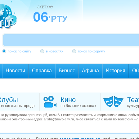
ЗХВТХАУ
06
‘РТУ
поиск по сайту
в новостях
поиск по форуму
Новости
Справка
Бизнес
Афиша
История
Об
Клубы
Кино
Теа
очная жизнь города
на больших экранах
культу
е руководители организаций, если Вы хотите разместить информацию о своих события
ию на электронный адрес afisha@novo-city.ru, либо связаться с нами по телефону +7 