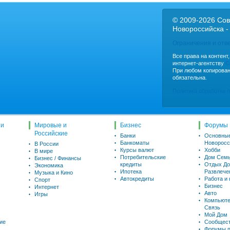
© 2009-2026 Сов
Новороссийска -
Ограничения и отв
Все права на контент
интернет-агентству
C
При любом копирован
обязательна.
Политика обработки 
ти
Мировые и
Бизнес
Форумы
Российские
Банки
Основны
Банкоматы
Новоросс
В России
Курсы валют
Хобби
В мире
Потребительские
Дом Семь
Бизнес / Финансы
кредиты
Отдых До
Экономика
Ипотека
Развлече
Музыка и Кино
Автокредиты
Работа и
Спорт
Бизнес
Интернет
Авто
Игры
Компьюте
Связь
Мой Дом
ие
Сообщес
Форумы п