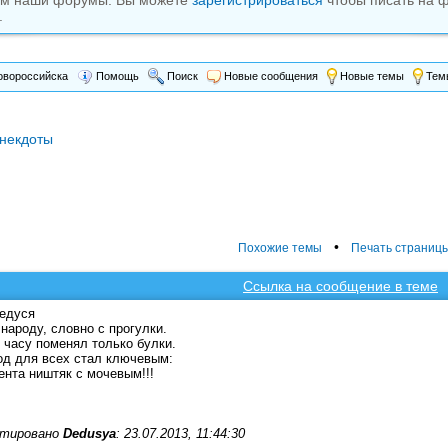
ам наши форумы. Вы можете
зарегистрироваться
чтобы писать на 
.
вороссийска
Помощь
Поиск
Новые сообщения
Новые темы
Темы
некдоты
•
Похожие темы
Печать страниц
Ссылка на сообщение в теме
едуся
народу, словно с прогулки.
 часу поменял только булки.
д для всех стал ключевым:
ента ништяк с мочевым!!!
тировано
Dedusya
: 23.07.2013, 11:44:30