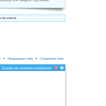
форумах или зайдите под своим
 без ответов
•
•
ы
Предыдущая тема
Следующая тема
Ссылка на страницу сообщения