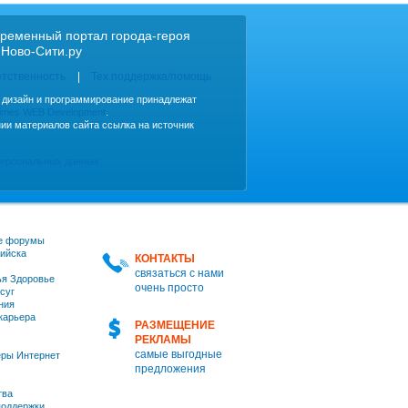
ременный портал города-героя
 Ново-Сити.ру
етственность
Тех.поддержка/помощь
, дизайн и программирование принадлежат
imes WEB Development
.
ии материалов сайта ссылка на источник
персональных данных
е форумы
ийска
КОНТАКТЫ
связаться с нами
я Здоровье
очень просто
суг
ния
 карьера
РАЗМЕЩЕНИЕ
РЕКЛАМЫ
самые выгодные
ры Интернет
предложения
тва
оддержки