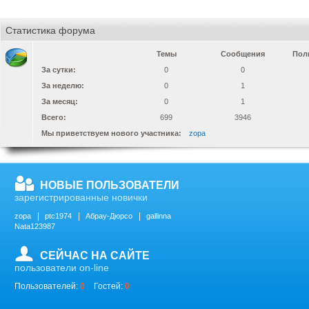
Статистика форума
Темы
Сообщения
Пол
За сутки:
0
0
За неделю:
0
1
За месяц:
0
1
Всего:
699
3946
Мы приветствуем нового участника:
zopa
НОВЫЕ ПОЛЬЗОВАТЕЛИ
зарегистрированные новички
zopa
ptc1974
Абрау-Дюрсо
gallinna
Nata123987
СЕЙЧАС НА САЙТЕ
пользователи on-line
Пользователей:
0
Гостей:
0