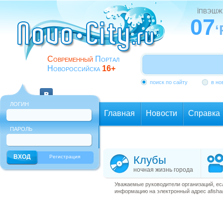
ЇПВЭШЖ
07
‘
Современный
Портал
Новороссийска
16+
поиск по сайту
в но
ЛОГИН
Главная
Новости
Справка
ПАРОЛЬ
Еще
Регистрация
Клубы
ночная жизнь города
Уважаемые руководители организаций, ес
информацию на электронный адрес afisha@