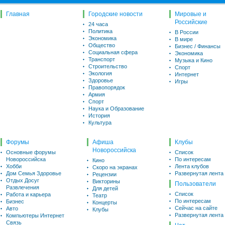
Главная
Городские новости
Мировые и
Российские
24 часа
Политика
В России
Экономика
В мире
Общество
Бизнес / Финансы
Социальная сфера
Экономика
Транспорт
Музыка и Кино
Строительство
Спорт
Экология
Интернет
Здоровье
Игры
Правопорядок
Армия
Спорт
Наука и Образование
История
Культура
Форумы
Афиша
Клубы
Новороссийска
Основные форумы
Список
Новороссийска
По интересам
Кино
Хобби
Лента клубов
Скоро на экранах
Дом Семья Здоровье
Развернутая лента
Рецензии
Отдых Досуг
Викторины
Пользователи
Развлечения
Для детей
Список
Работа и карьера
Театр
По интересам
Бизнес
Концерты
Сейчас на сайте
Авто
Клубы
Развернутая лента
Компьютеры Интернет
Связь