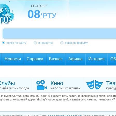
БГССЮВР
08
‘РТУ
поиск по сайту
в новостях
поиск по форуму
Новости
Справка
Бизнес
Афиша
История
Об
Клубы
Кино
Теа
очная жизнь города
на больших экранах
культу
е руководители организаций, если Вы хотите разместить информацию о своих события
ию на электронный адрес afisha@novo-city.ru, либо связаться с нами по телефону +7 