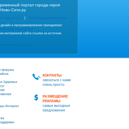
ременный портал города-героя
 Ново-Сити.ру
етственность
Тех.поддержка/помощь
, дизайн и программирование принадлежат
imes WEB Development
.
ии материалов сайта ссылка на источник
персональных данных
е форумы
ийска
КОНТАКТЫ
связаться с нами
я Здоровье
очень просто
суг
ния
 карьера
РАЗМЕЩЕНИЕ
РЕКЛАМЫ
самые выгодные
ры Интернет
предложения
тва
оддержки