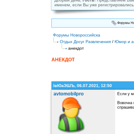
Добрый день,
Гость
! Представляем Ва
именем, если Вы уже регистрировались
Форумы Но
Форумы Новороссийска
Отдых Досуг Развлечения
/
Юмор и а
анекдот
АНЕКДОТ
ІвЮаЭШЪ, 06.07.2021, 12:50
avtomobilpro
Если у м
Вовочка 
спрашива