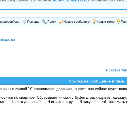
м наши форумы. Вы можете
зарегистрироваться
чтобы писать на ф
.
вороссийска
Помощь
Поиск
Новые сообщения
Новые темы
Темы
некдоты
Похожие те
Ссылка на сообщение в теме
ашины с буквой "У" включились дворники, значит, она сейчас будет пово
носится по квартире. Сбрасывает книжки с буфета, раскидывает одежду,
ет: — Ты что делаешь? — Я играю в игру. — В какую? — Ёб твою мать г