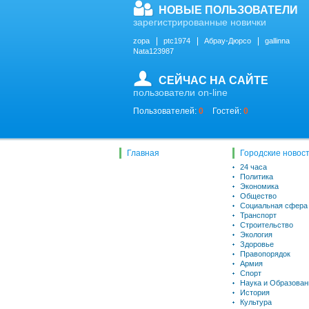
НОВЫЕ ПОЛЬЗОВАТЕЛИ
зарегистрированные новички
zopa
ptc1974
Абрау-Дюрсо
gallinna
Nata123987
СЕЙЧАС НА САЙТЕ
пользователи on-line
Пользователей:
0
Гостей:
0
Главная
Городские новос
24 часа
Политика
Экономика
Общество
Социальная сфера
Транспорт
Строительство
Экология
Здоровье
Правопорядок
Армия
Спорт
Наука и Образован
История
Культура