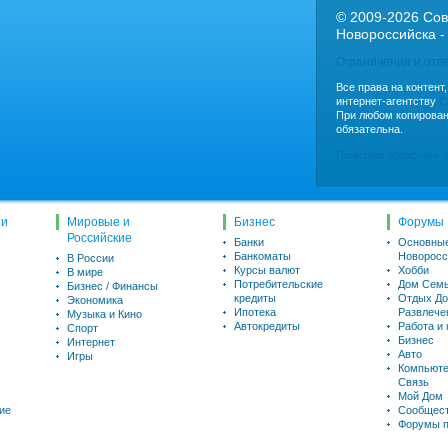
© 2009-2026 Сов
Новороссийска -
Ограничения и отв
Все права на контент
интернет-агентству
C
При любом копирован
обязательна.
Политика обработки 
ти
Мировые и
Бизнес
Форумы
Российские
Банки
Основны
Банкоматы
Новоросс
В России
Курсы валют
Хобби
В мире
Потребительские
Дом Семь
Бизнес / Финансы
кредиты
Отдых До
Экономика
Ипотека
Развлече
Музыка и Кино
Автокредиты
Работа и
Спорт
Бизнес
Интернет
Авто
Игры
Компьюте
Связь
Мой Дом
ие
Сообщес
Форумы п