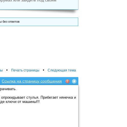
орумах или зайдите под своим
 без ответов
•
•
мы
Печать страницы
Следующая тема
Ссылка на страницу сообщения
рачивать.
 опрокидывает стулья. Прибегает нянечка и
де ключи от машины!!!