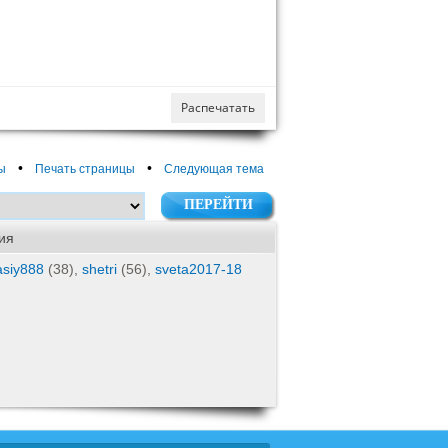
Распечатать
•
•
ы
Печать страницы
Следующая тема
ия
asiy888
(38),
shetri
(56),
sveta2017-18