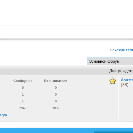
Похожие тем
Дни рожден
Anast
Сообщения
Пользователи
(38)
0
0
1
0
1
0
3946
3892
zopa