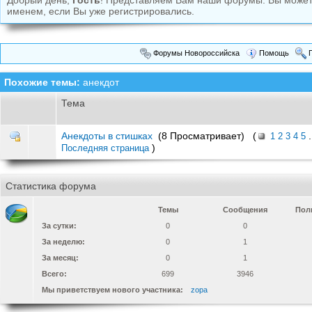
Добрый день,
Гость
! Представляем Вам наши форумы. Вы може
именем, если Вы уже регистрировались.
Форумы Новороссийска
Помощь
П
Похожие темы:
анекдот
Тема
Анекдоты в стишках
(8 Просматривает) (
.
1
2
3
4
5
)
Последняя страница
Статистика форума
Темы
Сообщения
Пол
За сутки:
0
0
За неделю:
0
1
За месяц:
0
1
Всего:
699
3946
Мы приветствуем нового участника:
zopa