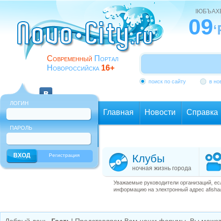
ІЮБЪАХ
09
‘
Современный
Портал
Новороссийска
16+
поиск по сайту
в но
ЛОГИН
Главная
Новости
Справка
ПАРОЛЬ
Еще
Регистрация
Клубы
ночная жизнь города
Уважаемые руководители организаций, ес
информацию на электронный адрес afisha@