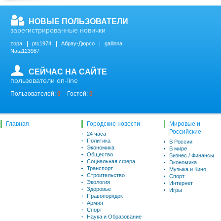
НОВЫЕ ПОЛЬЗОВАТЕЛИ
зарегистрированные новички
zopa
ptc1974
Абрау-Дюрсо
gallinna
Nata123987
СЕЙЧАС НА САЙТЕ
пользователи on-line
Пользователей:
0
Гостей:
0
Главная
Городские новости
Мировые и
Российские
24 часа
Политика
В России
Экономика
В мире
Общество
Бизнес / Финансы
Социальная сфера
Экономика
Транспорт
Музыка и Кино
Строительство
Спорт
Экология
Интернет
Здоровье
Игры
Правопорядок
Армия
Спорт
Наука и Образование