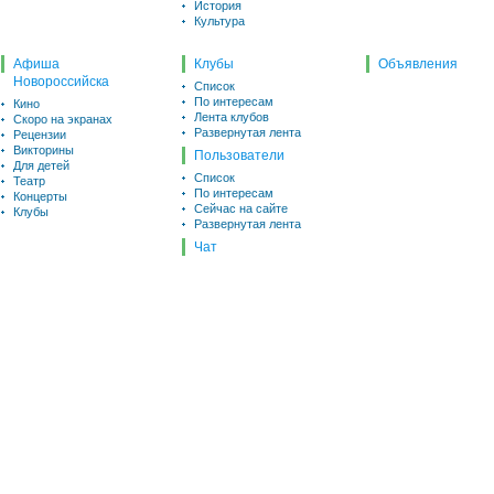
История
Культура
Афиша
Клубы
Объявления
Новороссийска
Список
По интересам
Кино
Лента клубов
Скоро на экранах
Развернутая лента
Рецензии
Викторины
Пользователи
Для детей
Список
Театр
По интересам
Концерты
Сейчас на сайте
Клубы
Развернутая лента
Чат