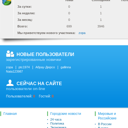
Темы
Сообщения
Пол
За сутки:
0
1
За неделю:
0
1
За месяц:
0
1
Всего:
699
3946
Мы приветствуем нового участника:
zopa
НОВЫЕ ПОЛЬЗОВАТЕЛИ
зарегистрированные новички
zopa
ptc1974
Абрау-Дюрсо
gallinna
Nata123987
СЕЙЧАС НА САЙТЕ
пользователи on-line
Пользователей:
0
Гостей:
0
Главная
Городские новости
Мировые и
Российские
24 часа
Политика
В России
Экономика