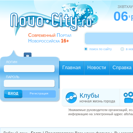
ЗХВТХАУ
06
‘
Современный
Портал
Новороссийска
16+
поиск по сайту
в но
ЛОГИН
Главная
Новости
Справка
ПАРОЛЬ
Еще
Регистрация
Клубы
ночная жизнь города
Уважаемые руководители организаций, ес
информацию на электронный адрес afisha@