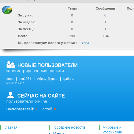
Темы
Сообщения
Пол
За сутки:
0
0
За неделю:
0
1
За месяц:
0
1
Всего:
699
3946
Мы приветствуем нового участника:
zopa
НОВЫЕ ПОЛЬЗОВАТЕЛИ
зарегистрированные новички
zopa
ptc1974
Абрау-Дюрсо
gallinna
Nata123987
СЕЙЧАС НА САЙТЕ
пользователи on-line
Пользователей:
0
Гостей:
0
Главная
Городские новости
Мировые и
Российские
24 часа