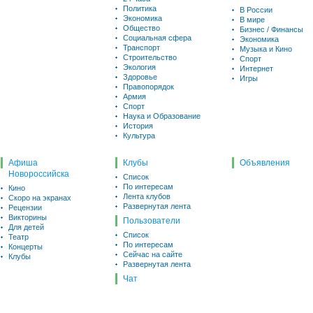
Политика
В России
Экономика
В мире
Общество
Бизнес / Финансы
Социальная сфера
Экономика
Транспорт
Музыка и Кино
Строительство
Спорт
Экология
Интернет
Здоровье
Игры
Правопорядок
Армия
Спорт
Наука и Образование
История
Культура
Афиша
Клубы
Объявления
Новороссийска
Список
По интересам
Кино
Лента клубов
Скоро на экранах
Развернутая лента
Рецензии
Викторины
Пользователи
Для детей
Список
Театр
По интересам
Концерты
Сейчас на сайте
Клубы
Развернутая лента
Чат