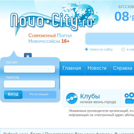
БГССЮВ
08
‘
Современный
Портал
Новороссийска
16+
поиск по сайту
в но
ЛОГИН
Главная
Новости
Справка
ПАРОЛЬ
Еще
Регистрация
Клубы
ночная жизнь города
Уважаемые руководители организаций, ес
информацию на электронный адрес afisha@