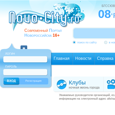
БГССЮВ
08
‘
Современный
Портал
Новороссийска
16+
поиск по сайту
в но
ЛОГИН
Главная
Новости
Справка
ПАРОЛЬ
Еще
Регистрация
Клубы
ночная жизнь города
Уважаемые руководители организаций, ес
информацию на электронный адрес afisha@