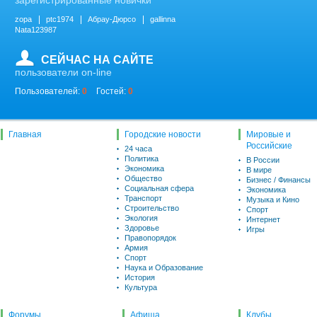
зарегистрированные новички
zopa
ptc1974
Абрау-Дюрсо
gallinna
Nata123987
СЕЙЧАС НА САЙТЕ
пользователи on-line
Пользователей:
0
Гостей:
0
Главная
Городские новости
Мировые и
Российские
24 часа
Политика
В России
Экономика
В мире
Общество
Бизнес / Финансы
Социальная сфера
Экономика
Транспорт
Музыка и Кино
Строительство
Спорт
Экология
Интернет
Здоровье
Игры
Правопорядок
Армия
Спорт
Наука и Образование
История
Культура
Форумы
Афиша
Клубы