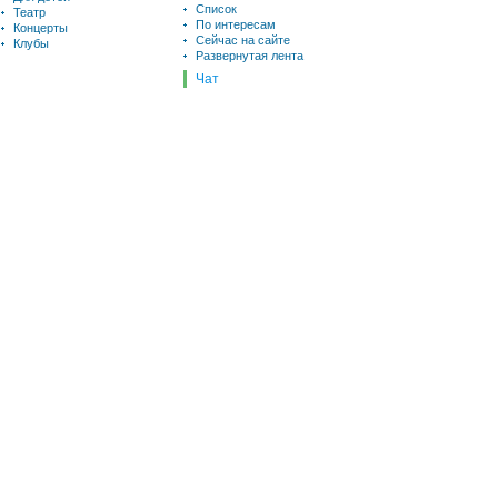
Список
Театр
По интересам
Концерты
Сейчас на сайте
Клубы
Развернутая лента
Чат