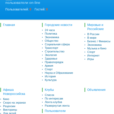
пользователи on-line
Пользователей:
0
Гостей:
0
Главная
Городские новости
Мировые и
Российские
24 часа
Политика
В России
Экономика
В мире
Общество
Бизнес / Финансы
Социальная сфера
Экономика
Транспорт
Музыка и Кино
Строительство
Спорт
Экология
Интернет
Здоровье
Игры
Правопорядок
Армия
Спорт
Наука и Образование
История
Культура
Афиша
Клубы
Объявления
Новороссийска
Список
По интересам
Кино
Лента клубов
Скоро на экранах
Развернутая лента
Рецензии
Викторины
Пользователи
Для детей