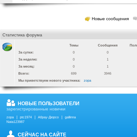
Новые сообщения
Статистика форума
Темы
Сообщения
Пол
За сутки:
0
0
За неделю:
0
1
За месяц:
0
1
Всего:
699
3946
Мы приветствуем нового участника:
zopa
НОВЫЕ ПОЛЬЗОВАТЕЛИ
зарегистрированные новички
zopa
ptc1974
Абрау-Дюрсо
gallinna
Nata123987
СЕЙЧАС НА САЙТЕ