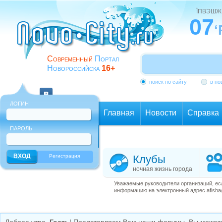
ЇПВЭШЖ
07
‘
Современный
Портал
Новороссийска
16+
поиск по сайту
в но
ЛОГИН
Главная
Новости
Справка
ПАРОЛЬ
Еще
Регистрация
Клубы
ночная жизнь города
Уважаемые руководители организаций, ес
информацию на электронный адрес afisha@