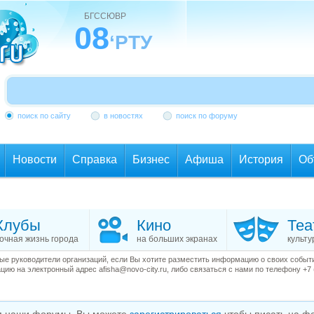
БГССЮВР
08
‘РТУ
поиск по сайту
в новостях
поиск по форуму
Новости
Справка
Бизнес
Афиша
История
Об
Клубы
Кино
Теа
очная жизнь города
на больших экранах
культу
е руководители организаций, если Вы хотите разместить информацию о своих события
ию на электронный адрес afisha@novo-city.ru, либо связаться с нами по телефону +7 