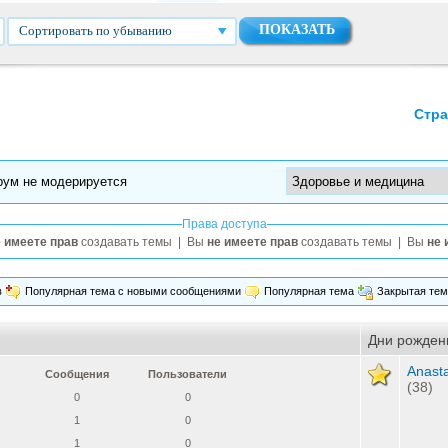
Сортировать по убыванию
Стра
рум не модерируется
Права доступа
 имеете прав
создавать темы | Вы
не имеете прав
создавать темы | Вы
не 
в
Популярная тема с новыми сообщениями
Популярная тема
Закрытая те
Дни рожден
Anast
Сообщения
Пользователи
(38)
0
0
1
0
1
0