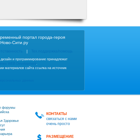
ременный портал города-героя
 Ново-Сити.ру
етственность
Тех.поддержка/помощь
, дизайн и программирование принадлежат
imes WEB Development
.
ии материалов сайта ссылка на источник
персональных данных
е форумы
ийска
КОНТАКТЫ
связаться с нами
я Здоровье
очень просто
суг
ния
 карьера
РАЗМЕЩЕНИЕ