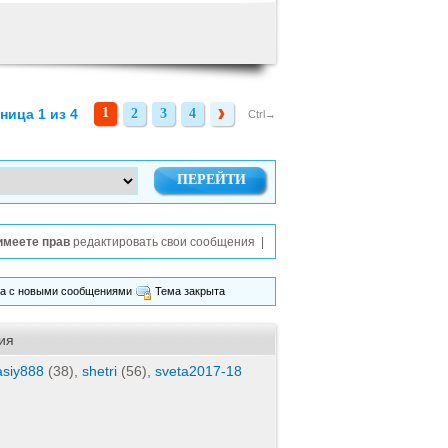
1
ница 1 из 4
2
3
4
2
3
4
Ctrl→
имеете прав
редактировать свои сообщения |
ма с новыми сообщениями
Тема закрыта
ия
asiy888
(38),
shetri
(56),
sveta2017-18