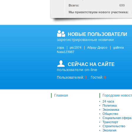
Всего:
699
Мы приветствуем нового участника:
НОВЫЕ ПОЛЬЗОВАТЕЛИ
зарегистрированные новички
zopa
ptc1974
Абрау-Дюрсо
gallinna
Nata123987
СЕЙЧАС НА САЙТЕ
пользователи on-line
Пользователей:
0
Гостей:
0
Главная
Городские новос
24 часа
Политика
Экономика
Общество
Социальная сфера
Транспорт
Строительство
Экология