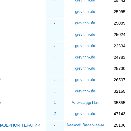
-
grevitrin-ufo
25442
-
grevitrin-ufo
25995
-
grevitrin-ufo
25089
-
grevitrin-ufo
25024
-
grevitrin-ufo
22634
-
grevitrin-ufo
24783
-
grevitrin-ufo
25730
И
-
grevitrin-ufo
26507
1
grevitrin-ufo
32155
е
1
Александр Пак
35355
2
grevitrin-ufo
47143
ЛАЗЕРНОЙ ТЕРАПИИ
-
Алексей Валерьевич
25106