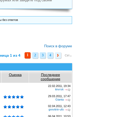
орумах или зайдите под своим
 без ответов
Поиск в форуме
1
ница 1 из 4
2
3
4
2
3
4
Ctrl→
Оценка
Последнее
сообщение
22.02.2011, 19:34
itnvrsk
29.03.2011, 17:47
Gianta
02.04.2011, 12:43
grevitrin-ufo
06.04.2011, 10:53