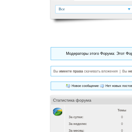
Все
Модераторы этого Форума: Этот Фо
Вы
имеете права
скачивать вложения | Вы
не
Новое сообщение
Нет новых посто
Статистика форума
Темы
За сутки:
0
За неделю:
0
За месяц:
0