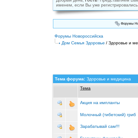
Добрый день,
Гость
! Представляем Ва
именем, если Вы уже регистрировались
Форумы Но
Форумы Новороссийска
Дом Семья Здоровье
/ Здоровье и м
Тема форума:
Здоровье и медицина
Тема
Акция на импланты
Молочный (тибетский) гриб
Зарабатывай сам!!!