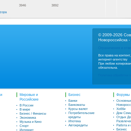
3946
3892
zopa
© 2009-2026 Сов
Новороссийска -
Ограничения и отв
Все права на контент
интернет-агентству
C
При любом копирован
обязательна.
Политика обработки 
ти
Мировые и
Бизнес
Форумы
Российские
Банки
Основны
Банкоматы
Новоросс
В России
Курсы валют
Хобби
В мире
Потребительские
Дом Семь
Бизнес / Финансы
кредиты
Отдых До
Экономика
Ипотека
Развлече
Музыка и Кино
Автокредиты
Работа и
Спорт
Бизнес
Интернет