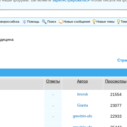
м наши форумы. Вы можете
зарегистрироваться
чтобы писать на ф
.
вороссийска
Помощь
Поиск
Новые сообщения
Новые темы
Темы
едицина
Стра
Ответы
Автор
Просмотры
-
itnvrsk
21554
-
Gianta
23077
-
grevitrin-ufo
22933