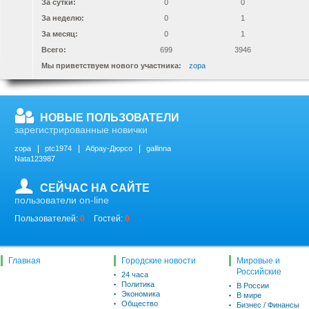
За сутки:
0
0
За неделю:
0
1
За месяц:
0
1
Всего:
699
3946
Мы приветствуем нового участника:
zopa
НОВЫЕ ПОЛЬЗОВАТЕЛИ
зарегистрированные новички
zopa
ptc1974
Абрау-Дюрсо
gallinna
Nata123987
СЕЙЧАС НА САЙТЕ
пользователи on-line
Пользователей:
0
Гостей:
0
Главная
Городские новости
Мировые и
Российские
24 часа
Политика
В России
Экономика
В мире
Общество
Бизнес / Финансы