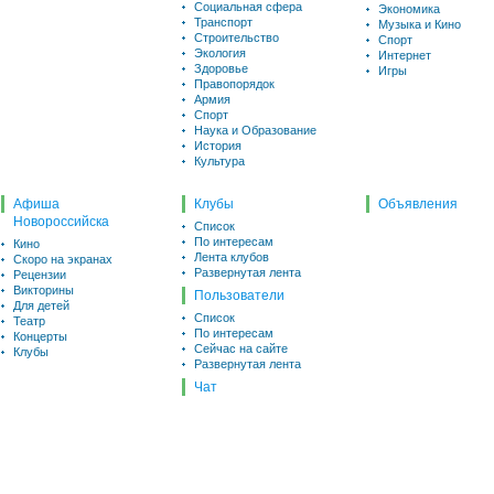
Социальная сфера
Экономика
Транспорт
Музыка и Кино
Строительство
Спорт
Экология
Интернет
Здоровье
Игры
Правопорядок
Армия
Спорт
Наука и Образование
История
Культура
Афиша
Клубы
Объявления
Новороссийска
Список
По интересам
Кино
Лента клубов
Скоро на экранах
Развернутая лента
Рецензии
Викторины
Пользователи
Для детей
Список
Театр
По интересам
Концерты
Сейчас на сайте
Клубы
Развернутая лента
Чат