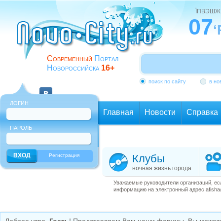
ЇПВЭШЖ
07
‘
Современный
Портал
Новороссийска
16+
поиск по сайту
в но
ЛОГИН
Главная
Новости
Справка
ПАРОЛЬ
Еще
Регистрация
Клубы
ночная жизнь города
Уважаемые руководители организаций, ес
информацию на электронный адрес afisha@