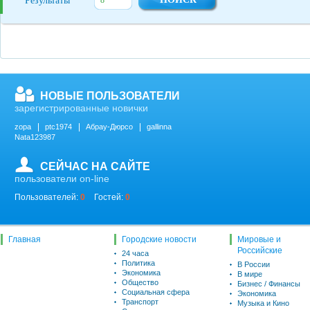
Результаты
НОВЫЕ ПОЛЬЗОВАТЕЛИ
зарегистрированные новички
zopa
ptc1974
Абрау-Дюрсо
gallinna
Nata123987
СЕЙЧАС НА САЙТЕ
пользователи on-line
Пользователей:
0
Гостей:
0
Главная
Городские новости
Мировые и
Российские
24 часа
Политика
В России
Экономика
В мире
Общество
Бизнес / Финансы
Социальная сфера
Экономика
Транспорт
Музыка и Кино