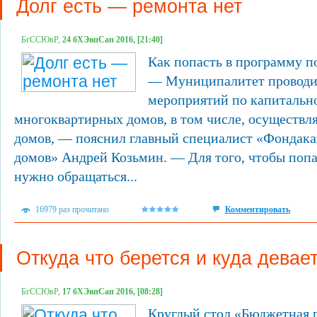
Долг есть — ремонта нет
БгССЮвР,
24 бХЭвпСап 2016, [21:40]
Как попасть в программу п
— Муниципалитет проводит
мероприятий по капитальн
многоквартирных домов, в том числе, осуществл
домов, — пояснил главный специалист «Фондака
домов» Андрей Козьмин. — Для того, чтобы попа
нужно обращаться...
16979 раз прочитано
Комментировать
Откуда что берется и куда девае
БгССЮвР,
17 бХЭвпСап 2016, [08:28]
Круглый стол «Бюджетная 