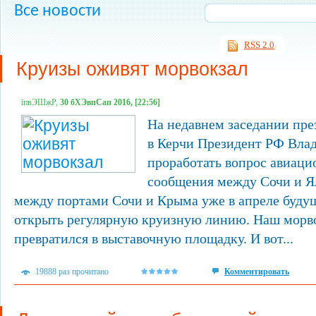
Все новости
RSS 2.0
Круизы оживят морвокзал
їпвЭШжР,
30 бХЭвпСап 2016, [22:56]
На недавнем заседании пре
в Керчи Президент РФ Вла
проработать вопрос авиаци
сообщения между Сочи и Ял
между портами Сочи и Крыма уже в апреле буду
открыть регулярную круизную линию. Наш морво
превратился в выставочную площадку. И вот...
19888 раз прочитано
Комментировать