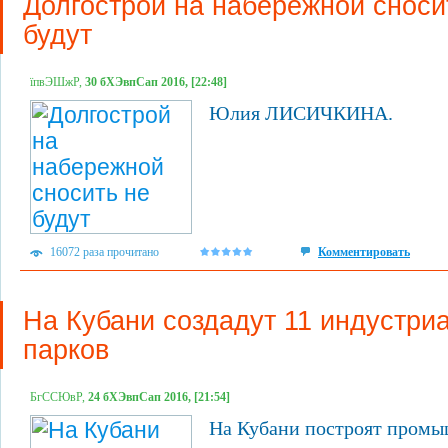
Долгострой на набережной сноси
будут
їпвЭШжР,
30 бХЭвпСап 2016, [22:48]
Юлия ЛИСИЧКИНА.
16072 раза прочитано
Комментировать
На Кубани создадут 11 индустри
парков
БгССЮвР,
24 бХЭвпСап 2016, [21:54]
На Кубани построят пром