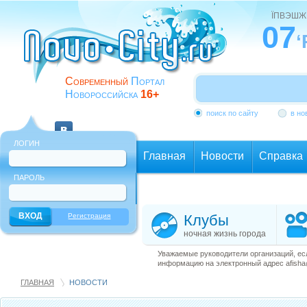
ЇПВЭШЖ
07
‘
Современный
Портал
Новороссийска
16+
поиск по сайту
в но
ЛОГИН
Главная
Новости
Справка
ПАРОЛЬ
Еще
Регистрация
Клубы
ночная жизнь города
Уважаемые руководители организаций, ес
информацию на электронный адрес afisha@
ГЛАВНАЯ
НОВОСТИ