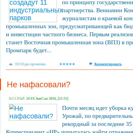
по принципу государственн
партнерства. Вениамин Кон
журналистам о краевой ко
промышленных зон, предусматривающей как бюд
и инвестиции частного бизнеса. Первым реализ
станет Восточная промышленная зона (ВПЗ) в пр
Промпарк будет...
16110 раз прочитано
Комментировать
Не нафасовали?
БгССЮвР,
24 бХЭвпСап 2016, [21:51]
Почти месяц идет уборка ку
Урожай, по предварительн
рекордный за последние 35
Корреспондент «НР» попыталась найти отражени