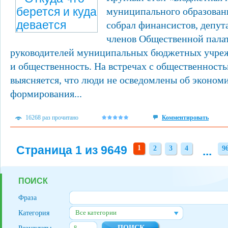
муниципального образовани
собрал финансистов, депут
членов Общественной пала
руководителей муниципальных бюджетных учре
и общественность. На встречах с общественност
выясняется, что люди не осведомлены об эконом
формирования...
16268 раз прочитано
Комментировать
Страница 1 из 9649
1
2
3
4
...
9
2
3
4
9
ПОИСК
Фраза
Все категории
Категория