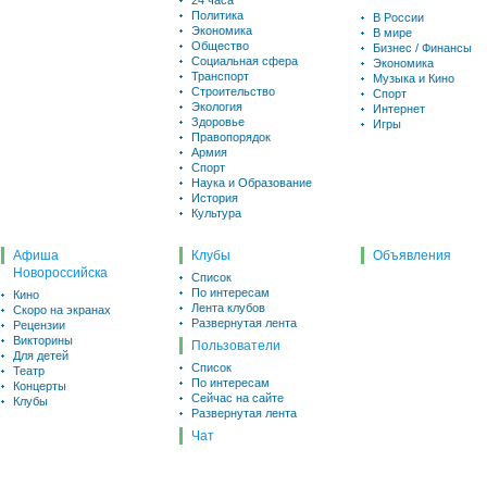
24 часа
Политика
В России
Экономика
В мире
Общество
Бизнес / Финансы
Социальная сфера
Экономика
Транспорт
Музыка и Кино
Строительство
Спорт
Экология
Интернет
Здоровье
Игры
Правопорядок
Армия
Спорт
Наука и Образование
История
Культура
Афиша
Клубы
Объявления
Новороссийска
Список
По интересам
Кино
Лента клубов
Скоро на экранах
Развернутая лента
Рецензии
Викторины
Пользователи
Для детей
Список
Театр
По интересам
Концерты
Сейчас на сайте
Клубы
Развернутая лента
Чат