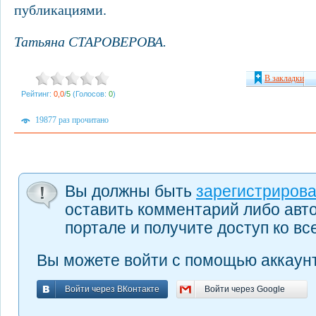
публикациями.
Татьяна СТАРОВЕРОВА.
В закладки
Рейтинг:
0,0
/
5
(Голосов:
0
)
19877 раз прочитано
Вы должны быть
зарегистриров
оставить комментарий либо авт
портале и получите доступ ко в
Вы можете войти с помощью аккаунт
Войти через ВКонтакте
Войти через Google
Войти через ВКонтакте
Войти через Google