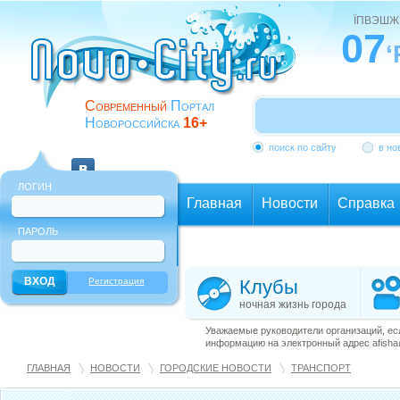
ЇПВЭШЖ
07
‘
Современный
Портал
Новороссийска
16+
поиск по сайту
в но
ЛОГИН
Главная
Новости
Справка
ПАРОЛЬ
Еще
Регистрация
Клубы
ночная жизнь города
Уважаемые руководители организаций, ес
информацию на электронный адрес afisha@
ГЛАВНАЯ
НОВОСТИ
ГОРОДСКИЕ НОВОСТИ
ТРАНСПОРТ