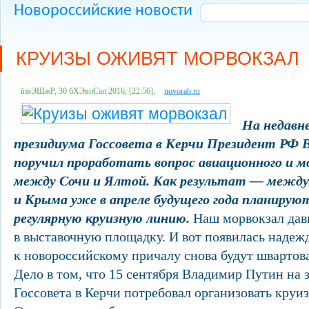
Новороссийские новости
КРУИЗЫ ОЖИВЯТ МОРВОКЗАЛ
їпвЭШжР, 30 бХЭвпСап 2016, [22:56],
novorab.ru
На недавн
президиума Госсовета в Керчи Президент РФ
поручил проработать вопрос авиационного и м
между Сочи и Ялтой. Как результат — межд
и Крыма уже в апреле будущего года планиру
регулярную круизную линию.
Наш морвокзал дав
в выставочную площадку. И вот появилась надежд
к новороссийскому причалу снова будут швартова
Дело в том, что 15 сентября Владимир Путин на
Госсовета в Керчи потребовал организовать кру