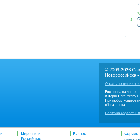
«
Б
С
С
© 2009-2026 Сов
Новороссийска -
Ограничения и отв
Все права на контент
интернет-агентству
C
При любом копирован
обязательна.
Политика обработки 
ти
Мировые и
Бизнес
Форумы
Российские