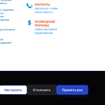
е форумы
ийска
КОНТАКТЫ
связаться с нами
я Здоровье
очень просто
суг
ния
 карьера
РАЗМЕЩЕНИЕ
РЕКЛАМЫ
самые выгодные
ры Интернет
предложения
тва
оддержки
Настроить
Отклонить
Принять все