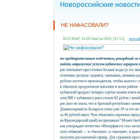
Новороссийские новост
НЕ НАФАСОВАЛИ?
БгССЮвР, 24 бХЭвпСап 2016, [21:51],
novora
по предварительным подсчетам, рекордный за 
найти отражение успехов кубанских аграриев 
рис впитывает при готовке больше воды (а это эк
отличные десерты: пудинги, запеканки, начинки дл
рублем местного производителя, чтобы налоги с 
в обычном продуктовом магазине в моем районе —
кубанский продукт четырех сортов можно взять на 
сети 900 г кубанского риса стоили 82 рубля с коп
рис (вот не знала, что в братской республике зан
Длиннозерный из Беларуси стоил уже 39 за тот же
за 46 рублей пакет. Чем объяснить скромное прис
на Краснодарский край) на прилавках? Может быть,
как утверждает агентство «Интерфакс») стал эксп
хоть отбавляй — и «басмати», и «жасмин», и красн
получить рассыпчатый гарнир. Для гурманов прост