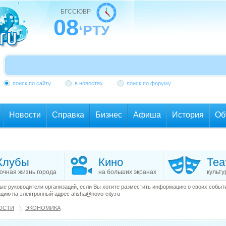
БГССЮВР
08
‘РТУ
поиск по сайту
в новостях
поиск по форуму
Новости
Справка
Бизнес
Афиша
История
Об
Клубы
Кино
Теа
очная жизнь города
на больших экранах
культу
е руководители организаций, если Вы хотите разместить информацию о своих события
ию на электронный адрес afisha@novo-city.ru
ОСТИ
ЭКОНОМИКА