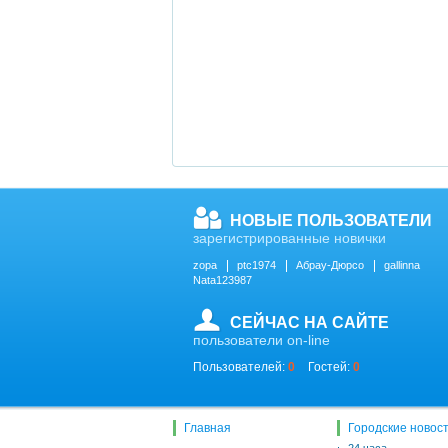
НОВЫЕ ПОЛЬЗОВАТЕЛИ
зарегистрированные новички
zopa
ptc1974
Абрау-Дюрсо
gallinna
Nata123987
СЕЙЧАС НА САЙТЕ
пользователи on-line
Пользователей:
0
Гостей:
0
Главная
Городские новос