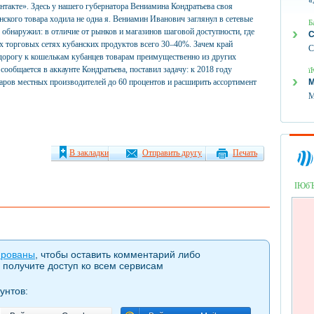
«
нтакте». Здесь у нашего губернатора Вениамина Кондратьева своя
анского товара ходила не одна я. Вениамин Иванович заглянул в сетевые
Б
обнаружил: в отличие от рынков и магазинов шаговой доступности, где
С
х торговых сетях кубанских продуктов всего 30–40%. Зачем край
С
дорогу к кошелькам кубанцев товарам преимущественно из других
сообщается в аккаунте Кондратьева, поставил задачу: к 2018 году
ї
варов местных производителей до 60 процентов и расширить ассортимент
М
М
В закладки
Отправить другу
Печать
ІЮб
ированы
, чтобы оставить комментарий либо
 получите доступ ко всем сервисам
унтов: