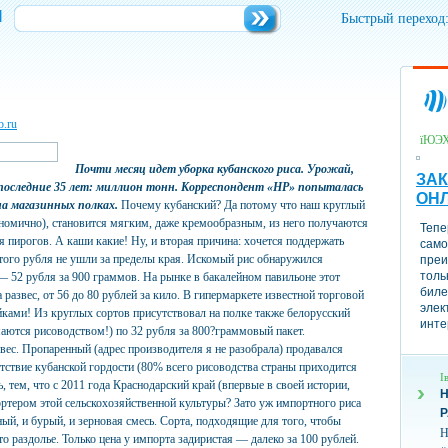
и
Быстрый переход
b.ru
їЮЭ
Почти месяц идет уборка кубанского риса. Урожай,
ЗАК
последние 35 лет: миллион тонн. Корреспондент «НР» попыталась
ОН
на магазинных полках.
Почему кубанский? Да потому что наш круглый
ономично), становится мягким, даже кремообразным, из него получаются
Тепе
я пирогов. А каши какие! Ну, и вторая причина: хочется поддержать
само
этого рубля не ушли за пределы края. Искомый рис обнаружился
преи
толь
 52 рубля за 900 граммов. На рынке в бакалейном павильоне этот
биле
развес, от 56 до 80 рублей за кило. В гипермаркете известной торговой
элек
ейками! Из круглых сортов присутствовал на полке также белорусский
инте
имаются рисоводством!) по 32 рубля за 800?граммовый пакет.
 вес. Пропаренный (адрес производителя я не разобрала) продавался
утствие кубанской гордости (80% всего рисоводства страны приходится
І
 тем, что с 2011 года Краснодарский край (впервые в своей истории,
Н
ортером этой сельскохозяйственной культуры? Зато уж импортного риса
ый, и бурый, и зерновая смесь. Сорта, подходящие для того, чтобы
Н
о раздолье. Только цена у импорта задиристая — далеко за 100 рублей.