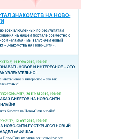
ТАЛ ЗНАКОМСТВ НА НОВО-
ТИ
ню всех влюбленных по результатам
сования на нашем портале совместно с
исом «Мамба» мы запускаем новый
кт «Знакомства на Ново-Сити».
ХвТХаУ,
14 ЮЪв 2010, [00:00]
ЗНАВАТЬ НОВОЕ И ИНТЕРЕСНОЕ – ЭТО
АК УВЛЕКАТЕЛЬНО!
знавать новое и интересное – это так
влекательно!
ЮЭХФХЫмЭШЪ,
26 ШоЫ 2010, [00:00]
АКАЗ БИЛЕТОВ НА НОВО-СИТИ
ОНЛАЙН!
аказ билетов на Ново-Сити онлайн!
вЮаЭШЪ,
12 пЭТ 2010, [00:00]
А НОВО-СИТИ.РУ ОТКРЫЛСЯ НОВЫЙ
РАЗДЕЛ «АФИША»
а Ново-Сити.ру открылся новый раздел