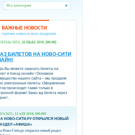
Все категории
:
ВАЖНЫЕ НОВОСТИ
горячие новости всех разделов
ХФХЫмЭШЪ,
26 ШоЫ 2010, [00:00]
АЗ БИЛЕТОВ НА НОВО-СИТИ
ЛАЙН!
рь Вы можете заказать билеты на
лет и поезд онлайн ! Основное
мущество нашего сайта – мы продаем
ко электронные билеты. Оформление
тов происходит также только в
тронной форме! Заказ жд билета через
рнет...
вЮаЭШЪ,
12 пЭТ 2010, [00:00]
А НОВО-СИТИ.РУ ОТКРЫЛСЯ НОВЫЙ
РАЗДЕЛ «АФИША»
а Ново-Сити.ру открылся новый раздел