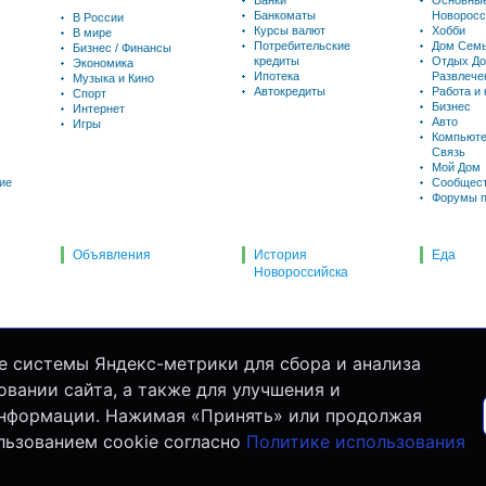
Банки
Основны
Банкоматы
Новоросс
В России
Курсы валют
Хобби
В мире
Потребительские
Дом Семь
Бизнес / Финансы
кредиты
Отдых До
Экономика
Ипотека
Развлече
Музыка и Кино
Автокредиты
Работа и
Спорт
Бизнес
Интернет
Авто
Игры
Компьюте
Связь
Мой Дом
ие
Сообщес
Форумы п
Объявления
История
Еда
Новороссийска
е системы Яндекс-метрики для сбора и анализа
вании сайта, а также для улучшения и
информации. Нажимая «Принять» или продолжая
льзованием cookie согласно
Политике использования