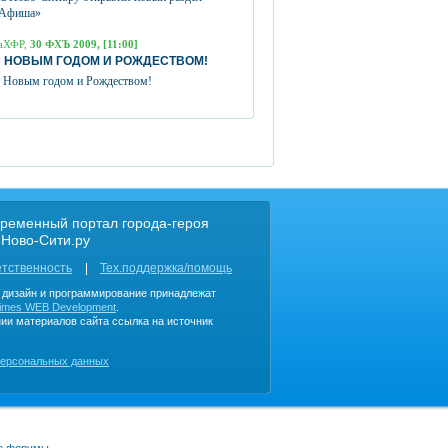
Афиша»
аХФР,
30 ФХЪ 2009, [11:00]
 НОВЫМ ГОДОМ И РОЖДЕСТВОМ!
 Новым годом и Рождеством!
ременный портал города-героя
 Ново-Сити.ру
етственность
Тех.поддержка/помощь
, дизайн и программирование принадлежат
imes WEB Development
.
ии материалов сайта ссылка на источник
персональных данных