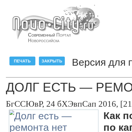
Современный
Портал
Новороссийска
Версия для 
ДОЛГ ЕСТЬ — РЕМО
БгССЮвР, 24 бХЭвпСап 2016, [21
Как п
по ка