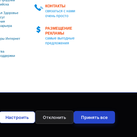
е форумы
ийска
КОНТАКТЫ
связаться с нами
я Здоровье
очень просто
суг
ния
 карьера
РАЗМЕЩЕНИЕ
РЕКЛАМЫ
самые выгодные
ры Интернет
предложения
тва
оддержки
Настроить
Отклонить
Принять все