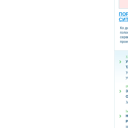
ПОР
СИ
Ко д
голо
серв
прое
З
У
Т
У
у
ї
З
З
І
Н
Н