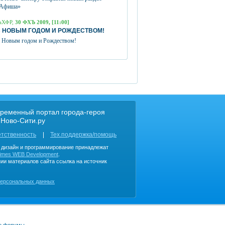
Афиша»
аХФР,
30 ФХЪ 2009, [11:00]
 НОВЫМ ГОДОМ И РОЖДЕСТВОМ!
 Новым годом и Рождеством!
ременный портал города-героя
 Ново-Сити.ру
етственность
Тех.поддержка/помощь
, дизайн и программирование принадлежат
imes WEB Development
.
ии материалов сайта ссылка на источник
персональных данных