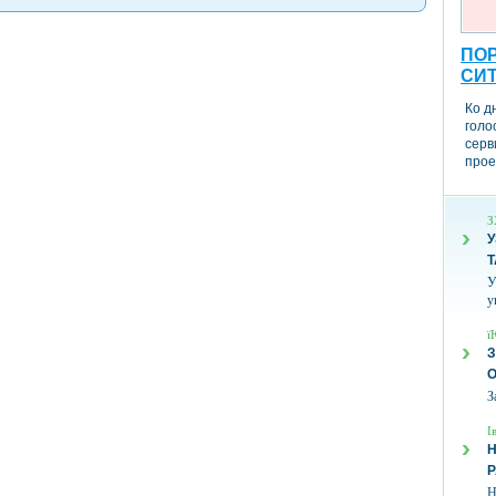
ПОР
СИ
Ко д
голо
серв
прое
З
У
Т
У
у
ї
З
З
І
Н
Н