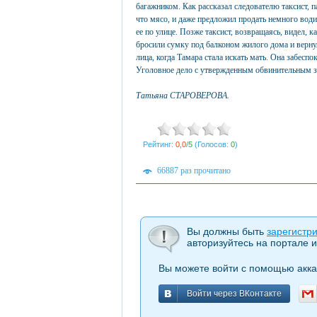
багажником. Как рассказал следователю таксист, п
что мясо, и даже предложил продать немного вод
ее по улице. Позже таксист, возвращаясь, видел, к
бросили сумку под балконом жилого дома и верну
лица, когда Тамара стала искать мать. Она забеспо
Уголовное дело с утвержденным обвинительным з
Татьяна СТАРОВЕРОВА.
Рейтинг:
0,0
/
5
(Голосов:
0
)
66887 раз прочитано
Вы должны быть
зарегистр
авторизуйтесь на портале и
Вы можете войти с помощью акка
Войти через ВКонтакте
Войти через ВКонтакте