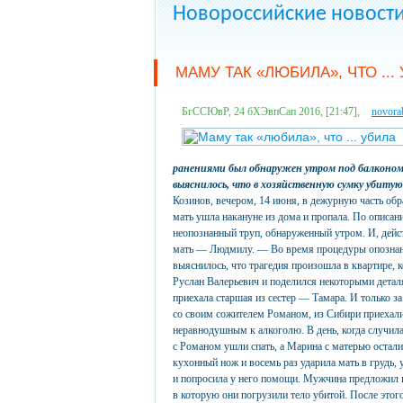
Новороссийские новост
МАМУ ТАК «ЛЮБИЛА», ЧТО ...
БгССЮвР, 24 бХЭвпСап 2016, [21:47],
novora
ранениями был обнаружен утром под балконом 
выяснилось, что в хозяйственную сумку убитую
Козинов, вечером, 14 июня, в дежурную часть обр
мать ушла накануне из дома и пропала. По описа
неопознанный труп, обнаруженный утром. И, дейс
мать — Людмилу. — Во время процедуры опознани
выяснилось, что трагедия произошла в квартире,
Руслан Валерьевич и поделился некоторыми детал
приехала старшая из сестер — Тамара. И только за
со своим сожителем Романом, из Сибири приехали
неравнодушным к алкоголю. В день, когда случила
с Романом ушли спать, а Марина с матерью остали
кухонный нож и восемь раз ударила мать в грудь,
и попросила у него помощи. Мужчина предложил 
в которую они погрузили тело убитой. После это