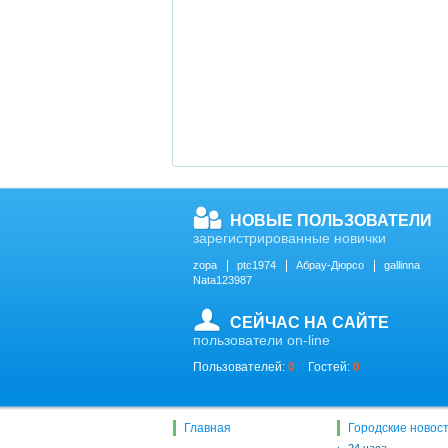
НОВЫЕ ПОЛЬЗОВАТЕЛИ
зарегистрированные новички
zopa
ptc1974
Абрау-Дюрсо
gallinna
Nata123987
СЕЙЧАС НА САЙТЕ
пользователи on-line
Пользователей:
0
Гостей:
0
Главная
Городские новос