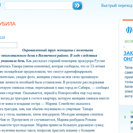
и
Быстрый переход
 УБИЛА
b.ru
їЮЭ
Окровавленный труп женщины с ножевыми
ЗАК
многоэтажного дома в Восточном районе. В ходе следствия
ОН
 упаковала дочь.
Как рассказал старший помощник прокурора Руслан
атилась Тамара (имена изменены), которая сообщила, что ее 53-летняя
Тепе
нию полицейские предположили, что смогут идентифицировать
само
твительно, увидев фото, женщина узнала на нем свою пропавшую
преи
толь
я личность погибшей была установлена. В результате расследования
биле
 которую снимала семья, переехавшая в наш город из Сибири, — сообщил
элек
ями следствия. Оказывается, первой в Новороссийск еще год назад
инте
 месяц до трагедии в гости в квартиру, которую женщина снимала вместе
 ее мама и младшая сестра — Марина. Семейство оказалось
сь трагедия, они, как обычно поужинали со спиртным. Тамара
І
сь у стола, выпивали, затем повздорили. Молодая женщина схватила
Н
 убив ее. Протрезвев от случившегося, Марина разбудила Романа
вывезти труп подальше. Марина принесла большую дорожную сумку,
Н
го мужчина вызвал такси, попросив прислать машину с большим