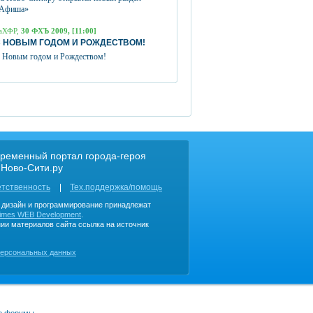
Афиша»
аХФР,
30 ФХЪ 2009, [11:00]
 НОВЫМ ГОДОМ И РОЖДЕСТВОМ!
 Новым годом и Рождеством!
ременный портал города-героя
 Ново-Сити.ру
етственность
Тех.поддержка/помощь
, дизайн и программирование принадлежат
imes WEB Development
.
ии материалов сайта ссылка на источник
персональных данных