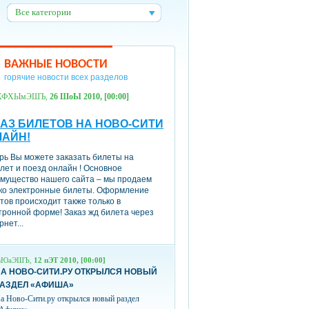
Все категории
:
ВАЖНЫЕ НОВОСТИ
горячие новости всех разделов
ХФХЫмЭШЪ,
26 ШоЫ 2010, [00:00]
АЗ БИЛЕТОВ НА НОВО-СИТИ
ЛАЙН!
рь Вы можете заказать билеты на
лет и поезд онлайн ! Основное
мущество нашего сайта – мы продаем
ко электронные билеты. Оформление
тов происходит также только в
тронной форме! Заказ жд билета через
рнет...
вЮаЭШЪ,
12 пЭТ 2010, [00:00]
А НОВО-СИТИ.РУ ОТКРЫЛСЯ НОВЫЙ
РАЗДЕЛ «АФИША»
а Ново-Сити.ру открылся новый раздел