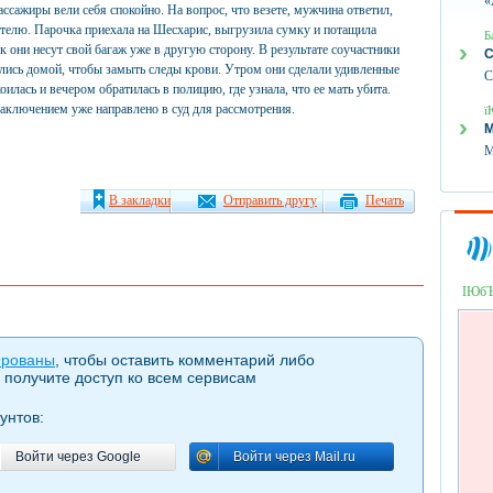
«
ассажиры вели себя спокойно. На вопрос, что везете, мужчина ответил,
ителю. Парочка приехала на Шесхарис, выгрузила сумку и потащила
Б
ак они несут свой багаж уже в другую сторону. В результате соучастники
С
лись домой, чтобы замыть следы крови. Утром они сделали удивленные
С
коилась и вечером обратилась в полицию, где узнала, что ее мать убита.
аключением уже направлено в суд для рассмотрения.
ї
М
М
В закладки
Отправить другу
Печать
ІЮб
ированы
, чтобы оставить комментарий либо
 получите доступ ко всем сервисам
унтов:
Войти через Google
Войти через Mail.ru
Войти через Google
Войти через Mail.ru