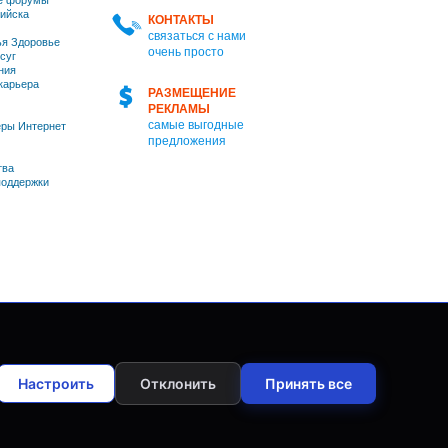
е форумы
ийска
КОНТАКТЫ
связаться с нами
я Здоровье
очень просто
суг
ния
 карьера
РАЗМЕЩЕНИЕ
РЕКЛАМЫ
самые выгодные
ры Интернет
предложения
тва
оддержки
Настроить
Отклонить
Принять все