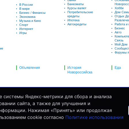
Банки
Основны
Банкоматы
Новоросс
В России
Курсы валют
Хобби
В мире
Потребительские
Дом Семь
Бизнес / Финансы
кредиты
Отдых До
Экономика
Ипотека
Развлече
Музыка и Кино
Автокредиты
Работа и
Спорт
Бизнес
Интернет
Авто
Игры
Компьюте
Связь
Мой Дом
ие
Сообщес
Форумы п
Объявления
История
Еда
Новороссийска
е системы Яндекс-метрики для сбора и анализа
вании сайта, а также для улучшения и
информации. Нажимая «Принять» или продолжая
льзованием cookie согласно
Политике использования