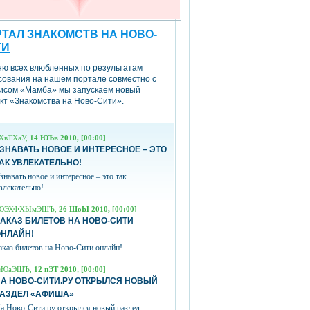
ТАЛ ЗНАКОМСТВ НА НОВО-
ТИ
ню всех влюбленных по результатам
сования на нашем портале совместно с
исом «Мамба» мы запускаем новый
кт «Знакомства на Ново-Сити».
ХвТХаУ,
14 ЮЪв 2010, [00:00]
ЗНАВАТЬ НОВОЕ И ИНТЕРЕСНОЕ – ЭТО
АК УВЛЕКАТЕЛЬНО!
знавать новое и интересное – это так
влекательно!
ЮЭХФХЫмЭШЪ,
26 ШоЫ 2010, [00:00]
АКАЗ БИЛЕТОВ НА НОВО-СИТИ
ОНЛАЙН!
аказ билетов на Ново-Сити онлайн!
вЮаЭШЪ,
12 пЭТ 2010, [00:00]
А НОВО-СИТИ.РУ ОТКРЫЛСЯ НОВЫЙ
РАЗДЕЛ «АФИША»
а Ново-Сити.ру открылся новый раздел