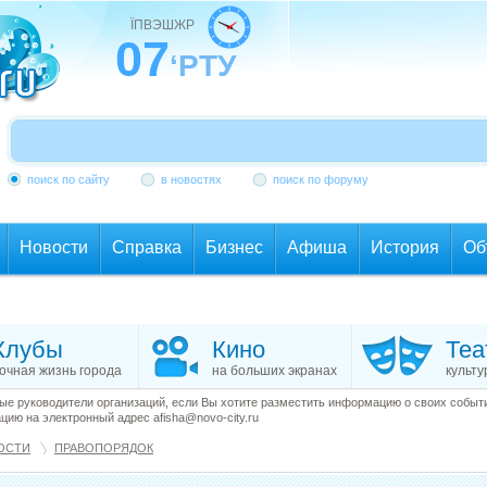
ЇПВЭШЖР
07
‘РТУ
поиск по сайту
в новостях
поиск по форуму
Новости
Справка
Бизнес
Афиша
История
Об
Клубы
Кино
Теа
очная жизнь города
на больших экранах
культу
е руководители организаций, если Вы хотите разместить информацию о своих события
ию на электронный адрес afisha@novo-city.ru
ОСТИ
ПРАВОПОРЯДОК