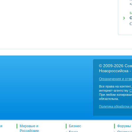
«
Б
С
С
© 2009-2026 Сов
Новороссийска -
Ограничения и отв
Все права на контент
интернет-агентству
C
При любом копирован
обязательна.
Политика обработки 
ти
Мировые и
Бизнес
Форумы
Российские