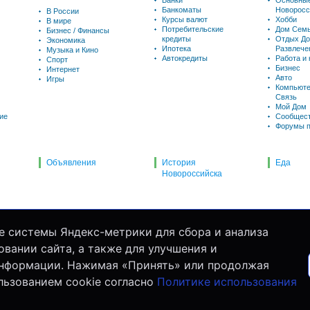
Банки
Основны
Банкоматы
Новоросс
В России
Курсы валют
Хобби
В мире
Потребительские
Дом Семь
Бизнес / Финансы
кредиты
Отдых До
Экономика
Ипотека
Развлече
Музыка и Кино
Автокредиты
Работа и
Спорт
Бизнес
Интернет
Авто
Игры
Компьюте
Связь
Мой Дом
ие
Сообщес
Форумы п
Объявления
История
Еда
Новороссийска
е системы Яндекс-метрики для сбора и анализа
вании сайта, а также для улучшения и
информации. Нажимая «Принять» или продолжая
льзованием cookie согласно
Политике использования