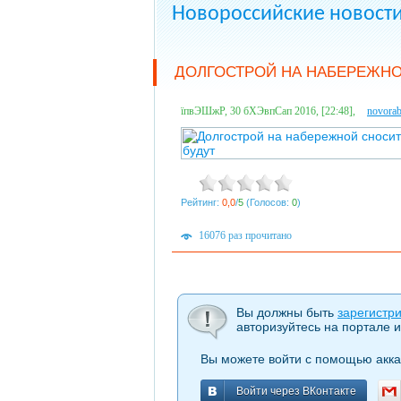
Новороссийские новост
ДОЛГОСТРОЙ НА НАБЕРЕЖНО
їпвЭШжР, 30 бХЭвпСап 2016, [22:48],
novorab
Рейтинг:
0,0
/
5
(Голосов:
0
)
16076 раз прочитано
Вы должны быть
зарегистр
авторизуйтесь на портале и
Вы можете войти с помощью акка
Войти через ВКонтакте
Войти через ВКонтакте