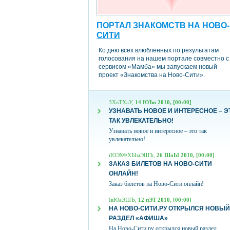
ПОРТАЛ ЗНАКОМСТВ НА НОВО-
СИТИ
Ко дню всех влюбленных по результатам
голосования на нашем портале совместно с
сервисом «Мамба» мы запускаем новый
проект «Знакомства на Ново-Сити».
ЗХвТХаУ,
14 ЮЪв 2010, [00:00]
УЗНАВАТЬ НОВОЕ И ИНТЕРЕСНОЕ – Э
ТАК УВЛЕКАТЕЛЬНО!
Узнавать новое и интересное – это так
увлекательно!
їЮЭХФХЫмЭШЪ,
26 ШоЫ 2010, [00:00]
ЗАКАЗ БИЛЕТОВ НА НОВО-СИТИ
ОНЛАЙН!
Заказ билетов на Ново-Сити онлайн!
ІвЮаЭШЪ,
12 пЭТ 2010, [00:00]
НА НОВО-СИТИ.РУ ОТКРЫЛСЯ НОВЫЙ
РАЗДЕЛ «АФИША»
На Ново-Сити.ру открылся новый раздел