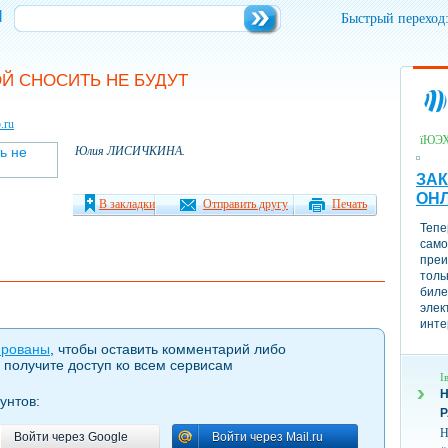
и
Быстрый переход
Й СНОСИТЬ НЕ БУДУТ
.ru
їЮЭ
Юлия ЛИСИЧКИНА.
ЗАК
ОН
В закладки
Отправить другу
Печать
Тепе
само
преи
толь
биле
элек
инте
ированы
, чтобы оставить комментарий либо
 получите доступ ко всем сервисам
І
Н
унтов:
Н
Войти через Google
Войти через Mail.ru
Войти через Google
Войти через Mail.ru