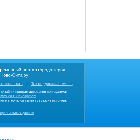
ременный портал города-героя
 Ново-Сити.ру
етственность
Тех.поддержка/помощь
, дизайн и программирование принадлежат
imes WEB Development
.
ии материалов сайта ссылка на источник
персональных данных