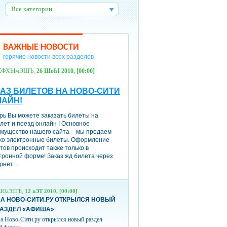
Все категории
:
ВАЖНЫЕ НОВОСТИ
горячие новости всех разделов
ХФХЫмЭШЪ,
26 ШоЫ 2010, [00:00]
АЗ БИЛЕТОВ НА НОВО-СИТИ
ЛАЙН!
рь Вы можете заказать билеты на
лет и поезд онлайн ! Основное
мущество нашего сайта – мы продаем
ко электронные билеты. Оформление
тов происходит также только в
тронной форме! Заказ жд билета через
рнет...
вЮаЭШЪ,
12 пЭТ 2010, [00:00]
А НОВО-СИТИ.РУ ОТКРЫЛСЯ НОВЫЙ
РАЗДЕЛ «АФИША»
а Ново-Сити.ру открылся новый раздел