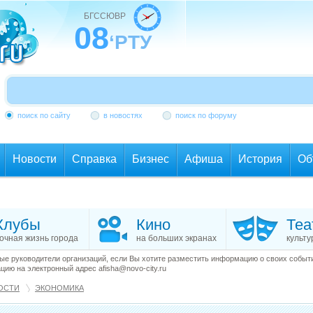
БГССЮВР
08
‘РТУ
поиск по сайту
в новостях
поиск по форуму
Новости
Справка
Бизнес
Афиша
История
Об
Клубы
Кино
Теа
очная жизнь города
на больших экранах
культу
е руководители организаций, если Вы хотите разместить информацию о своих события
ию на электронный адрес afisha@novo-city.ru
ОСТИ
ЭКОНОМИКА