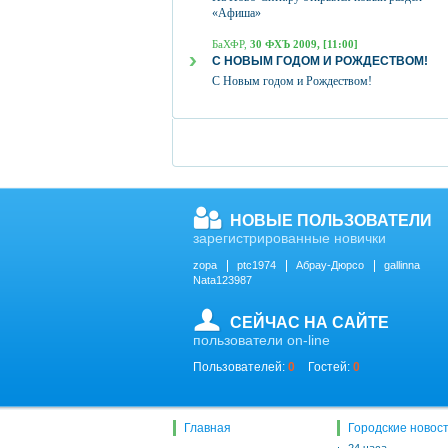
«Афиша»
БаХФР,
30 ФХЪ 2009, [11:00]
С НОВЫМ ГОДОМ И РОЖДЕСТВОМ!
С Новым годом и Рождеством!
НОВЫЕ ПОЛЬЗОВАТЕЛИ
зарегистрированные новички
zopa
ptc1974
Абрау-Дюрсо
gallinna
Nata123987
СЕЙЧАС НА САЙТЕ
пользователи on-line
Пользователей:
0
Гостей:
0
Главная
Городские новос