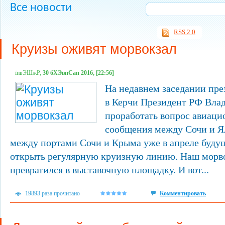
Все новости
RSS 2.0
Круизы оживят морвокзал
їпвЭШжР,
30 бХЭвпСап 2016, [22:56]
На недавнем заседании пре
в Керчи Президент РФ Вла
проработать вопрос авиаци
сообщения между Сочи и Ял
между портами Сочи и Крыма уже в апреле буду
открыть регулярную круизную линию. Наш морво
превратился в выставочную площадку. И вот...
19893 раза прочитано
Комментировать