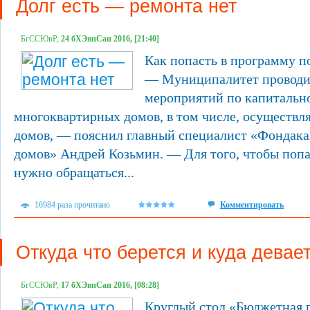
Долг есть — ремонта нет
БгССЮвР,
24 бХЭвпСап 2016, [21:40]
Как попасть в программу п
— Муниципалитет проводит
мероприятий по капитальн
многоквартирных домов, в том числе, осуществл
домов, — пояснил главный специалист «Фондака
домов» Андрей Козьмин. — Для того, чтобы попа
нужно обращаться...
16984 раза прочитано
Комментировать
Откуда что берется и куда девае
БгССЮвР,
17 бХЭвпСап 2016, [08:28]
Круглый стол «Бюджетная 