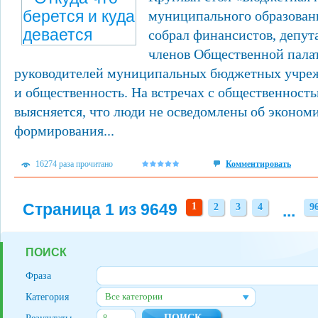
муниципального образовани
собрал финансистов, депут
членов Общественной пала
руководителей муниципальных бюджетных учре
и общественность. На встречах с общественност
выясняется, что люди не осведомлены об эконом
формирования...
16274 раза прочитано
Комментировать
Страница 1 из 9649
1
2
3
4
...
9
2
3
4
9
ПОИСК
Фраза
Все категории
Категория