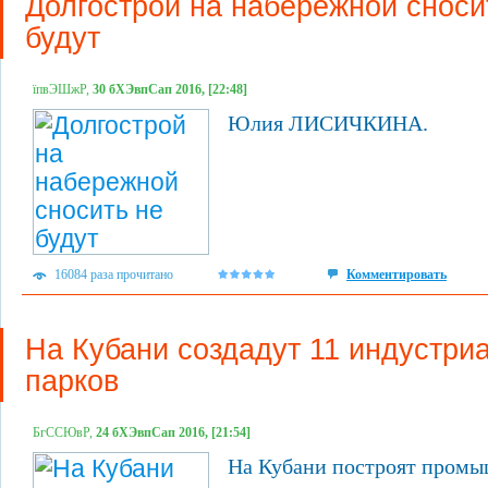
Долгострой на набережной сноси
будут
їпвЭШжР,
30 бХЭвпСап 2016, [22:48]
Юлия ЛИСИЧКИНА.
16084 раза прочитано
Комментировать
На Кубани создадут 11 индустри
парков
БгССЮвР,
24 бХЭвпСап 2016, [21:54]
На Кубани построят пром