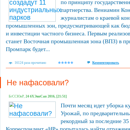
по принципу государственн
партнерства. Вениамин Кон
журналистам о краевой ко
промышленных зон, предусматривающей как бюд
и инвестиции частного бизнеса. Первым реализ
станет Восточная промышленная зона (ВПЗ) в пр
Промпарк будет...
16124 раза прочитано
Комментировать
Не нафасовали?
БгССЮвР,
24 бХЭвпСап 2016, [21:51]
Почти месяц идет уборка ку
Урожай, по предварительн
рекордный за последние 35
Корреспондент «НР» попыталась найти отражени