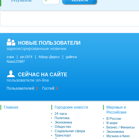
Результаты
НОВЫЕ ПОЛЬЗОВАТЕЛИ
зарегистрированные новички
zopa
ptc1974
Абрау-Дюрсо
gallinna
Nata123987
СЕЙЧАС НА САЙТЕ
пользователи on-line
Пользователей:
0
Гостей:
0
Главная
Городские новости
Мировые и
Российские
24 часа
Политика
В России
Экономика
В мире
Общество
Бизнес / Финансы
Социальная сфера
Экономика
Транспорт
Музыка и Кино