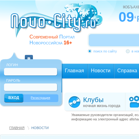
ІЮБЪАХ
09
‘
Современный
Портал
Новороссийска
16+
поиск по сайту
в но
ЛОГИН
Главная
Новости
Справка
ПАРОЛЬ
Еще
Регистрация
Клубы
ночная жизнь города
Уважаемые руководители организаций, ес
информацию на электронный адрес afisha@
ГЛАВНАЯ
НОВОСТИ