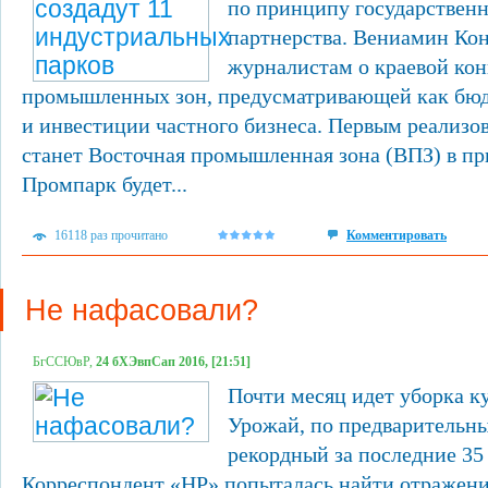
по принципу государственн
партнерства. Вениамин Кон
журналистам о краевой ко
промышленных зон, предусматривающей как бюд
и инвестиции частного бизнеса. Первым реализ
станет Восточная промышленная зона (ВПЗ) в пр
Промпарк будет...
16118 раз прочитано
Комментировать
Не нафасовали?
БгССЮвР,
24 бХЭвпСап 2016, [21:51]
Почти месяц идет уборка ку
Урожай, по предварительн
рекордный за последние 35
Корреспондент «НР» попыталась найти отражени