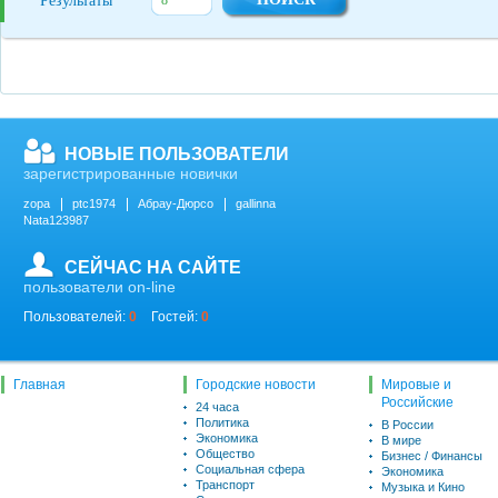
Результаты
НОВЫЕ ПОЛЬЗОВАТЕЛИ
зарегистрированные новички
zopa
ptc1974
Абрау-Дюрсо
gallinna
Nata123987
СЕЙЧАС НА САЙТЕ
пользователи on-line
Пользователей:
0
Гостей:
0
Главная
Городские новости
Мировые и
Российские
24 часа
Политика
В России
Экономика
В мире
Общество
Бизнес / Финансы
Социальная сфера
Экономика
Транспорт
Музыка и Кино