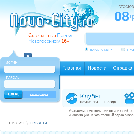
БГССЮВ
08
‘
Современный
Портал
Новороссийска
16+
поиск по сайту
в но
ЛОГИН
Главная
Новости
Справка
ПАРОЛЬ
Еще
Регистрация
Клубы
ночная жизнь города
Уважаемые руководители организаций, ес
информацию на электронный адрес afisha@
ГЛАВНАЯ
НОВОСТИ