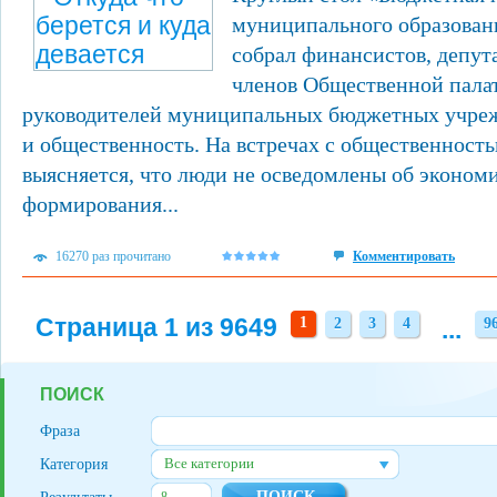
муниципального образовани
собрал финансистов, депут
членов Общественной пала
руководителей муниципальных бюджетных учре
и общественность. На встречах с общественност
выясняется, что люди не осведомлены об эконом
формирования...
16270 раз прочитано
Комментировать
Страница 1 из 9649
1
2
3
4
...
9
2
3
4
9
ПОИСК
Фраза
Все категории
Категория