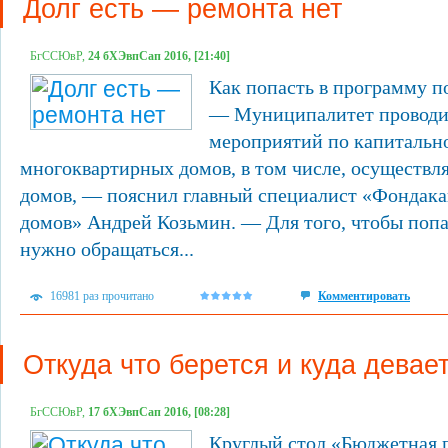
Долг есть — ремонта нет
БгССЮвР,
24 бХЭвпСап 2016, [21:40]
Как попасть в программу п
— Муниципалитет проводит
мероприятий по капитальн
многоквартирных домов, в том числе, осуществл
домов, — пояснил главный специалист «Фондака
домов» Андрей Козьмин. — Для того, чтобы попа
нужно обращаться...
16981 раз прочитано
Комментировать
Откуда что берется и куда девае
БгССЮвР,
17 бХЭвпСап 2016, [08:28]
Круглый стол «Бюджетная 