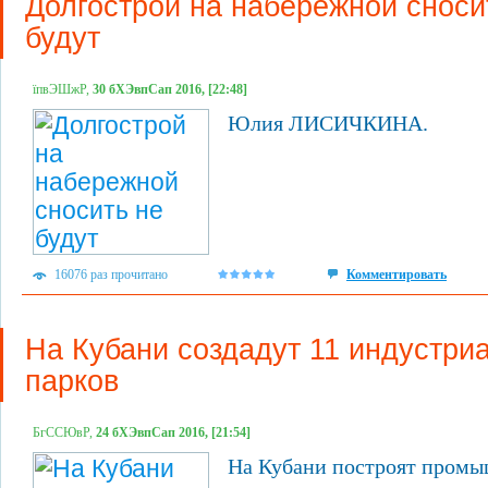
Долгострой на набережной сноси
будут
їпвЭШжР,
30 бХЭвпСап 2016, [22:48]
Юлия ЛИСИЧКИНА.
16076 раз прочитано
Комментировать
На Кубани создадут 11 индустри
парков
БгССЮвР,
24 бХЭвпСап 2016, [21:54]
На Кубани построят пром