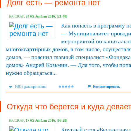
Долг есть — ремонта нет
БгССЮвР,
24 бХЭвпСап 2016, [21:40]
Как попасть в программу п
— Муниципалитет проводит
мероприятий по капитальн
многоквартирных домов, в том числе, осуществл
домов, — пояснил главный специалист «Фондака
домов» Андрей Козьмин. — Для того, чтобы попа
нужно обращаться...
16973 раза прочитано
Комментировать
Откуда что берется и куда девае
БгССЮвР,
17 бХЭвпСап 2016, [08:28]
Круглый стол «Бюджетная 