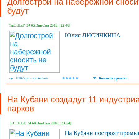
Долгострой на набережной сноси
будут
їпвЭШжР,
30 бХЭвпСап 2016, [22:48]
Юлия ЛИСИЧКИНА.
16065 раз прочитано
Комментировать
На Кубани создадут 11 индустри
парков
БгССЮвР,
24 бХЭвпСап 2016, [21:54]
На Кубани построят пром