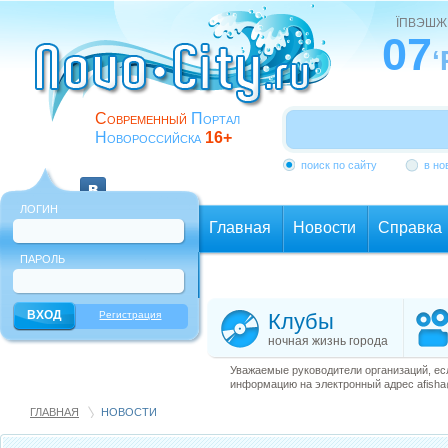
ЇПВЭШЖ
07
‘
Современный
Портал
Новороссийска
16+
поиск по сайту
в но
ЛОГИН
Главная
Новости
Справка
ПАРОЛЬ
Еще
Регистрация
Клубы
ночная жизнь города
Уважаемые руководители организаций, ес
информацию на электронный адрес afisha@
ГЛАВНАЯ
НОВОСТИ