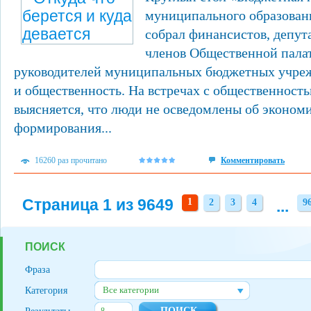
муниципального образовани
собрал финансистов, депут
членов Общественной пала
руководителей муниципальных бюджетных учре
и общественность. На встречах с общественност
выясняется, что люди не осведомлены об эконом
формирования...
16260 раз прочитано
Комментировать
Страница 1 из 9649
1
2
3
4
...
9
2
3
4
9
ПОИСК
Фраза
Все категории
Категория