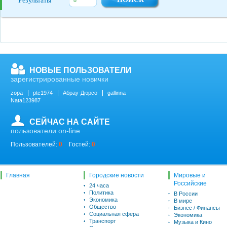
Результаты
НОВЫЕ ПОЛЬЗОВАТЕЛИ
зарегистрированные новички
zopa
ptc1974
Абрау-Дюрсо
gallinna
Nata123987
СЕЙЧАС НА САЙТЕ
пользователи on-line
Пользователей:
0
Гостей:
0
Главная
Городские новости
Мировые и
Российские
24 часа
Политика
В России
Экономика
В мире
Общество
Бизнес / Финансы
Социальная сфера
Экономика
Транспорт
Музыка и Кино