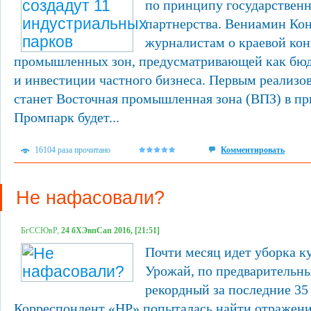
по принципу государственн
партнерства. Вениамин Кон
журналистам о краевой ко
промышленных зон, предусматривающей как бюд
и инвестиции частного бизнеса. Первым реализ
станет Восточная промышленная зона (ВПЗ) в пр
Промпарк будет...
16104 раза прочитано
Комментировать
Не нафасовали?
БгССЮвР,
24 бХЭвпСап 2016, [21:51]
Почти месяц идет уборка ку
Урожай, по предварительн
рекордный за последние 35
Корреспондент «НР» попыталась найти отражени