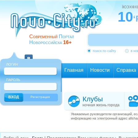
ЇЮЭХФ
10
‘
Современный
Портал
Новороссийска
16+
поиск по сайту
в но
ЛОГИН
Главная
Новости
Справка
ПАРОЛЬ
Еще
Регистрация
Клубы
ночная жизнь города
Уважаемые руководители организаций, ес
информацию на электронный адрес afisha@