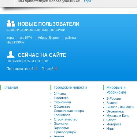
Мы приветствуем нового участника:
zopa
НОВЫЕ ПОЛЬЗОВАТЕЛИ
зарегистрированные новички
zopa
ptc1974
Абрау-Дюрсо
gallinna
Nata123987
СЕЙЧАС НА САЙТЕ
пользователи on-line
Пользователей:
0
Гостей:
0
Главная
Городские новости
Мировые и
Российские
24 часа
Политика
В России
Экономика
В мире
Общество
Бизнес / Финансы
Социальная сфера
Экономика
Транспорт
Музыка и Кино
Строительство
Спорт
Экология
Интернет
Здоровье
Игры
Правопорядок
Армия