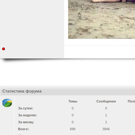
Статистика форума
Темы
Сообщения
Пол
За сутки:
0
0
За неделю:
0
1
За месяц:
0
1
Всего:
699
3946