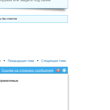
форумах или зайдите под своим
 без ответов
•
•
ы
Предыдущая тема
Следующая тема
Ссылка на страницу сообщения
 приемлемые.