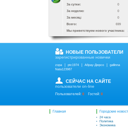
За сутки:
0
За неделю:
0
За месяц:
0
Всего:
699
Мы приветствуем нового участника:
НОВЫЕ ПОЛЬЗОВАТЕЛИ
зарегистрированные новички
zopa
ptc1974
Абрау-Дюрсо
gallinna
Nata123987
СЕЙЧАС НА САЙТЕ
пользователи on-line
Пользователей:
0
Гостей:
0
Главная
Городские новос
24 часа
Политика
Экономика