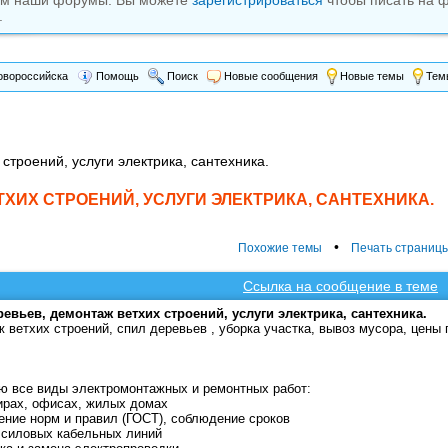
ам наши форумы. Вы можете
зарегистрироваться
чтобы писать на 
.
вороссийска
Помощь
Поиск
Новые сообщения
Новые темы
Темы
строений, услуги электрика, сантехника.
ХИХ СТРОЕНИЙ, УСЛУГИ ЭЛЕКТРИКА, САНТЕХНИКА.
•
Похожие темы
Печать страниц
Ссылка на сообщение в теме
евьев, демонтаж ветхих строений, услуги электрика, сантехника.
 ветхих строений, спил деревьев , уборка участка, вывоз мусора, цены
 все виды электромонтажных и ремонтных работ:
тирах, офисах, жилых домах
ение норм и правил (ГОСТ), соблюдение сроков
 силовых кабельных линий