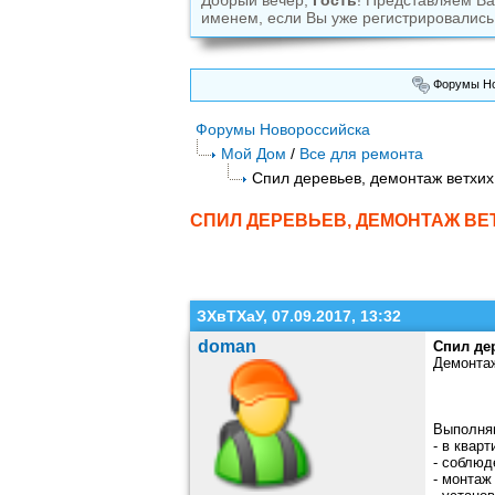
Добрый вечер,
Гость
! Представляем В
именем, если Вы уже регистрировались
Форумы Но
Форумы Новороссийска
Мой Дом
/
Все для ремонта
Спил деревьев, демонтаж ветхих 
СПИЛ ДЕРЕВЬЕВ, ДЕМОНТАЖ ВЕТ
ЗХвТХаУ, 07.09.2017, 13:32
doman
Спил дер
Демонтаж
Выполняю
- в квар
- соблюд
- монтаж