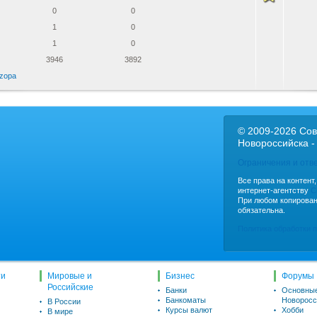
0
0
1
0
1
0
3946
3892
zopa
© 2009-2026 Сов
Новороссийска -
Ограничения и отв
Все права на контент
интернет-агентству
C
При любом копирован
обязательна.
Политика обработки 
ти
Мировые и
Бизнес
Форумы
Российские
Банки
Основны
Банкоматы
Новоросс
В России
Курсы валют
Хобби
В мире