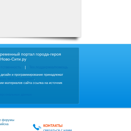
ременный портал города-героя
 Ново-Сити.ру
етственность
Тех.поддержка/помощь
, дизайн и программирование принадлежат
imes WEB Development
.
ии материалов сайта ссылка на источник
персональных данных
е форумы
ийска
КОНТАКТЫ
связаться с нами