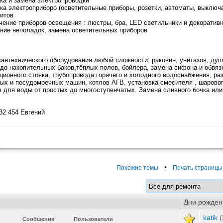
вка и замена электропроводки
вка электроприборо (осветительные приборы, розетки, автоматы, выключа
итов
чение приборов освещения : люстры, бра, LED светильники и декоратив
ение неполадок, замена осветительных приборов
антехнического оборудования любой сложности: раковин, унитазов, душ
одо-накопительных баков,тёплых полов, бойлера, замена сифона и обвязк
ционного стояка, трубопровода горячего и холодного водоснабжения, р
ых и посудомоечных машин, котлов АГВ, установка смесителя , шарового
 для воды от простых до многоступенчатых. Замена сливного бочка или
 32 454 Евгений
•
Похожие темы
Печать страницы
Дни рожден
katik
(
Сообщения
Пользователи