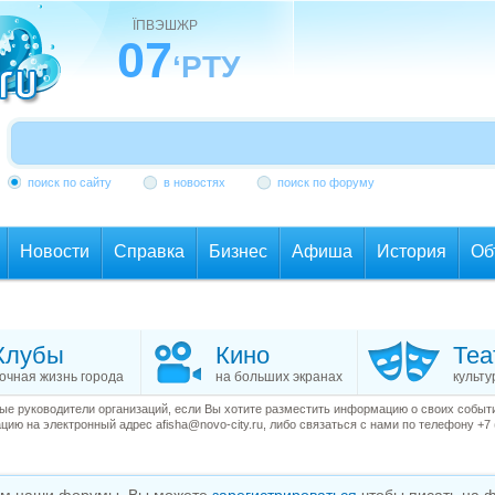
ЇПВЭШЖР
07
‘РТУ
поиск по сайту
в новостях
поиск по форуму
Новости
Справка
Бизнес
Афиша
История
Об
Клубы
Кино
Теа
очная жизнь города
на больших экранах
культу
е руководители организаций, если Вы хотите разместить информацию о своих события
ию на электронный адрес afisha@novo-city.ru, либо связаться с нами по телефону +7 