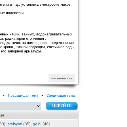
тели и т.д., установка электросчетчиков,
ные подсветки
евых кабин, ванных, водонагревательных
и, радиаторов отопления ,
азводка точек по помещению , подключение
 крана , гибкой подводки, счетчиков воды,
 его запорной арматуры.
Распечатать
•
•
Предыдущая тема
Следующая тема
ия
39),
steisymi
(35),
geibl
(46)