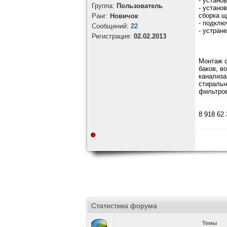
- устано
Группа:
Пользователь
- устано
сборка щ
Ранг:
Новичок
- подклю
Cообщений:
22
- устран
Регистрация:
02.02.2013
Монтаж c
баков, в
канализа
стиральн
фильтров
8 918 62
Статистика форума
Темы