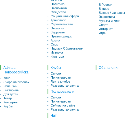
24 часа
Политика
В России
Экономика
В мире
Общество
Бизнес / Финансы
Социальная сфера
Экономика
Транспорт
Музыка и Кино
Строительство
Спорт
Экология
Интернет
Здоровье
Игры
Правопорядок
Армия
Спорт
Наука и Образование
История
Культура
Афиша
Клубы
Объявления
Новороссийска
Список
По интересам
Кино
Лента клубов
Скоро на экранах
Развернутая лента
Рецензии
Викторины
Пользователи
Для детей
Список
Театр
По интересам
Концерты
Сейчас на сайте
Клубы
Развернутая лента
Чат