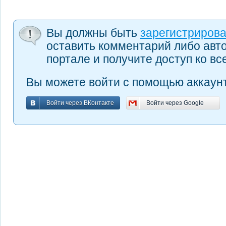
Вы должны быть
зарегистриров
оставить комментарий либо авт
портале и получите доступ ко в
Вы можете войти с помощью аккаунт
Войти через ВКонтакте
Войти через Google
Войти через ВКонтакте
Войти через Google