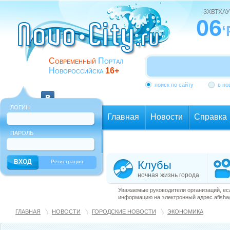
ЗХВТХАУ
06
‘
Современный
Портал
Новороссийска
16+
поиск по сайту
в но
ЛОГИН
Главная
Новости
Справка
ПАРОЛЬ
Еще
Регистрация
Клубы
ночная жизнь города
Уважаемые руководители организаций, ес
информацию на электронный адрес afisha@
ГЛАВНАЯ
НОВОСТИ
ГОРОДСКИЕ НОВОСТИ
ЭКОНОМИКА