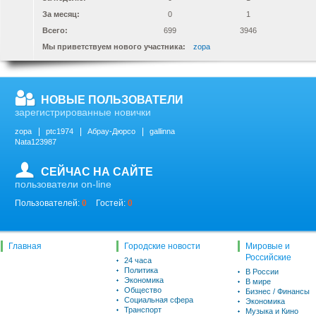
За месяц:
0
1
Всего:
699
3946
Мы приветствуем нового участника:
zopa
НОВЫЕ ПОЛЬЗОВАТЕЛИ
зарегистрированные новички
zopa
ptc1974
Абрау-Дюрсо
gallinna
Nata123987
СЕЙЧАС НА САЙТЕ
пользователи on-line
Пользователей:
0
Гостей:
0
Главная
Городские новости
Мировые и
Российские
24 часа
Политика
В России
Экономика
В мире
Общество
Бизнес / Финансы
Социальная сфера
Экономика
Транспорт
Музыка и Кино