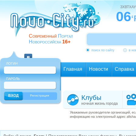
ЗХВТХАУ
06
‘
Современный
Портал
Новороссийска
16+
поиск по сайту
в но
ЛОГИН
Главная
Новости
Справка
ПАРОЛЬ
Еще
Регистрация
Клубы
ночная жизнь города
Уважаемые руководители организаций, ес
информацию на электронный адрес afisha@