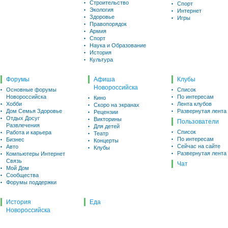
Строительство
Спорт
Экология
Интернет
Здоровье
Игры
Правопорядок
Армия
Спорт
Наука и Образование
История
Культура
Форумы
Афиша
Клубы
Новороссийска
Основные форумы
Список
Новороссийска
По интересам
Кино
Хобби
Лента клубов
Скоро на экранах
Дом Семья Здоровье
Развернутая лента
Рецензии
Отдых Досуг
Викторины
Пользователи
Развлечения
Для детей
Список
Работа и карьера
Театр
По интересам
Бизнес
Концерты
Сейчас на сайте
Авто
Клубы
Развернутая лента
Компьютеры Интернет
Связь
Чат
Мой Дом
Сообщества
Форумы поддержки
История
Еда
Новороссийска