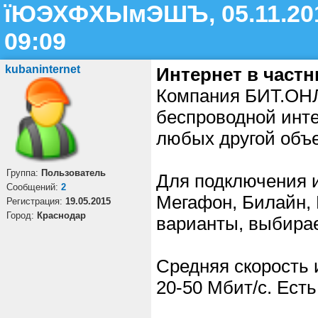
їЮЭХФХЫмЭШЪ, 05.11.20
09:09
kubaninternet
Интернет в част
Компания БИТ.ОНЛ
беспроводной интер
любых другой объ
Группа:
Пользователь
Для подключения и
Cообщений:
2
Мегафон, Билайн,
Регистрация:
19.05.2015
Город:
Краснодар
варианты, выбира
Средняя скорость 
20-50 Мбит/с. Ест