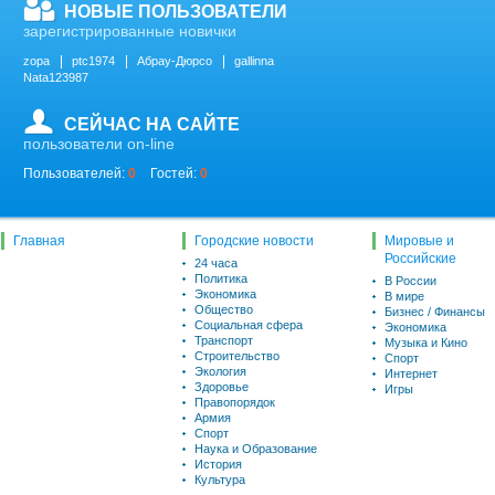
НОВЫЕ ПОЛЬЗОВАТЕЛИ
зарегистрированные новички
zopa
ptc1974
Абрау-Дюрсо
gallinna
Nata123987
СЕЙЧАС НА САЙТЕ
пользователи on-line
Пользователей:
0
Гостей:
0
Главная
Городские новости
Мировые и
Российские
24 часа
Политика
В России
Экономика
В мире
Общество
Бизнес / Финансы
Социальная сфера
Экономика
Транспорт
Музыка и Кино
Строительство
Спорт
Экология
Интернет
Здоровье
Игры
Правопорядок
Армия
Спорт
Наука и Образование
История
Культура