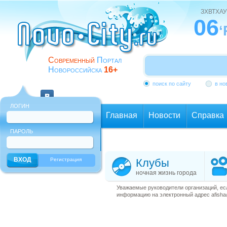
ЗХВТХАУ
06
‘
Современный
Портал
Новороссийска
16+
поиск по сайту
в но
ЛОГИН
Главная
Новости
Справка
ПАРОЛЬ
Еще
Регистрация
Клубы
ночная жизнь города
Уважаемые руководители организаций, ес
информацию на электронный адрес afisha@