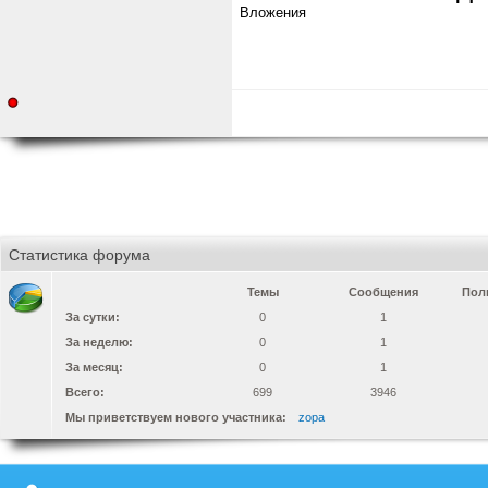
Вложения
Статистика форума
Темы
Сообщения
Пол
За сутки:
0
1
За неделю:
0
1
За месяц:
0
1
Всего:
699
3946
Мы приветствуем нового участника:
zopa