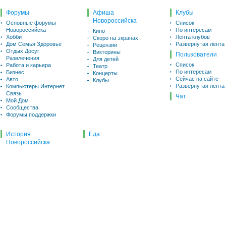
Форумы
Афиша
Клубы
Новороссийска
Основные форумы
Список
Новороссийска
По интересам
Кино
Хобби
Лента клубов
Скоро на экранах
Дом Семья Здоровье
Развернутая лента
Рецензии
Отдых Досуг
Викторины
Пользователи
Развлечения
Для детей
Список
Работа и карьера
Театр
По интересам
Бизнес
Концерты
Сейчас на сайте
Авто
Клубы
Развернутая лента
Компьютеры Интернет
Связь
Чат
Мой Дом
Сообщества
Форумы поддержки
История
Еда
Новороссийска