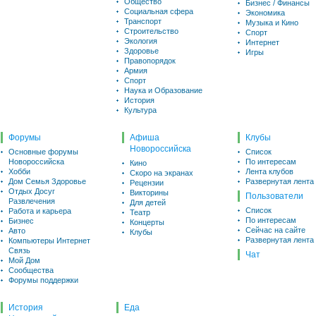
Общество
Бизнес / Финансы
Социальная сфера
Экономика
Транспорт
Музыка и Кино
Строительство
Спорт
Экология
Интернет
Здоровье
Игры
Правопорядок
Армия
Спорт
Наука и Образование
История
Культура
Форумы
Афиша
Клубы
Новороссийска
Основные форумы
Список
Новороссийска
По интересам
Кино
Хобби
Лента клубов
Скоро на экранах
Дом Семья Здоровье
Развернутая лента
Рецензии
Отдых Досуг
Викторины
Пользователи
Развлечения
Для детей
Список
Работа и карьера
Театр
По интересам
Бизнес
Концерты
Сейчас на сайте
Авто
Клубы
Развернутая лента
Компьютеры Интернет
Связь
Чат
Мой Дом
Сообщества
Форумы поддержки
История
Еда