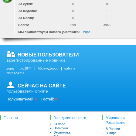
За сутки:
0
0
За неделю:
0
1
За месяц:
0
1
Всего:
699
3946
Мы приветствуем нового участника:
zopa
НОВЫЕ ПОЛЬЗОВАТЕЛИ
зарегистрированные новички
zopa
ptc1974
Абрау-Дюрсо
gallinna
Nata123987
СЕЙЧАС НА САЙТЕ
пользователи on-line
Пользователей:
0
Гостей:
0
Главная
Городские новости
Мировые и
Российские
24 часа
Политика
В России
Экономика
В мире