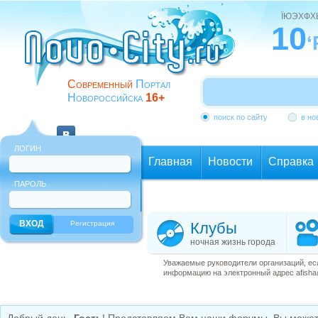
ЇЮЭХФ
10
‘
Современный
Портал
Новороссийска
16+
поиск по сайту
в но
ЛОГИН
Главная
Новости
Справка
ПАРОЛЬ
Еще
Регистрация
Клубы
ночная жизнь города
Уважаемые руководители организаций, ес
информацию на электронный адрес afisha@