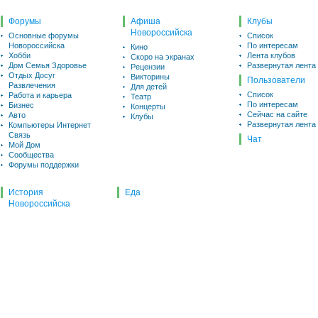
Форумы
Афиша
Клубы
Новороссийска
Основные форумы
Список
Новороссийска
По интересам
Кино
Хобби
Лента клубов
Скоро на экранах
Дом Семья Здоровье
Развернутая лента
Рецензии
Отдых Досуг
Викторины
Пользователи
Развлечения
Для детей
Список
Работа и карьера
Театр
По интересам
Бизнес
Концерты
Сейчас на сайте
Авто
Клубы
Развернутая лента
Компьютеры Интернет
Связь
Чат
Мой Дом
Сообщества
Форумы поддержки
История
Еда
Новороссийска