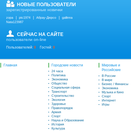
НОВЫЕ ПОЛЬЗОВАТЕЛИ
зарегистрированные новички
zopa
ptc1974
Абрау-Дюрсо
gallinna
Nata123987
СЕЙЧАС НА САЙТЕ
пользователи on-line
Пользователей:
0
Гостей:
0
Главная
Городские новости
Мировые и
Российские
24 часа
Политика
В России
Экономика
В мире
Общество
Бизнес / Финансы
Социальная сфера
Экономика
Транспорт
Музыка и Кино
Строительство
Спорт
Экология
Интернет
Здоровье
Игры
Правопорядок
Армия
Спорт
Наука и Образование
История
Культура