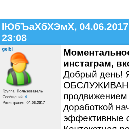
ІЮбЪаХбХЭмХ, 04.06.2017
23:08
geibl
Моментальное
инстаграм, вк
Добрый день! 
ОБСЛУЖИВАНИЕ
Группа:
Пользователь
продвижением 
Cообщений:
4
Регистрация:
04.06.2017
доработкой на
эффективные с