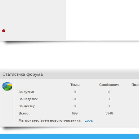
Статистика форума
Темы
Сообщения
Пол
За сутки:
0
0
За неделю:
0
1
За месяц:
0
1
Всего:
699
3946
Мы приветствуем нового участника:
zopa