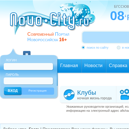
БГССЮВ
08
‘
Современный
Портал
Новороссийска
16+
поиск по сайту
в но
ЛОГИН
Главная
Новости
Справка
ПАРОЛЬ
Еще
Регистрация
Клубы
ночная жизнь города
Уважаемые руководители организаций, ес
информацию на электронный адрес afisha@