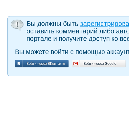
Вы должны быть
зарегистриров
оставить комментарий либо авт
портале и получите доступ ко в
Вы можете войти с помощью аккаунт
Войти через ВКонтакте
Войти через Google
Войти через ВКонтакте
Войти через Google