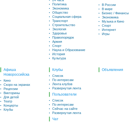
24 часа
Политика
В России
Экономика
В мире
Общество
Бизнес / Финансы
Социальная сфера
Экономика
Транспорт
Музыка и Кино
Строительство
Спорт
Экология
Интернет
Здоровье
Игры
Правопорядок
Армия
Спорт
Наука и Образование
История
Культура
Афиша
Клубы
Объявления
Новороссийска
Список
По интересам
Кино
Лента клубов
Скоро на экранах
Развернутая лента
Рецензии
Викторины
Пользователи
Для детей
Список
Театр
По интересам
Концерты
Сейчас на сайте
Клубы
Развернутая лента
Чат