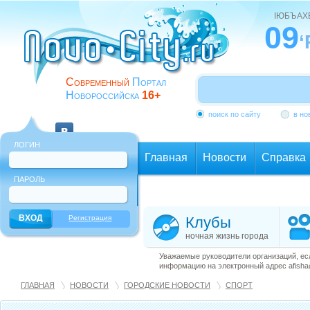
ІЮБЪАХ
09
‘
Современный
Портал
Новороссийска
16+
поиск по сайту
в но
ЛОГИН
Главная
Новости
Справка
ПАРОЛЬ
Еще
Регистрация
Клубы
ночная жизнь города
Уважаемые руководители организаций, ес
информацию на электронный адрес afisha@
ГЛАВНАЯ
НОВОСТИ
ГОРОДСКИЕ НОВОСТИ
СПОРТ