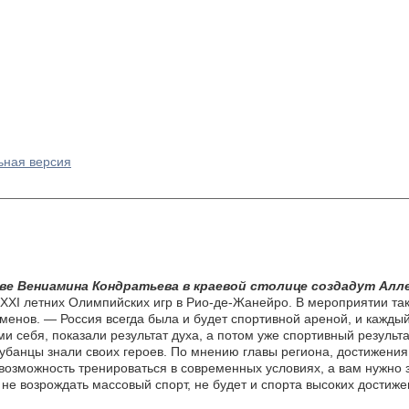
ьная версия
ве Вениамина Кондратьева в краевой столице создадут Ал
XXXI летних Олимпийских игр в Рио-де-Жанейро. В мероприятии та
нов. — Россия всегда была и будет спортивной ареной, и каждый и
ми себя, показали результат духа, а потом уже спортивный резуль
кубанцы знали своих героев. По мнению главы региона, достижен
возможность тренироваться в современных условиях, а вам нужно 
не возрождать массовый спорт, не будет и спорта высоких достиж