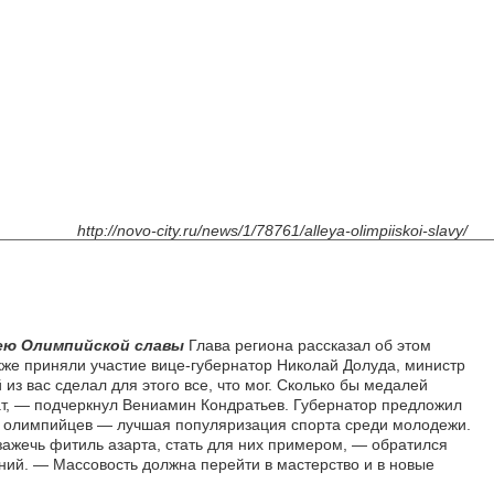
http://novo-city.ru/news/1/78761/alleya-olimpiiskoi-slavy/
лею Олимпийской славы
Глава региона рассказал об этом
кже приняли участие вице-губернатор Николай Долуда, министр
з вас сделал для этого все, что мог. Сколько бы медалей
тат, — подчеркнул Вениамин Кондратьев. Губернатор предложил
ия олимпийцев — лучшая популяризация спорта среди молодежи.
зажечь фитиль азарта, стать для них примером, — обратился
ений. — Массовость должна перейти в мастерство и в новые