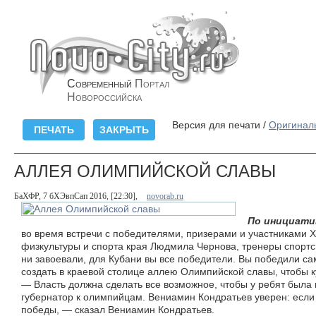
Современный
Портал
Новороссийска
Версия для печати /
Оригинал
АЛЛЕЯ ОЛИМПИЙСКОЙ СЛАВЫ
БаХФР, 7 бХЭвпСап 2016, [22:30],
novorab.ru
По инициати
во время встречи с победителями, призерами и участниками 
физкультуры и спорта края Людмила Чернова, тренеры спортсме
ни завоевали, для Кубани вы все победители. Вы победили са
создать в краевой столице аллею Олимпийской славы, чтобы 
— Власть должна сделать все возможное, чтобы у ребят была 
губернатор к олимпийцам. Вениамин Кондратьев уверен: если 
победы, — сказал Вениамин Кондратьев.