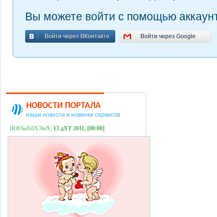
Вы можете войти с помощью аккаунт
Войти через ВКонтакте
Войти через Google
Войти через ВКонтакте
Войти через Google
НОВОСТИ ПОРТАЛА
наши новости и новинки сервисов
ІЮбЪаХбХЭмХ,
13 дХТ 2011, [00:00]