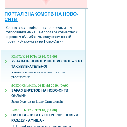
ПОРТАЛ ЗНАКОМСТВ НА НОВО-
СИТИ
Ко дню всех влюбленных по результатам
голосования на нашем портале совместно с
сервисом «Мамба» мы запускаем новый
проект «Знакомства на Ново-Сити».
ЗХвТХаУ,
14 ЮЪв 2010, [00:00]
УЗНАВАТЬ НОВОЕ И ИНТЕРЕСНОЕ – ЭТО
ТАК УВЛЕКАТЕЛЬНО!
Узнавать новое и интересное – это так
увлекательно!
їЮЭХФХЫмЭШЪ,
26 ШоЫ 2010, [00:00]
ЗАКАЗ БИЛЕТОВ НА НОВО-СИТИ
ОНЛАЙН!
Заказ билетов на Ново-Сити онлайн!
ІвЮаЭШЪ,
12 пЭТ 2010, [00:00]
НА НОВО-СИТИ.РУ ОТКРЫЛСЯ НОВЫЙ
РАЗДЕЛ «АФИША»
На Ново-Сити.ру открылся новый раздел