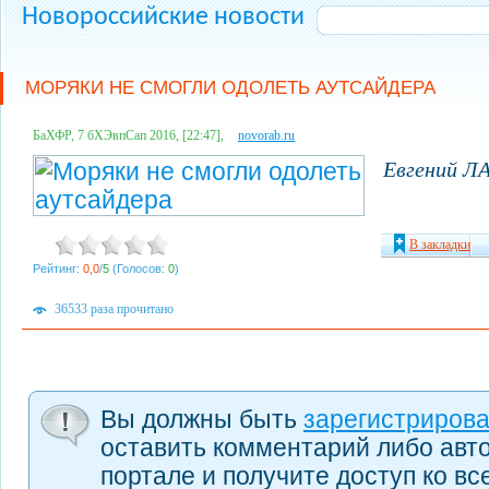
Новороссийские новости
МОРЯКИ НЕ СМОГЛИ ОДОЛЕТЬ АУТСАЙДЕРА
БаХФР, 7 бХЭвпСап 2016, [22:47],
novorab.ru
Евгений Л
В закладки
Рейтинг:
0,0
/
5
(Голосов:
0
)
36533 раза прочитано
Вы должны быть
зарегистриров
оставить комментарий либо авт
портале и получите доступ ко в