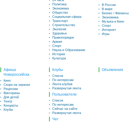
24 часа
Политика
В России
Экономика
В мире
Общество
Бизнес / Финансы
Социальная сфера
Экономика
Транспорт
Музыка и Кино
Строительство
Спорт
Экология
Интернет
Здоровье
Игры
Правопорядок
Армия
Спорт
Наука и Образование
История
Культура
Афиша
Клубы
Объявления
Новороссийска
Список
По интересам
Кино
Лента клубов
Скоро на экранах
Развернутая лента
Рецензии
Викторины
Пользователи
Для детей
Список
Театр
По интересам
Концерты
Сейчас на сайте
Клубы
Развернутая лента
Чат