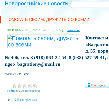
Новороссийские новости
ПОМОГАТЬ СВОИМ, ДРУЖИТЬ СО ВСЕМИ
їЮЭХФХЫмЭШЪ, 29 РТУгбвР 2016, [16:55],
novorab.ru
Контакт
«Багратион
д. 55, корп
№ 406, тел. 8 (918) 063-22-54, 8 (938) 527-59-41, 
ngoo_bagrationy@mail.ru
Марина СЕРГЕЕВА.
В закладки
Рейтинг:
0,0
/
5
(Голосов:
0
)
14255 раз прочитано