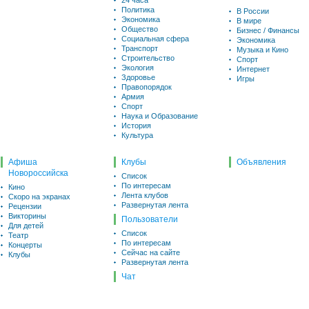
24 часа
Политика
В России
Экономика
В мире
Общество
Бизнес / Финансы
Социальная сфера
Экономика
Транспорт
Музыка и Кино
Строительство
Спорт
Экология
Интернет
Здоровье
Игры
Правопорядок
Армия
Спорт
Наука и Образование
История
Культура
Афиша
Клубы
Объявления
Новороссийска
Список
По интересам
Кино
Лента клубов
Скоро на экранах
Развернутая лента
Рецензии
Викторины
Пользователи
Для детей
Список
Театр
По интересам
Концерты
Сейчас на сайте
Клубы
Развернутая лента
Чат