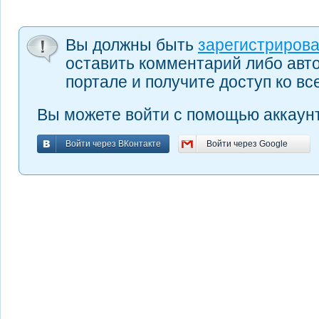
Вы должны быть
зарегистриров
оставить комментарий либо авт
портале и получите доступ ко в
Вы можете войти с помощью аккаунт
Войти через ВКонтакте
Войти через Google
Войти через ВКонтакте
Войти через Google