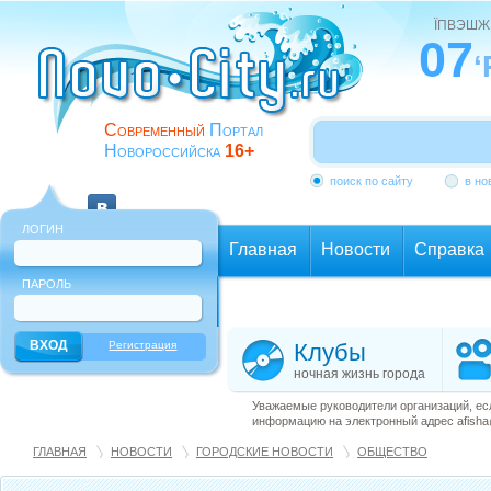
ЇПВЭШЖ
07
‘
Современный
Портал
Новороссийска
16+
поиск по сайту
в но
ЛОГИН
Главная
Новости
Справка
ПАРОЛЬ
Еще
Регистрация
Клубы
ночная жизнь города
Уважаемые руководители организаций, ес
информацию на электронный адрес afisha@
ГЛАВНАЯ
НОВОСТИ
ГОРОДСКИЕ НОВОСТИ
ОБЩЕСТВО