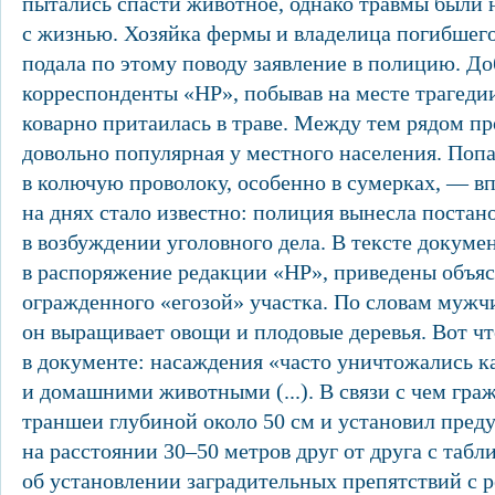
пытались спасти животное, однако травмы были
с жизнью. Хозяйка фермы и владелица погибшего
подала по этому поводу заявление в полицию. До
корреспонденты «НР», побывав на месте трагедии
коварно притаилась в траве. Между тем рядом пр
довольно популярная у местного населения. Поп
в колючую проволоку, особенно в сумерках, — вп
на днях стало известно: полиция вынесла постан
в возбуждении уголовного дела. В тексте докуме
в распоряжение редакции «НР», приведены объяс
огражденного «егозой» участка. По словам мужч
он выращивает овощи и плодовые деревья. Вот что
в документе: насаждения «часто уничтожались к
и домашними животными (...). В связи с чем гражд
траншеи глубиной около 50 см и установил пред
на расстоянии 30–50 метров друг от друга с таб
об установлении заградительных препятствий с