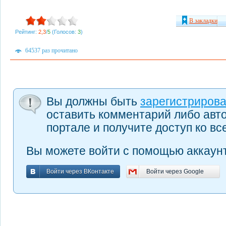
В закладки
Рейтинг:
2,3
/
5
(Голосов:
3
)
64537 раз прочитано
Вы должны быть
зарегистриров
оставить комментарий либо авт
портале и получите доступ ко в
Вы можете войти с помощью аккаунт
Войти через ВКонтакте
Войти через Google
Войти через ВКонтакте
Войти через Google