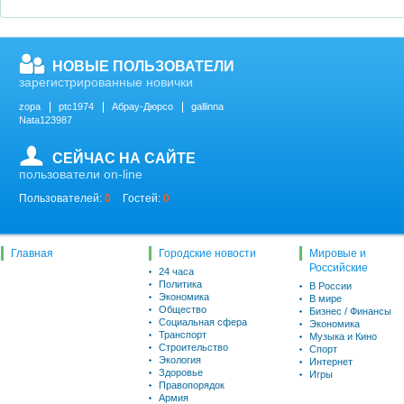
НОВЫЕ ПОЛЬЗОВАТЕЛИ
зарегистрированные новички
zopa
ptc1974
Абрау-Дюрсо
gallinna
Nata123987
СЕЙЧАС НА САЙТЕ
пользователи on-line
Пользователей:
0
Гостей:
0
Главная
Городские новости
Мировые и
Российские
24 часа
Политика
В России
Экономика
В мире
Общество
Бизнес / Финансы
Социальная сфера
Экономика
Транспорт
Музыка и Кино
Строительство
Спорт
Экология
Интернет
Здоровье
Игры
Правопорядок
Армия