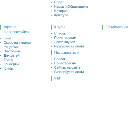
Спорт
Наука и Образование
История
Культура
Афиша
Клубы
Объявления
Новороссийска
Список
По интересам
Кино
Лента клубов
Скоро на экранах
Развернутая лента
Рецензии
Викторины
Пользователи
Для детей
Список
Театр
По интересам
Концерты
Сейчас на сайте
Клубы
Развернутая лента
Чат