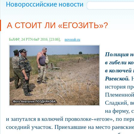
Новороссийские новости
А СТОИТ ЛИ «ЕГОЗИТЬ»?
БаХФР, 24 РТУгбвР 2016, [23:06],
novorab.ru
Полиция н
в гибели к
в колючей 
Раевской.
Н
история пр
Племенной
Сладкий, в
на ферму, с
и запутался в колючей проволоке-«егозе», по п
соседний участок. Приехавшие на место раевские