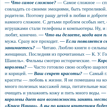
— Что самое сложное?
— Самое сложное — спр
совладать со своими эмоциями, быть терпеливой.
родители. Поэтому ращу детей в любви и доброте
намного сложнее. С детьми проблем особых нет,
игрушками стали телефоны и компьютеры. Ну, и 
любят, конечно.
— Что вы делаете, когда вам п
мужа. Сразу все проходит.
— Если появляется св
занимаетесь?
— Читаю. Люблю книги о сильны
женщинах. Последняя из прочитанных — К. У. Г
Шанель». Фильмы смотрю исторические.
— Коро
королевы?
— Часто готовлю свою особую шарлотк
и корицей.
— Ваш секрет красоты?
— Самый гл
красоты — любовь к жизни. Я не помешана на ко
много полезных массажей лица, питательные ма
очищать и увлажнять кожу и пить много воды.
— 
королевы дает вам возможность занять место
«Краса Нации». А вы по каким критериям буде