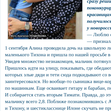
сразу реш
поконкури
красавицам
получилос
у новоросс
— Люблю с
— признала
1 сентября Алина проводила дочь на школьную л
маленького Тихона и пришла по нашей просьбе в
Увидев множество незнакомцев, мальчик потянул
Пришлось идти на улицу, показывать, где обедаю
которых злые дяди и тети сюда подкидывают со 
заинтересовался. Но вообще-то сынишка вице-к
по машинкам. Еще осваивает гитару и барабан, 
И собирается стать вторым Тимати. Правда, до эт
мальчику всего 2,8. Поближе познакомившись с 
и Тихону, и шестикласснице Илоне скучать не п