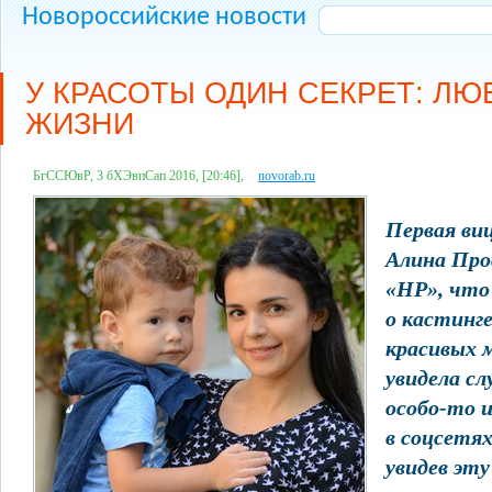
Новороссийские новости
У КРАСОТЫ ОДИН СЕКРЕТ: ЛЮ
ЖИЗНИ
БгССЮвР, 3 бХЭвпСап 2016, [20:46],
novorab.ru
Первая ви
Алина Про
«НР», что
о кастинге
красивых 
увидела с
особо-то и
в соцсетях
увидев эт