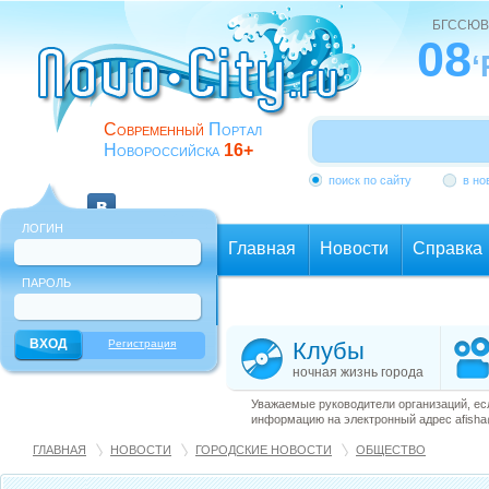
БГССЮВ
08
‘
Современный
Портал
Новороссийска
16+
поиск по сайту
в но
ЛОГИН
Главная
Новости
Справка
ПАРОЛЬ
Еще
Регистрация
Клубы
ночная жизнь города
Уважаемые руководители организаций, ес
информацию на электронный адрес afisha@
ГЛАВНАЯ
НОВОСТИ
ГОРОДСКИЕ НОВОСТИ
ОБЩЕСТВО