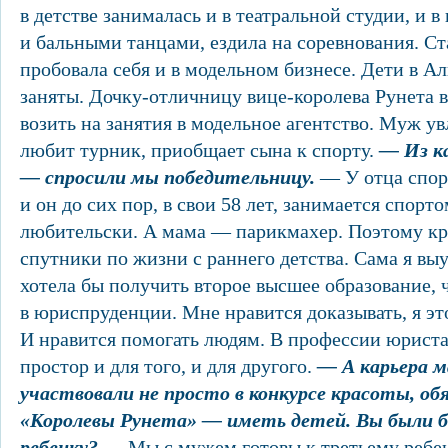
в детстве занималась и в театральной студии, и в
и бальными танцами, ездила на соревнования. Ст
пробовала себя и в модельном бизнесе. Дети в А
заняты. Дочку-отличницу вице-королева Рунета в
возить на занятия в модельное агентство. Муж ув
любит турник, приобщает сына к спорту.
— Из ка
— спросили мы победительницу.
— У отца спор
и он до сих пор, в свои 58 лет, занимается спорто
любительски. А мама — парикмахер. Поэтому кр
спутники по жизни с раннего детства. Сама я вы
хотела бы получить второе высшее образование, 
в юриспруденции. Мне нравится доказывать, я эт
И нравится помогать людям. В профессии юриста,
простор и для того, и для другого.
— А карьера 
участвовали не просто в конкурсе красоты, об
«Королевы Рунета» — иметь детей. Вы были 
ребенку?
— Мы с мужем готовы к третьему ребено