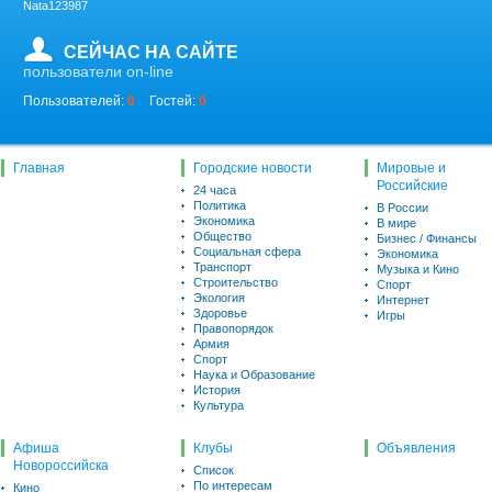
Nata123987
СЕЙЧАС НА САЙТЕ
пользователи on-line
Пользователей:
0
Гостей:
0
Главная
Городские новости
Мировые и
Российские
24 часа
Политика
В России
Экономика
В мире
Общество
Бизнес / Финансы
Социальная сфера
Экономика
Транспорт
Музыка и Кино
Строительство
Спорт
Экология
Интернет
Здоровье
Игры
Правопорядок
Армия
Спорт
Наука и Образование
История
Культура
Афиша
Клубы
Объявления
Новороссийска
Список
По интересам
Кино