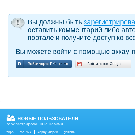
Вы должны быть
зарегистриров
оставить комментарий либо авт
портале и получите доступ ко в
Вы можете войти с помощью аккаунт
Войти через ВКонтакте
Войти через Google
Войти через ВКонтакте
Войти через Google
НОВЫЕ ПОЛЬЗОВАТЕЛИ
зарегистрированные новички
zopa
ptc1974
Абрау-Дюрсо
gallinna