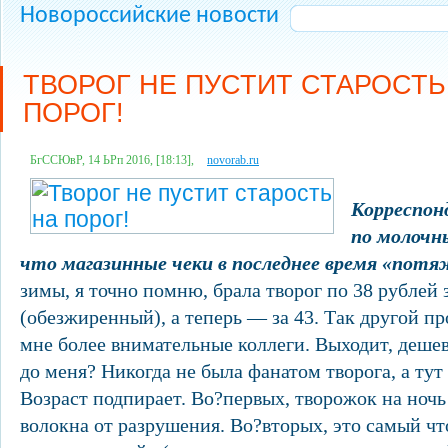
Новороссийские новости
ТВОРОГ НЕ ПУСТИТ СТАРОСТЬ
ПОРОГ!
БгССЮвР, 14 ЬРп 2016, [18:13],
novorab.ru
Корреспон
по молочн
что магазинные чеки в последнее время «потя
зимы, я точно помню, брала творог по 38 рублей 
(обезжиренный), а теперь — за 43. Так другой пр
мне более внимательные коллеги. Выходит, деше
до меня? Никогда не была фанатом творога, а тут
Возраст подпирает. Во?первых, творожок на но
волокна от разрушения. Во?вторых, это самый что