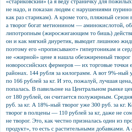
«стариковский» (а я веду страничку для пожилых
не надо, и показан людям с нарушениями пуринов
как раз старикам). А кроме того, пляжный сезон 
а творог богат метионином — аминокислотой, о
липотропным (жиросжигающим то бишь) действи
он и как мягкий диуретик, выводит лишнюю жидк
поэтому его «прописывают» гипертоникам и сер
не «жирной» цене я нашла обезжиренный творог 
новороссийских фермеров — их торговые точки е
районах. 144 рубля за килограмм. А вот 9%-ный 
по 166 рублей за кг. И это, пожалуй, лучшая цена
попалась. В павильоне на Центральном рынке цен
от 180 рублей, он считается полужирным. Средня
руб. за кг. А 18%-ный творог уже 300 руб. за кг. 
творог в полцены — 110 рублей за кг, даже не с
не творог. Это, как честно призналась один из п
продукт», то есть с растительными добавками. А 