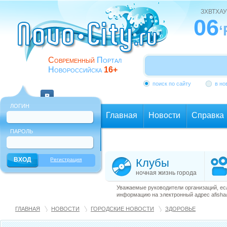
ЗХВТХАУ
06
‘
Современный
Портал
Новороссийска
16+
поиск по сайту
в но
ЛОГИН
Главная
Новости
Справка
ПАРОЛЬ
Еще
Регистрация
Клубы
ночная жизнь города
Уважаемые руководители организаций, ес
информацию на электронный адрес afisha@
ГЛАВНАЯ
НОВОСТИ
ГОРОДСКИЕ НОВОСТИ
ЗДОРОВЬЕ