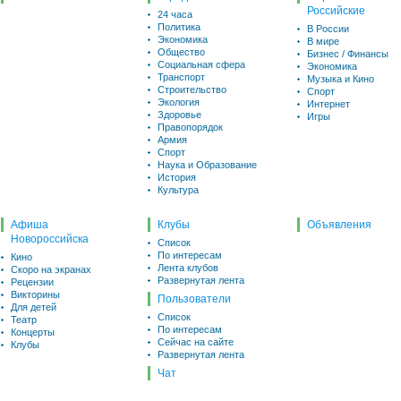
Российские
24 часа
Политика
В России
Экономика
В мире
Общество
Бизнес / Финансы
Социальная сфера
Экономика
Транспорт
Музыка и Кино
Строительство
Спорт
Экология
Интернет
Здоровье
Игры
Правопорядок
Армия
Спорт
Наука и Образование
История
Культура
Афиша
Клубы
Объявления
Новороссийска
Список
По интересам
Кино
Лента клубов
Скоро на экранах
Развернутая лента
Рецензии
Викторины
Пользователи
Для детей
Список
Театр
По интересам
Концерты
Сейчас на сайте
Клубы
Развернутая лента
Чат