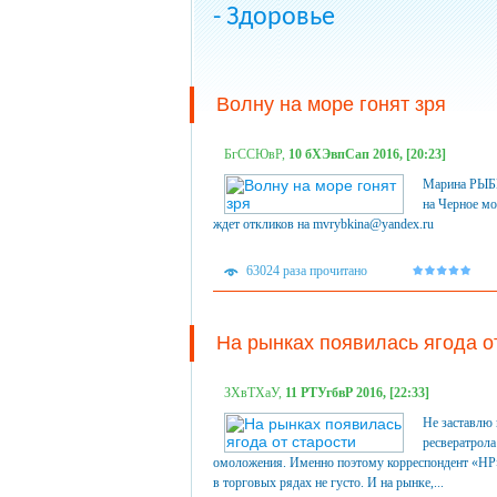
- Здоровье
Волну на море гонят зря
БгССЮвР,
10 бХЭвпСап 2016, [20:23]
Марина РЫБК
на Черное мо
ждет откликов на mvrybkina@yandex.ru
63024 раза прочитано
На рынках появилась ягода о
ЗХвТХаУ,
11 РТУгбвР 2016, [22:33]
Не заставлю 
ресвератрола
омоложения. Именно поэтому корреспондент «НР»
в торговых рядах не густо. И на рынке,...