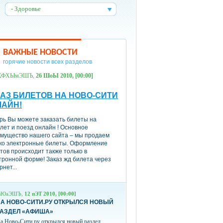
- Здоровье
:
ВАЖНЫЕ НОВОСТИ
горячие новости всех разделов
ХФХЫмЭШЪ,
26 ШоЫ 2010, [00:00]
АЗ БИЛЕТОВ НА НОВО-СИТИ
ЛАЙН!
рь Вы можете заказать билеты на
лет и поезд онлайн ! Основное
мущество нашего сайта – мы продаем
ко электронные билеты. Оформление
тов происходит также только в
тронной форме! Заказ жд билета через
рнет...
вЮаЭШЪ,
12 пЭТ 2010, [00:00]
А НОВО-СИТИ.РУ ОТКРЫЛСЯ НОВЫЙ
РАЗДЕЛ «АФИША»
а Ново-Сити.ру открылся новый раздел