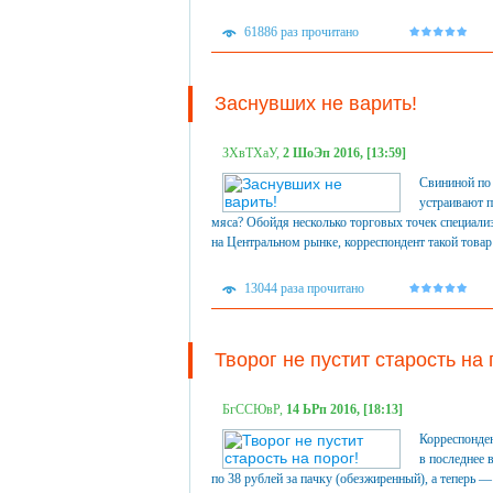
61886 раз прочитано
Заснувших не варить!
ЗХвТХаУ,
2 ШоЭп 2016, [13:59]
Свининой по 
устраивают п
мяса? Обойдя несколько торговых точек специали
на Центральном рынке, корреспондент такой товар 
13044 раза прочитано
Творог не пустит старость на 
БгССЮвР,
14 ЬРп 2016, [18:13]
Корреспонден
в последнее 
по 38 рублей за пачку (обезжиренный), а теперь —