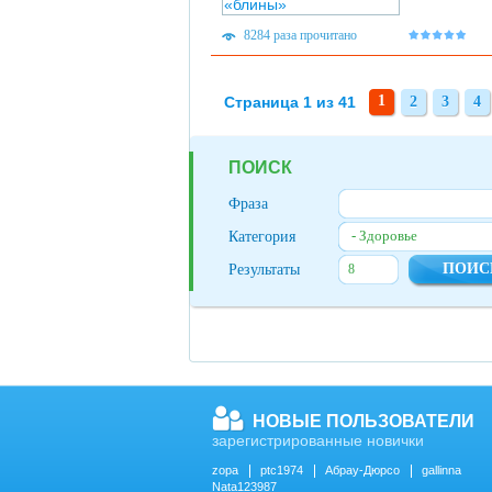
8284 раза прочитано
1
Страница 1 из 41
2
3
4
2
3
4
ПОИСК
Фраза
- Здоровье
Категория
Результаты
НОВЫЕ ПОЛЬЗОВАТЕЛИ
зарегистрированные новички
zopa
ptc1974
Абрау-Дюрсо
gallinna
Nata123987