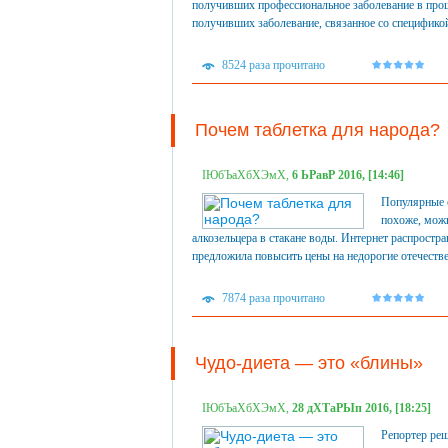
получивших профессиональное заболевание в прош
получивших заболевание, связанное со спецификой 
8524 раза прочитано
Почем таблетка для народа?
ІЮбЪаХбХЭмХ,
6 ЬРавР 2016, [14:46]
Популярные 
похоже, можн
алкозельцера в стакане воды. Интернет распрост
предложила повысить цены на недорогие отечеств
7874 раза прочитано
Чудо-диета — это «блины»
ІЮбЪаХбХЭмХ,
28 дХТаРЫп 2016, [18:25]
Репортер реш