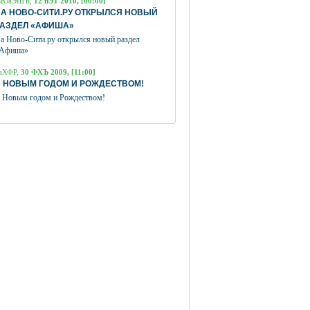
вЮаЭШЪ,
12 пЭТ 2010, [00:00]
А НОВО-СИТИ.РУ ОТКРЫЛСЯ НОВЫЙ
РАЗДЕЛ «АФИША»
а Ново-Сити.ру открылся новый раздел
Афиша»
аХФР,
30 ФХЪ 2009, [11:00]
 НОВЫМ ГОДОМ И РОЖДЕСТВОМ!
 Новым годом и Рождеством!