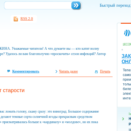
Быстрый переход
RSS 2.0
їЮЭ
ИНА. Уважаемые читатели! А что думаете вы — кто катит волну
ре? Удалось ли вам благополучно «проскочить» сезон инфекций? Автор
ЗАК
ОН
Тепе
Комментировать
Читать далее
Печать
само
преи
толь
биле
т старости
элек
инте
вас ломать голову, скажу сразу: это виноград. Большое содержание
І
 делают темные сорта солнечной ягоды прекрасным средством
Н
 присматривалась больше к «кардиналу» и «молдове», но их пока
Н