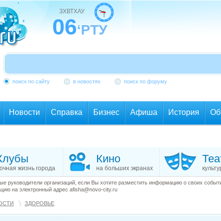
ЗХВТХАУ
06
‘РТУ
поиск по сайту
в новостях
поиск по форуму
Новости
Справка
Бизнес
Афиша
История
Об
Клубы
Кино
Теа
очная жизнь города
на больших экранах
культу
е руководители организаций, если Вы хотите разместить информацию о своих события
ию на электронный адрес afisha@novo-city.ru
ОСТИ
ЗДОРОВЬЕ