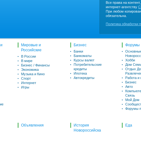
Все права на контент
интернет-агентству
C
При любом копирован
обязательна.
Политика обработки 
ти
Мировые и
Бизнес
Форумы
Российские
Банки
Основны
Банкоматы
Новоросс
В России
Курсы валют
Хобби
В мире
Потребительские
Дом Семь
Бизнес / Финансы
кредиты
Отдых До
Экономика
Ипотека
Развлече
Музыка и Кино
Автокредиты
Работа и
Спорт
Бизнес
Интернет
Авто
Игры
Компьюте
Связь
Мой Дом
ие
Сообщес
Форумы п
Объявления
История
Еда
Новороссийска