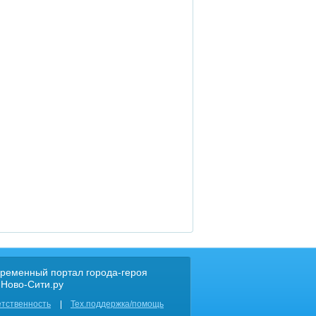
ременный портал города-героя
 Ново-Сити.ру
етственность
Тех.поддержка/помощь