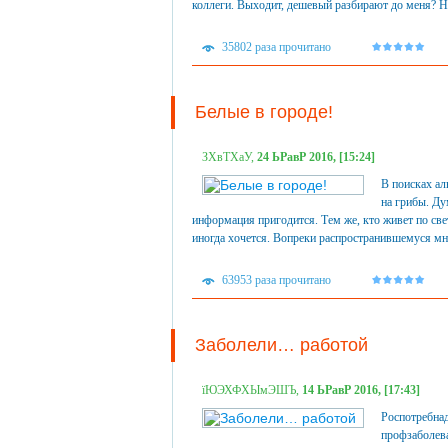
коллеги. Выходит, дешевый разбирают до меня? Ни
35802 раза прочитано
Белые в городе!
ЗХвТХаУ,
24 ЬРавР 2016, [15:24]
В поисках а
на грибы. Ду
информация пригодится. Тем же, кто живет по све
иногда хочется. Вопреки распространившемуся мн
63953 раза прочитано
Заболели… работой
їЮЭХФХЫмЭШЪ,
14 ЬРавР 2016, [17:43]
Роспотребнад
профзаболева