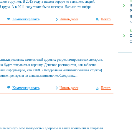
І
лом году, нет. В 2015 году в нашем городе не выявлено людей,
Н
труда. А в 2011 году таких было шестеро. Дальше эта цифра...
Н
Комментировать
Читать далее
Печать
«
Б
С
С
списки дешевых заменителей дорогих разрекламированных лекарств,
о будет отправить в корзину. Дешевое растворится, как таблетка
ранил информацию, что «ФАС (Федеральная антимонопольная служба)
енные препараты из списка жизненно необходимых...
Комментировать
Читать далее
Печать
ила вернуть себе молодость и здоровье и взяла абонемент в спортзал.