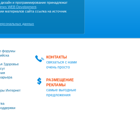
, дизайн и программирование принадлежат
imes WEB Development
.
ии материалов сайта ссылка на источник
персональных данных
е форумы
ийска
КОНТАКТЫ
связаться с нами
я Здоровье
очень просто
суг
ния
 карьера
РАЗМЕЩЕНИЕ
РЕКЛАМЫ
самые выгодные
ры Интернет
предложения
тва
оддержки