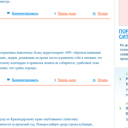
когда...
Комментировать
Читать далее
Печать
ПОР
СИ
Ко д
голо
льтернативы животному белку корреспондент «НР» обратила внимание
серв
маю, людям, решившим на время поста ограничить себя в питании, эта
прое
тскому календарю и привычек менять не собирается, грибочков тоже
ению, что грибы хороши...
З
У
Комментировать
Читать далее
Печать
Т
У
у
ї
З
зор по Краснодарскому краю опубликовал статистику
З
емости за прошлый год. Новороссийцев среди сорока кубанцев,