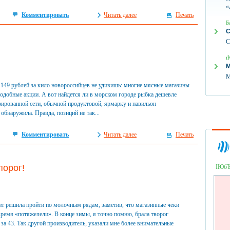
«
Комментировать
Читать далее
Печать
Б
С
С
ї
М
М
149 рублей за кило новороссийцев не удивишь: многие мясные магазины
одобные акции. А вот найдется ли в морском городе рыбка дешевле
зированной сети, обычной продуктовой, ярмарку и павильон
обнаружила. Правда, позиций не так...
Комментировать
Читать далее
Печать
порог!
ІЮб
т решила пройти по молочным рядам, заметив, что магазинные чеки
время «потяжелели». В конце зимы, я точно помню, брала творог
 за 43. Так другой производитель, указали мне более внимательные