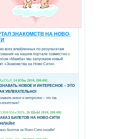
ТАЛ ЗНАКОМСТВ НА НОВО-
ТИ
ню всех влюбленных по результатам
сования на нашем портале совместно с
исом «Мамба» мы запускаем новый
кт «Знакомства на Ново-Сити».
ХвТХаУ,
14 ЮЪв 2010, [00:00]
ЗНАВАТЬ НОВОЕ И ИНТЕРЕСНОЕ – ЭТО
АК УВЛЕКАТЕЛЬНО!
знавать новое и интересное – это так
влекательно!
ЮЭХФХЫмЭШЪ,
26 ШоЫ 2010, [00:00]
АКАЗ БИЛЕТОВ НА НОВО-СИТИ
ОНЛАЙН!
аказ билетов на Ново-Сити онлайн!