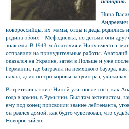
историю.
Нина Васи
Андреевич
новороссийцы, их мамы, отцы и деды родились и
родина обоих – Мефодиевка, но детьми они друг 
знакомы. В 1943-м Анатолия и Нину вместе с ма
отправили на принудительные работы. Анатолий
оказался на Украине, затем в Польше и уже после
Германии, где батрачил на немецкого бауэра, ка
пахал, доил по три коровы за один раз, ухажива
Встретились они с Ниной уже после того, как А
года в армии, в Румынии. Был там активистом, з
ему под конец присвоили звание лейтенанта, угов
он рвался домой, как будто чувствовал, что судьб
Новороссийске.