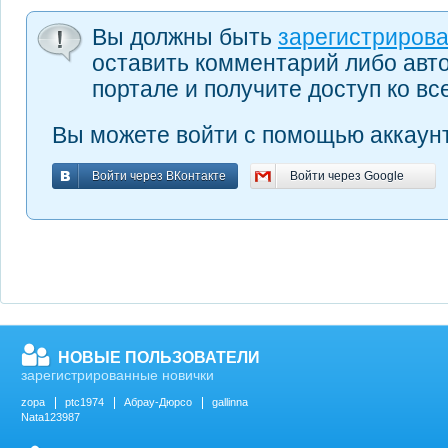
Вы должны быть
зарегистриров
оставить комментарий либо авт
портале и получите доступ ко в
Вы можете войти с помощью аккаунт
Войти через ВКонтакте
Войти через Google
Войти через ВКонтакте
Войти через Google
НОВЫЕ ПОЛЬЗОВАТЕЛИ
зарегистрированные новички
zopa
ptc1974
Абрау-Дюрсо
gallinna
Nata123987