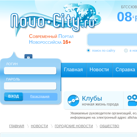
БГССЮВ
08
‘
Современный
Портал
Новороссийска
16+
поиск по сайту
в но
ЛОГИН
Главная
Новости
Справка
ПАРОЛЬ
Еще
Регистрация
Клубы
ночная жизнь города
Уважаемые руководители организаций, ес
информацию на электронный адрес afisha@
ГЛАВНАЯ
НОВОСТИ
ГОРОДСКИЕ НОВОСТИ
ОБЩЕСТВО