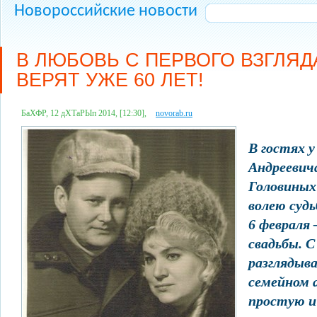
Новороссийские новости
В ЛЮБОВЬ С ПЕРВОГО ВЗГЛЯД
ВЕРЯТ УЖЕ 60 ЛЕТ!
БаХФР, 12 дХТаРЫп 2014, [12:30],
novorab.ru
В гостях 
Андреевич
Головиных
волею судь
6 февраля 
свадьбы. 
разглядыв
семейном 
простую и