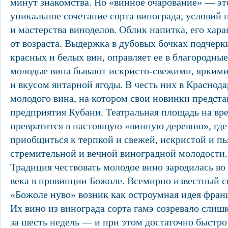
минут знакомства. Но «винное очарование» — эт
уникальное сочетание сорта винограда, условий 
и мастерства виноделов. Облик напитка, его хара
от возраста. Выдержка в дубовых бочках подчерк
красных и белых вин, оправляет ее в благородные
молодые вина бывают искристо-свежими, яркими
и вкусом янтарной ягоды. В честь них в Краснод
молодого вина, на котором свои новинки предст
предприятия Кубани. Театральная площадь на вр
превратится в настоящую «винную деревню», гд
приобщиться к терпкой и свежей, искристой и п
стремительной и вечной виноградной молодости
Традиция чествовать молодое вино зародилась во
века в провинции Божоле. Всемирно известный с
«Божоле нуво» возник как остроумная идея фран
Их вино из винограда сорта гамэ созревало слиш
за шесть недель — и при этом достаточно быстро 