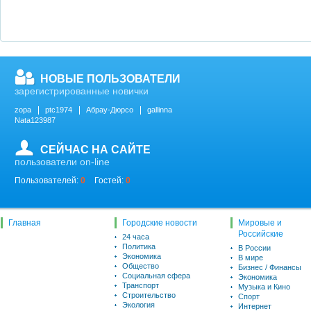
НОВЫЕ ПОЛЬЗОВАТЕЛИ
зарегистрированные новички
zopa
ptc1974
Абрау-Дюрсо
gallinna
Nata123987
СЕЙЧАС НА САЙТЕ
пользователи on-line
Пользователей:
0
Гостей:
0
Главная
Городские новости
Мировые и
Российские
24 часа
Политика
В России
Экономика
В мире
Общество
Бизнес / Финансы
Социальная сфера
Экономика
Транспорт
Музыка и Кино
Строительство
Спорт
Экология
Интернет