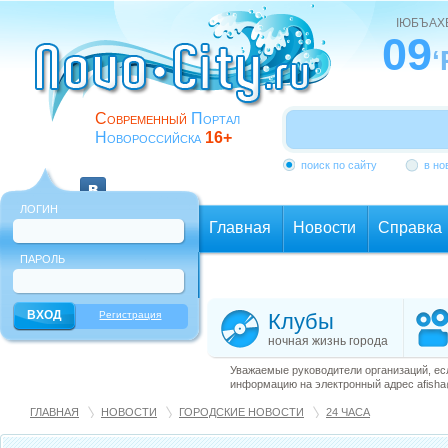
ІЮБЪАХ
09
‘
Современный
Портал
Новороссийска
16+
поиск по сайту
в но
ЛОГИН
Главная
Новости
Справка
ПАРОЛЬ
Еще
Регистрация
Клубы
ночная жизнь города
Уважаемые руководители организаций, ес
информацию на электронный адрес afisha@
ГЛАВНАЯ
НОВОСТИ
ГОРОДСКИЕ НОВОСТИ
24 ЧАСА