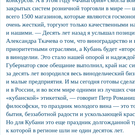
конкурсов. А в этом году «Фанагория» смогла во
закрытых систем розничной торговли в мире —
всего 1500 магазинов, которые являются госмоно
очень жесткий, торгуют только качественными н
и нашими. — Десять лет назад я услышал позици
Александра Ткачева о том, что виноградарство и
приоритетными отраслями, а Кубань будет «вто
в виноделии. Это стало нашей опорой и надеждой
Губернатор свое обещание выполнил, край нас с
за десять лет возродился весь винодельческий биз
и малые предприятия. И мы сегодня готовы сделат
и в России, и во всем мире одними из лучших счи
«кубанской» этикеткой, — говорит Петр Романи
философски, то праздник молодого вина — это т
бытия, беззаботной радости и ускользающей крас
Но для Кубани это еще праздник долгожданной т
к которой в регионе шли не один десяток лет.