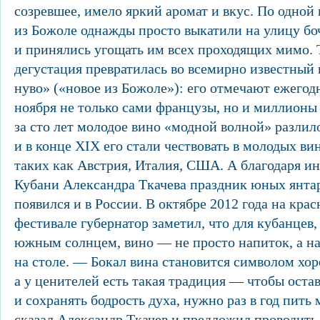
созревшее, имело яркий аромат и вкус. По одной
из Божоле однажды просто выкатили на улицу б
и принялись угощать им всех проходящих мимо.
дегустация превратилась во всемирно известный
нуво» («новое из Божоле»): его отмечают ежегодн
ноября не только сами французы, но и миллионы
за сто лет молодое вино «модной волной» разлил
и в конце XIX его стали чествовать в молодых ви
таких как Австрия, Италия, США. А благодаря и
Кубани Александра Ткачева праздник юных янта
появился и в России. В октябре 2012 года на кр
фестивале губернатор заметил, что для кубанцев
южным солнцем, вино — не просто напиток, а н
на столе. — Бокал вина становится символом хор
а у ценителей есть такая традиция — чтобы оста
и сохранять бодрость духа, нужно раз в год пить
сказал Александр Ткачев и предложил проводить