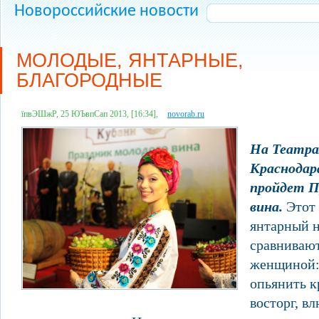
Новороссийские новости
МОЛОДЫЕ, ЯНТАРНЫЕ,
БЛАГОРОДНЫЕ
їпвЭШжР, 25 ЮЪвпСап 2013, [16:34],
novorab.ru
На Театра
Краснода
пройдет П
вина.
Этот
янтарный н
сравнивают
женщиной: 
опьянить к
восторг, в