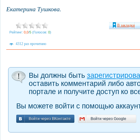
Екатерина Тушкова.
В закладки
Рейтинг:
0,0
/
5
(Голосов:
0
)
4312 раз прочитано
Вы должны быть
зарегистриров
оставить комментарий либо авт
портале и получите доступ ко в
Вы можете войти с помощью аккаунт
Войти через ВКонтакте
Войти через Google
Войти через ВКонтакте
Войти через Google