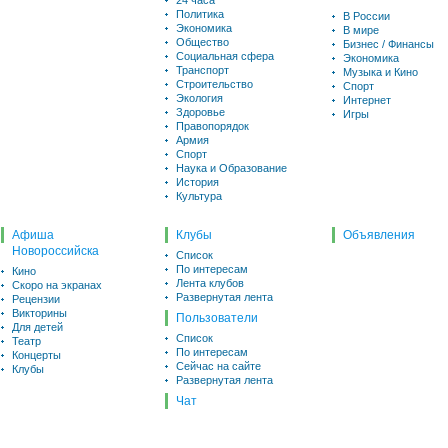
24 часа
Политика
В России
Экономика
В мире
Общество
Бизнес / Финансы
Социальная сфера
Экономика
Транспорт
Музыка и Кино
Строительство
Спорт
Экология
Интернет
Здоровье
Игры
Правопорядок
Армия
Спорт
Наука и Образование
История
Культура
Афиша
Клубы
Объявления
Новороссийска
Список
По интересам
Кино
Лента клубов
Скоро на экранах
Развернутая лента
Рецензии
Викторины
Пользователи
Для детей
Список
Театр
По интересам
Концерты
Сейчас на сайте
Клубы
Развернутая лента
Чат