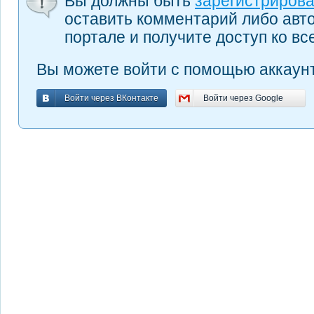
Вы должны быть
зарегистриров
оставить комментарий либо авт
портале и получите доступ ко в
Вы можете войти с помощью аккаунт
Войти через ВКонтакте
Войти через Google
Войти через ВКонтакте
Войти через Google