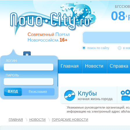
БГССЮВ
08
‘
Современный
Портал
Новороссийска
16+
поиск по сайту
в но
ЛОГИН
Главная
Новости
Справка
ПАРОЛЬ
Еще
Регистрация
Клубы
ночная жизнь города
Уважаемые руководители организаций, ес
информацию на электронный адрес afisha@
ГЛАВНАЯ
НОВОСТИ
ГОРОДСКИЕ НОВОСТИ