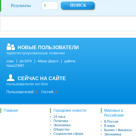
Результаты
НОВЫЕ ПОЛЬЗОВАТЕЛИ
зарегистрированные новички
zopa
ptc1974
Абрау-Дюрсо
gallinna
Nata123987
СЕЙЧАС НА САЙТЕ
пользователи on-line
Пользователей:
0
Гостей:
0
Главная
Городские новости
Мировые и
Российские
24 часа
Политика
В России
Экономика
В мире
Общество
Бизнес / Финансы
Социальная сфера
Экономика