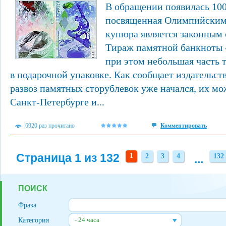
В обращении появилась 100
посвященная Олимпийским 
купюра является законным 
Тираж памятной банкноты 
при этом небольшая часть 
в подарочной упаковке. Как сообщает издательст
развоз памятных сторублевок уже начался, их мо
Санкт-Петербурге и...
6920 раз прочитано
Комментировать
Страница 1 из 132
1
2
3
4
...
132
2
3
4
132
ПОИСК
Фраза
- 24 часа
Категория