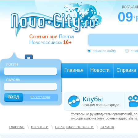
ІЮБЪАХ
09
‘
Современный
Портал
Новороссийска
16+
поиск по сайту
в но
ЛОГИН
Главная
Новости
Справка
ПАРОЛЬ
Еще
Регистрация
Клубы
ночная жизнь города
Уважаемые руководители организаций, ес
информацию на электронный адрес afisha@
ГЛАВНАЯ
НОВОСТИ
ГОРОДСКИЕ НОВОСТИ
24 ЧАСА