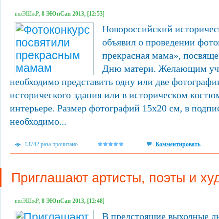
їпвЭШжР,
8 ЭЮпСап 2013, [12:53]
Новороссийский историчес
объявил о проведении фот
прекрасная мама», посвящ
Дню матери. Желающим уча
необходимо представить одну или две фотографи
исторического здания или в историческом костю
интерьере. Размер фотографий 15х20 см, в подпи
необходимо...
13742 раза прочитано
Комментировать
Приглашают артисты, поэты и ху
їпвЭШжР,
8 ЭЮпСап 2013, [12:48]
В предстоящие выходные д