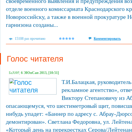
своевременного выявления и предупреждения во
отделе военного комиссариата Краснодарского кра
Новороссийску, а также в военной прокуратуре 
гарнизона созданы...
15108 раз прочитано
Комментировать
Голос читателя
БаХФР,
6 ЭЮпСап 2013, [10:51]
Т.И.Балацкая, руководител
рекламное агентство», отв
Виктору Степановичу из А
опасающемуся, что шестиметровый щит, повисший
нибудь упадет: «Баннер по адресу с. Абрау-Дюрсо,
демонтирован». Светлана Федоровна, ул. Лейте
«Который день на перекрестках Серова/Лейтенант