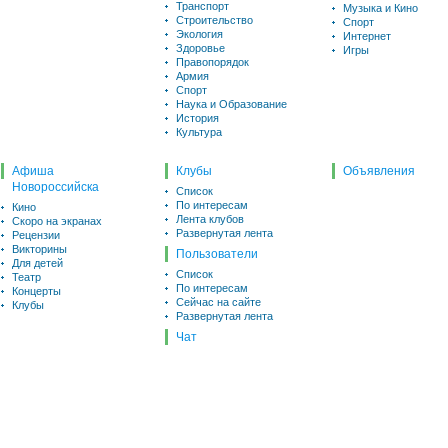
Транспорт
Музыка и Кино
Строительство
Спорт
Экология
Интернет
Здоровье
Игры
Правопорядок
Армия
Спорт
Наука и Образование
История
Культура
Афиша
Клубы
Объявления
Новороссийска
Список
По интересам
Кино
Лента клубов
Скоро на экранах
Развернутая лента
Рецензии
Викторины
Пользователи
Для детей
Список
Театр
По интересам
Концерты
Сейчас на сайте
Клубы
Развернутая лента
Чат