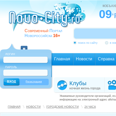
ІЮБЪАХ
09
‘
Современный
Портал
Новороссийска
16+
поиск по сайту
в но
ЛОГИН
Главная
Новости
Справка
ПАРОЛЬ
Еще
Регистрация
Клубы
ночная жизнь города
Уважаемые руководители организаций, ес
информацию на электронный адрес afisha@
ГЛАВНАЯ
НОВОСТИ
ГОРОДСКИЕ НОВОСТИ
24 ЧАСА