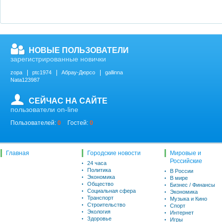
НОВЫЕ ПОЛЬЗОВАТЕЛИ
зарегистрированные новички
zopa
ptc1974
Абрау-Дюрсо
gallinna
Nata123987
СЕЙЧАС НА САЙТЕ
пользователи on-line
Пользователей:
0
Гостей:
0
Главная
Городские новости
Мировые и
Российские
24 часа
Политика
В России
Экономика
В мире
Общество
Бизнес / Финансы
Социальная сфера
Экономика
Транспорт
Музыка и Кино
Строительство
Спорт
Экология
Интернет
Здоровье
Игры