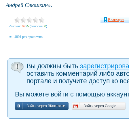
Андрей Слюшкин
».
В закладки
Рейтинг:
0,0
/
5
(Голосов:
0
)
4801 раз прочитано
Вы должны быть
зарегистриров
оставить комментарий либо авт
портале и получите доступ ко в
Вы можете войти с помощью аккаунт
Войти через ВКонтакте
Войти через Google
Войти через ВКонтакте
Войти через Google