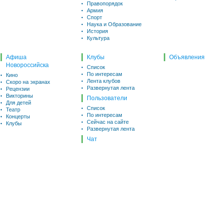
Правопорядок
Армия
Спорт
Наука и Образование
История
Культура
Афиша
Клубы
Объявления
Новороссийска
Список
По интересам
Кино
Лента клубов
Скоро на экранах
Развернутая лента
Рецензии
Викторины
Пользователи
Для детей
Список
Театр
По интересам
Концерты
Сейчас на сайте
Клубы
Развернутая лента
Чат