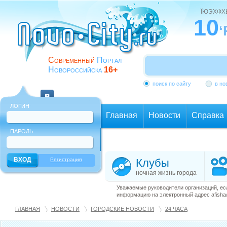
ЇЮЭХФ
10
‘
Современный
Портал
Новороссийска
16+
поиск по сайту
в но
ЛОГИН
Главная
Новости
Справка
ПАРОЛЬ
Еще
Регистрация
Клубы
ночная жизнь города
Уважаемые руководители организаций, ес
информацию на электронный адрес afisha@
ГЛАВНАЯ
НОВОСТИ
ГОРОДСКИЕ НОВОСТИ
24 ЧАСА