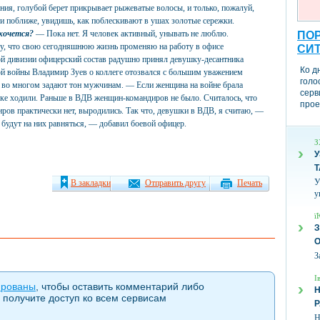
ия, голубой берет прикрывает рыжеватые волосы, и только, пожалуй,
ти поближе, увидишь, как поблескивают в ушах золотые сережки.
хочется?
— Пока нет. Я человек активный, унывать не люблю.
ПОР
огу, что свою сегодняшнюю жизнь променяю на работу в офисе
СИ
ой дивизии офицерский состав радушно принял девушку-десантника
Ко д
кой войны Владимир Зуев о коллеге отозвался с большим уважением
голо
ы во многом задают тон мужчинам. — Если женщина на войне брала
серв
унке ходили. Раньше в ВДВ женщин-командиров не было. Считалось, что
прое
иров практически нет, выродились. Так что, девушки в ВДВ, я считаю, —
 будут на них равняться, — добавил боевой офицер.
З
У
Т
У
В закладки
Отправить другу
Печать
у
ї
З
З
І
ированы
, чтобы оставить комментарий либо
Н
 получите доступ ко всем сервисам
Н