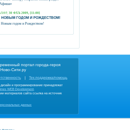
Афиша»
аХФР,
30 ФХЪ 2009, [11:00]
 НОВЫМ ГОДОМ И РОЖДЕСТВОМ!
 Новым годом и Рождеством!
ременный портал города-героя
 Ново-Сити.ру
етственность
Тех.поддержка/помощь
, дизайн и программирование принадлежат
imes WEB Development
.
ии материалов сайта ссылка на источник
персональных данных