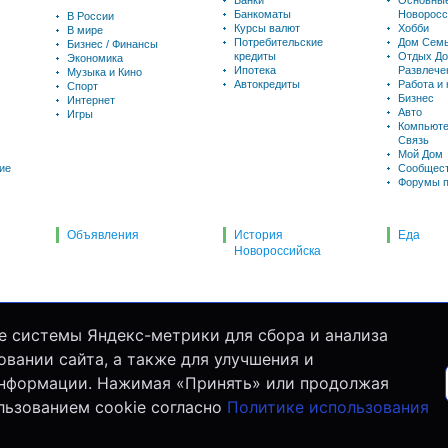
Банки
Основны
Банкоматы
Новоросс
В России
Курсы валют
Хобби
В мире
Потребительские
Дом Семь
Бизнес / Финансы
кредиты
Отдых До
Экономика
Ипотека
Развлече
Музыка и Кино
Автокредиты
Работа и
Спорт
Бизнес
Интернет
Авто
Игры
Компьюте
Связь
Мой Дом
ие
Сообщес
Форумы п
Объявления
История
Еда
Новороссийска
е системы Яндекс-метрики для сбора и анализа
вании сайта, а также для улучшения и
информации. Нажимая «Принять» или продолжая
льзованием cookie согласно
Политике использования