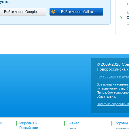
унтов:
«
Войти через Google
Войти через Mail.ru
Войти через Google
Войти через Mail.ru
Б
С
С
© 2009-2026 Сов
Новороссийска -
Ограничения и отв
Все права на контент
интернет-агентству
C
При любом копирован
обязательна.
Политика обработки 
ти
Мировые и
Бизнес
Форумы
Российские