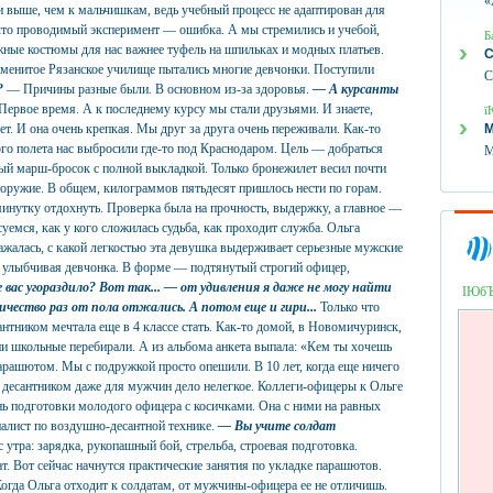
«
 выше, чем к мальчишкам, ведь учебный процесс не адаптирован для
что проводимый эксперимент — ошибка. А мы стремились и учебой,
Б
жные костюмы для нас важнее туфель на шпильках и модных платьев.
С
аменитое Рязанское училище пытались многие девчонки. Поступили
С
?
— Причины разные были. В основном из-за здоровья.
— А курсанты
ервое время. А к последнему курсу мы стали друзьями. И знаете,
ї
 И она очень крепкая. Мы друг за друга очень переживали. Как-то
М
го полета нас выбросили где-то под Краснодаром. Цель — добраться
М
ый марш-бросок с полной выкладкой. Только бронежилет весил почти
оружие. В общем, килограммов пятьдесят пришлось нести по горам.
нутку отдохнуть. Проверка была на прочность, выдержку, а главное —
уемся, как у кого сложилась судьба, как проходит служба. Ольга
оражалась, с какой легкостью эта девушка выдерживает серьезные мужские
ая улыбчивая девчонка. В форме — подтянутый строгий офицер,
 вас угораздило? Вот так... — от удивления я даже не могу найти
ІЮб
ичество раз от пола отжались. А потом еще и гири...
Только что
антником мечтала еще в 4 классе стать. Как-то домой, в Новомичуринск,
ии школьные перебирали. А из альбома анкета выпала: «Кем ты хочешь
арашютом. Мы с подружкой просто опешили. В 10 лет, когда еще ничего
ь десантником даже для мужчин дело нелегкое. Коллеги-офицеры к Ольге
ь подготовки молодого офицера с косичками. Она с ними на равных
циалист по воздушно-десантной технике.
— Вы учите солдат
 утра: зарядка, рукопашный бой, стрельба, строевая подготовка.
т. Вот сейчас начнутся практические занятия по укладке парашютов.
огда Ольга отходит к солдатам, от мужчины-офицера ее не отличишь.