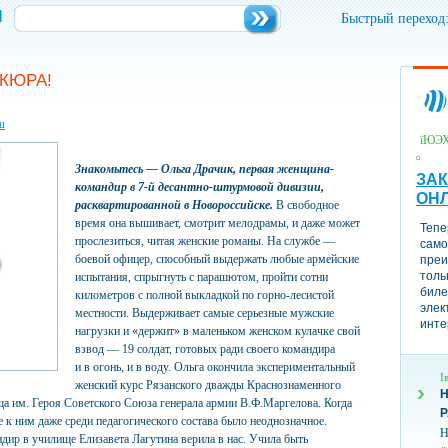
и
Быстрый переход
КЮРА!
u
їЮЭ
Знакомьтесь — Ольга Драчик, первая женщина-
ЗАК
командир в
7-й десантно-штурмовой дивизии,
ОН
расквартированной в Новороссийске.
В свободное
время она вышивает, смотрит мелодрамы, и даже может
Тепе
прослезиться, читая женские романы. На службе —
само
боевой офицер, способный выдержать любые армейские
преи
толь
испытания, спрыгнуть с парашютом, пройти сотни
биле
километров с полной выкладкой по горно-лесистой
элек
местности. Выдерживает самые серьезные мужские
инте
нагрузки и «держит» в маленьком женском кулачке свой
взвод — 19 солдат, готовых ради своего командира
и в огонь, и в воду. Ольга окончила экспериментальный
І
женский курс Рязанского дважды Краснознаменного
Н
а им. Героя Советского Союза генерала армии В.Ф.Маргелова. Когда
 к ним даже среди педагогического состава было неоднозначное.
Н
р в училище Елизавета Лагутина верила в нас. Учила быть