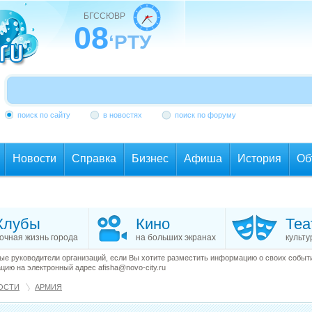
БГССЮВР
08
‘РТУ
поиск по сайту
в новостях
поиск по форуму
Новости
Справка
Бизнес
Афиша
История
Об
Клубы
Кино
Теа
очная жизнь города
на больших экранах
культу
е руководители организаций, если Вы хотите разместить информацию о своих события
ию на электронный адрес afisha@novo-city.ru
ОСТИ
АРМИЯ