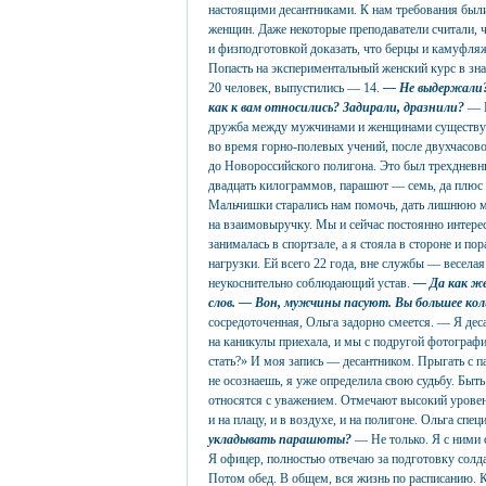
настоящими десантниками. К нам требования были
женщин. Даже некоторые преподаватели считали, 
и физподготовкой доказать, что берцы и камуфля
Попасть на экспериментальный женский курс в зн
20 человек, выпустились — 14.
— Не выдержали
как к вам относились? Задирали, дразнили?
— П
дружба между мужчинами и женщинами существует.
во время горно-полевых учений, после двухчасово
до Новороссийского полигона. Это был трехдневн
двадцать килограммов, парашют — семь, да плюс 
Мальчишки старались нам помочь, дать лишнюю ми
на взаимовыручку. Мы и сейчас постоянно интерес
занималась в спортзале, а я стояла в стороне и п
нагрузки. Ей всего 22 года, вне службы — весел
неукоснительно соблюдающий устав.
— Да как же
слов. — Вон, мужчины пасуют. Вы большее кол
сосредоточенная, Ольга задорно смеется. — Я дес
на каникулы приехала, и мы с подругой фотограф
стать?» И моя запись — десантником. Прыгать с п
не осознаешь, я уже определила свою судьбу. Быт
относятся с уважением. Отмечают высокий уровен
и на плацу, и в воздухе, и на полигоне. Ольга спе
укладывать парашюты?
— Не только. Я с ними с
Я офицер, полностью отвечаю за подготовку солда
Потом обед. В общем, вся жизнь по расписанию. К