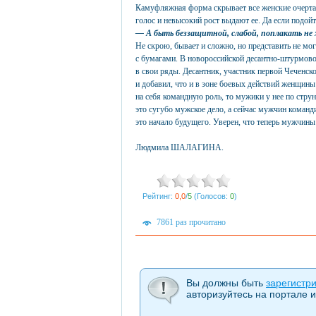
Камуфляжная форма скрывает все женские очертан
голос и невысокий рост выдают ее. Да если подой
— А быть беззащитной, слабой, поплакать не 
Не скрою, бывает и сложно, но представить не м
с бумагами. В новороссийской десантно-штурмов
в свои ряды. Десантник, участник первой Чеченс
и добавил, что и в зоне боевых действий женщин
на себя командную роль, то мужики у нее по стр
это сугубо мужское дело, а сейчас мужчин команд
это начало будущего. Уверен, что теперь мужчины
Людмила ШАЛАГИНА.
Рейтинг:
0,0
/
5
(Голосов:
0
)
7861 раз прочитано
Вы должны быть
зарегистр
авторизуйтесь на портале и