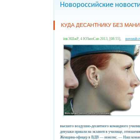
Новороссийские новост
КУДА ДЕСАНТНИКУ БЕЗ МАНИ
їпвЭШжР, 4 ЮЪвпСап 2013, [08:55],
novorab.r
высшего воздушно-десантного командного училищ
девушки пришли на экзамен в училище, отношение
Женщина-офицер в ВДВ — нонсенс. — Наш команди