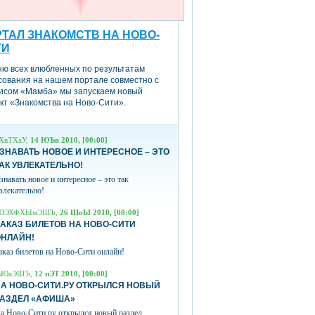
ТАЛ ЗНАКОМСТВ НА НОВО-
ТИ
ню всех влюбленных по результатам
сования на нашем портале совместно с
исом «Мамба» мы запускаем новый
кт «Знакомства на Ново-Сити».
ХвТХаУ,
14 ЮЪв 2010, [00:00]
ЗНАВАТЬ НОВОЕ И ИНТЕРЕСНОЕ – ЭТО
АК УВЛЕКАТЕЛЬНО!
знавать новое и интересное – это так
влекательно!
ЮЭХФХЫмЭШЪ,
26 ШоЫ 2010, [00:00]
АКАЗ БИЛЕТОВ НА НОВО-СИТИ
ОНЛАЙН!
аказ билетов на Ново-Сити онлайн!
вЮаЭШЪ,
12 пЭТ 2010, [00:00]
А НОВО-СИТИ.РУ ОТКРЫЛСЯ НОВЫЙ
РАЗДЕЛ «АФИША»
а Ново-Сити.ру открылся новый раздел