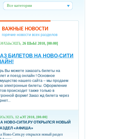
Все категории
:
ВАЖНЫЕ НОВОСТИ
горячие новости всех разделов
ХФХЫмЭШЪ,
26 ШоЫ 2010, [00:00]
АЗ БИЛЕТОВ НА НОВО-СИТИ
ЛАЙН!
рь Вы можете заказать билеты на
лет и поезд онлайн ! Основное
мущество нашего сайта – мы продаем
ко электронные билеты. Оформление
тов происходит также только в
тронной форме! Заказ жд билета через
рнет...
вЮаЭШЪ,
12 пЭТ 2010, [00:00]
А НОВО-СИТИ.РУ ОТКРЫЛСЯ НОВЫЙ
РАЗДЕЛ «АФИША»
а Ново-Сити.ру открылся новый раздел