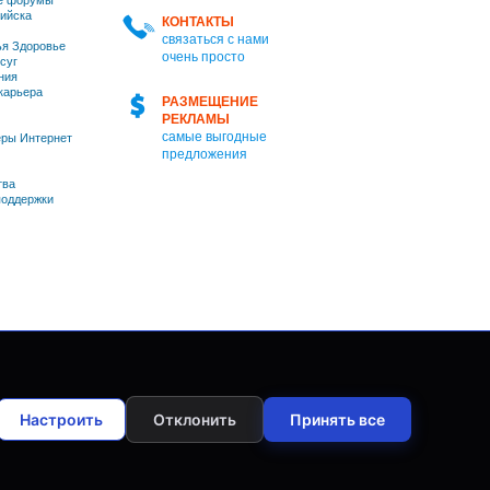
е форумы
ийска
КОНТАКТЫ
связаться с нами
я Здоровье
очень просто
суг
ния
 карьера
РАЗМЕЩЕНИЕ
РЕКЛАМЫ
самые выгодные
ры Интернет
предложения
тва
оддержки
Настроить
Отклонить
Принять все