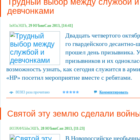
Трудный выбор между службой и
девчонками
ІвЮаЭШЪ,
29 ЮЪвпСап 2013, [14:41]
Двадцать четвертого октябр
го гвардейского десантно-
прошел день призывника. 
призывников и их однокла
возможность узнать, как сегодня служится в арм
«НР» посетил мероприятие вместе с ребятами.
80383 раза прочитано
Комментировать
Святой эту землю сделали войн
їЮЭХФХЫмЭШЪ,
28 ЮЪвпСап 2013, [11:23]
В Новороссийске необычны