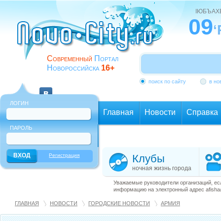
ІЮБЪАХ
09
‘
Современный
Портал
Новороссийска
16+
поиск по сайту
в но
ЛОГИН
Главная
Новости
Справка
ПАРОЛЬ
Еще
Регистрация
Клубы
ночная жизнь города
Уважаемые руководители организаций, ес
информацию на электронный адрес afisha@
ГЛАВНАЯ
НОВОСТИ
ГОРОДСКИЕ НОВОСТИ
АРМИЯ