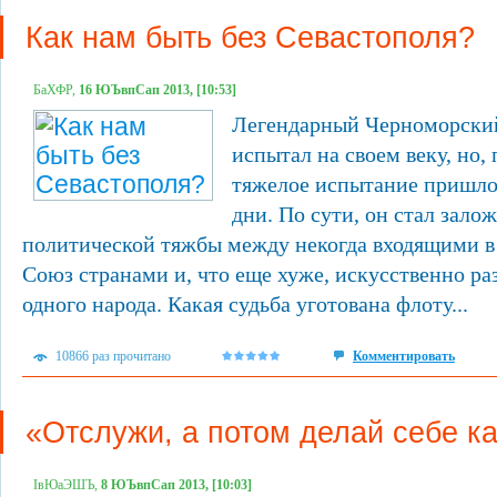
Как нам быть без Севастополя?
БаХФР,
16 ЮЪвпСап 2013, [10:53]
Легендарный Черноморский
испытал на своем веку, но,
тяжелое испытание пришлос
дни. По сути, он стал зало
политической тяжбы между некогда входящими в
Союз странами и, что еще хуже, искусственно р
одного народа. Какая судьба уготована флоту...
10866 раз прочитано
Комментировать
«Отслужи, а потом делай себе к
ІвЮаЭШЪ,
8 ЮЪвпСап 2013, [10:03]