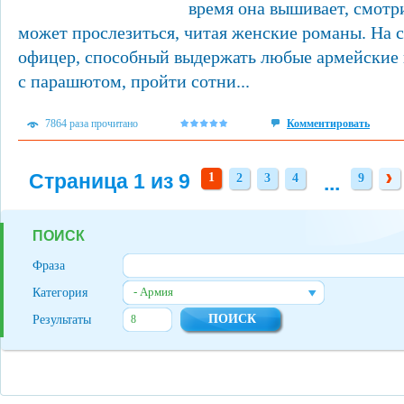
время она вышивает, смотр
может прослезиться, читая женские романы. На 
офицер, способный выдержать любые армейские 
с парашютом, пройти сотни...
7864 раза прочитано
Комментировать
Страница 1 из 9
1
2
3
4
...
9
2
3
4
9
ПОИСК
Фраза
- Армия
Категория
Результаты