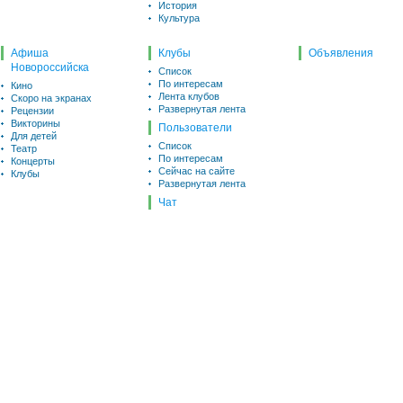
История
Культура
Афиша
Клубы
Объявления
Новороссийска
Список
По интересам
Кино
Лента клубов
Скоро на экранах
Развернутая лента
Рецензии
Викторины
Пользователи
Для детей
Список
Театр
По интересам
Концерты
Сейчас на сайте
Клубы
Развернутая лента
Чат