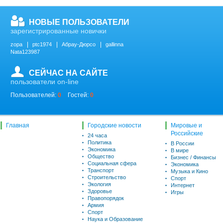
НОВЫЕ ПОЛЬЗОВАТЕЛИ
зарегистрированные новички
zopa
ptc1974
Абрау-Дюрсо
gallinna
Nata123987
СЕЙЧАС НА САЙТЕ
пользователи on-line
Пользователей:
0
Гостей:
0
Главная
Городские новости
Мировые и
Российские
24 часа
Политика
В России
Экономика
В мире
Общество
Бизнес / Финансы
Социальная сфера
Экономика
Транспорт
Музыка и Кино
Строительство
Спорт
Экология
Интернет
Здоровье
Игры
Правопорядок
Армия
Спорт
Наука и Образование